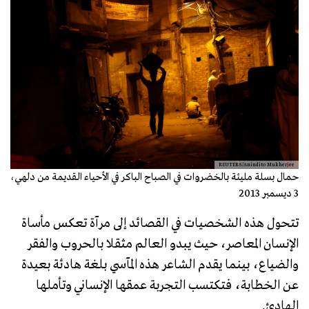
REUTERS/Anindito Mukherjee
حمال بسلة مليئة بالخضروات في الصباح الباكر في الأحياء القديمة من دلهي،
3 ديسمبر 2013
تتحول هذه الشخصيات في القصائد إلى مرآة تعكس مأساة
الإنسان المعاصر، حيث يبدو العالم مثقلا بالحروب والفقر
والضياع، بينما يقدم الشاعر هذه المآسي بلغة هادئة بعيدة
عن الخطابة، فتكتسب التجربة عمقها الإنساني وتأملها
الهادئ.