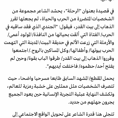
في قصيدة بعنوان "الرحلة"، يحشد الشاعر مجموعة من
الشخصيات المتضررة من الحرب والحياة، ثم يجعلها تقرر
الذهاب إلى بيت القدر، فيقول: "الجندي الذي فقد ساقيه في
الحرب/ الفتاة التي ألقت بحياتها من النافذة/ المولود أعمى/
والأرملة التي زرعت الألم في حديقة البيت/ المدينة التي التهمت
الحرب بيوتها/ وأطفالها/ وكل المساكين بالروح./ اجتمعوا
وقرروا الذهاب إلى بيت القدر/ طرقوا الباب بقوة/ وحين لم
يفتح أحد/ حطموه/ فاختفت أيديهم".
يحمل المقطع/ المشهد السابق طابعا مسرحيا واضحا، حيث
تتصرف الشخصيات مثل ممثلين على خشبة رمزية للعالم،
وتكشف النهاية عبثية التجربة الإنسانية حين يعود الجميع
يجرون جهلهم من جديد.
تتجلى هنا قدرة الشاعر على تحويل الواقع الاجتماعي إلى