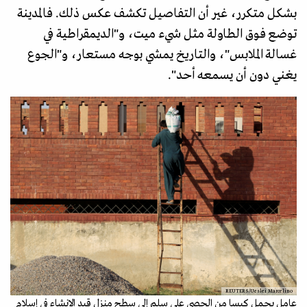
بشكل متكرر، غير أن التفاصيل تكشف عكس ذلك. فالمدينة
توضع فوق الطاولة مثل شيء ميت، و"الديمقراطية في
غسالة الملابس"، والتاريخ يمشي بوجه مستعار، و"الجوع
يغني دون أن يسمعه أحد".
REUTERS/Ueslei Marcelino
عامل يحمل كيسا من الحصى على سلم إلى سطح منزل قيد الإنشاء في إسلام