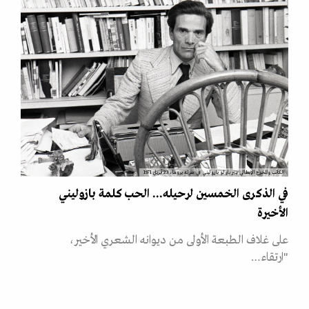
الكاتب والمخرج الإيطالي بيير باولو بازوليني في منزله بروما، 23 أبريل 1971
في الذكرى الخمسين لرحيله... الحب كلمة بازوليني
الأخيرة
على غلاف الطبعة الأولى من ديوانه الشعري الأخير،
"ارتقاء…