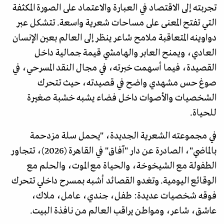
تجربته إلى الاقتصاد في العبارة والاعتماد على الصورة المكثفة
التي تفتح المعنى على مساحات شعرية واسعة. تتشكل عبر
دواوينه المتعاقبة ملامح شاعر ينظر إلى العالم بعين الإنسان
العادي، ويمنح العابر والهامشي قيمة جمالية داخل
القصيدة، فيما أسهمت خبرته، في مجال النقد المسرحي، في
صوغ حس مشهدي واضح في قصيدته، حيث تتحرك
الشخصيات والأصوات داخل فضاء يشبه خشبة صغيرة
للحياة.
في مجموعته الشعرية الجديدة، "يحمل سلة مزدحمة
بالماضي"، الصادرة عن دار "آفاق" في القاهرة (2026)، تتجاور
الطفولة مع الشيخوخة، والحياة مع الموت، والحلم مع
الوقائع اليومية. وتغدو القصائد أشبه بمسرح داخلي تتحرك
فوقه شخصيات عديدة: طفل، جندي، عامل، ملاك،
عاشق، شاعر، ومواطن يراقب العالم من نافذة البيت.