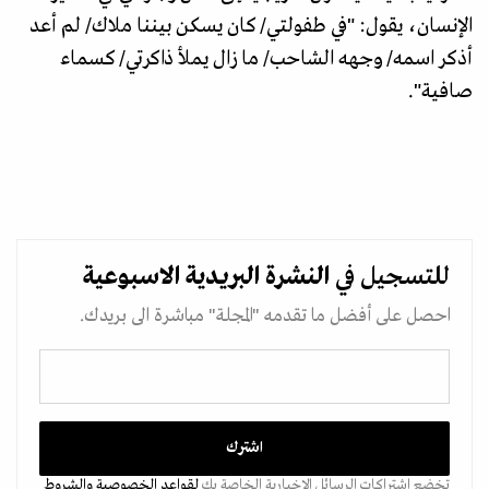
الإنسان، يقول: "في طفولتي/ كان يسكن بيننا ملاك/ لم أعد
أذكر اسمه/ وجهه الشاحب/ ما زال يملأ ذاكرتي/ كسماء
صافية".
للتسجيل في
النشرة البريدية
الاسبوعية
احصل على أفضل ما تقدمه "المجلة" مباشرة الى بريدك.
تخضع اشتراكات الرسائل الإخبارية الخاصة بك
لقواعد الخصوصية
والشروط