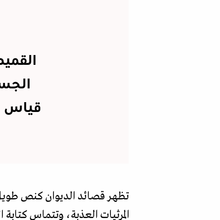
القميص
الجسد
قياس ش
تظهر قصائد الديوان كنص طويل
المرثيات العذبة، وتتماس كتابة