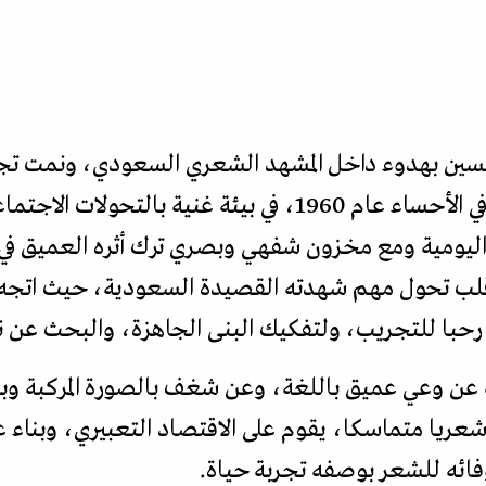
سين بهدوء داخل المشهد الشعري السعودي، ونمت تجر
اتسم بالتأمل والتروي. فقد ولد في الأحساء عام 1960، في بيئة غ
 اليومية ومع مخزون شفهي وبصري ترك أثره العميق في
 قلب تحول مهم شهدته القصيدة السعودية، حيث اتجه
رحبا للتجريب، ولتفكيك البنى الجاهزة، والبحث عن 
 عن وعي عميق باللغة، وعن شغف بالصورة المركبة وبال
شعريا متماسكا، يقوم على الاقتصاد التعبيري، وبنا
فائه للشعر بوصفه تجربة حياة.