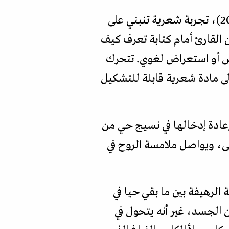
يقدم ديوانه الأحدث "على بعد قميص"، الصادر عن "منشورات المتوسط" في ميلانو (2025)، تجربة شعرية تنبني على
 القارئ أمام كتابة تعرف كيف
ض أو استعراض لغوي. تتحرك
ى مادة شعرية قابلة للتشكيل
إعادة إدخالها في نسيج حي من
ى، ويواصل ملامسة الروح في
الرهيفة بين ما بقي حيا في
الجسد، غير أنه يتحول في