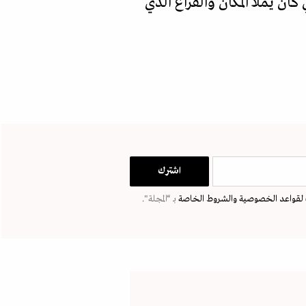
ن يملأ المكان والفراغ الذي
لقواعد الخصوصية
والشروط الخاصة
بـ “المجلة".