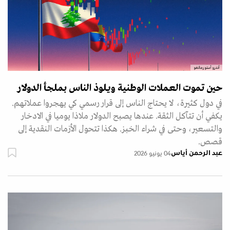
أندرو أستورجانغو
حين تموت العملات الوطنية ويلوذ الناس بملجأ الدولار
في دول كثيرة، لا يحتاج الناس إلى قرار رسمي كي يهجروا عملاتهم.
يكفي أن تتآكل الثقة. عندها يصبح الدولار ملاذا يوميا في الادخار
والتسعير، وحتى في شراء الخبز. هكذا تتحول الأزمات النقدية إلى
قصص.
عبد الرحمن أياس
04 يونيو 2026