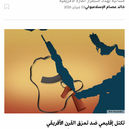
متتالية تهدد استقرار القارة الافريقية
خالد عصام الإسلامبولي
03 فبراير 2026
Pete Reynolds
تكتل إقليمي ضد تمزق القرن الأفريقي