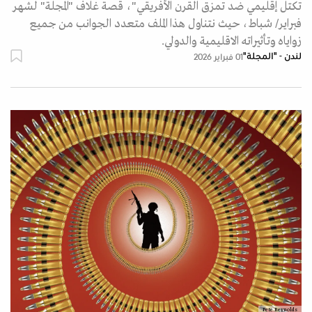
تكتل إقليمي ضد تمزق القرن الأفريقي"، قصة غلاف "المجلة" لشهر
فبراير/ شباط، حيث نتناول هذا الملف متعدد الجوانب من جميع
زواياه وتأثيراته الاقليمية والدولي.
لندن - "المجلة"
01 فبراير 2026
Pete Reynolds