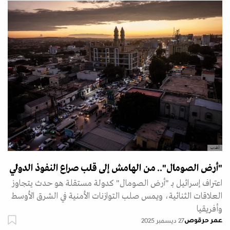
أ.ف.ب
"أرض الصومال".. من الهامش إلى قلب صراع النفوذ الدولي
اعتراف إسرائيل بـ "أرض الصومال" كدولة مستقلة هو حدث يتجاوز
العلاقات الثنائية، ويمس صلب التوازنات الأمنية في الشرق الأوسط
وأفريقيا
عمر حرقوص
27 ديسمبر 2025