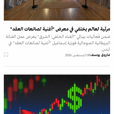
مرثية لعالم يختفي في معرض "أغنية لصانعات العقد"
ضمن فعاليات بينالي "الفناء الخلفي: الشرق" يعرض عمل الفنانة
البريطانية الصومالية فوزية إسماعيل "أغنية لصانعات العقد" في
لندن.
فاروق يوسف
08 أغسطس 2026