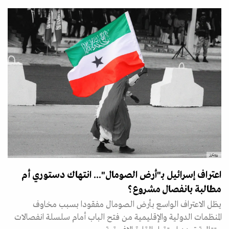
رويترز
اعتراف إسرائيل بـ"أرض الصومال"... انتهاك دستوري أم
مطالبة بانفصال مشروع؟
يظل الاعتراف الواسع بأرض الصومال مفقودا بسبب مخاوف
المنظمات الدولية والإقليمية من فتح الباب أمام سلسلة انفصالات