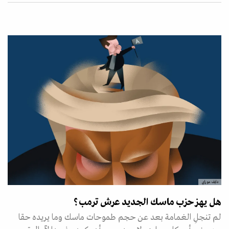
دايف موراي
هل يهز حزب ماسك الجديد عرش ترمب؟
لم تنجلِ الغمامة بعد عن حجم طموحات ماسك وما يريده حقا