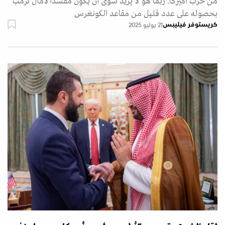
من حزب أميركا. ربما هو لا يريد سوى أن يكون مفسدا لآمال ترمب
بحصوله على عدد قليل من مقاعد الكونغرس
كريستوفر فيليبس
21 يوليو 2025
واس