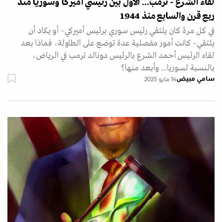
لقاء الشرع - ترمب... الأول بين رئيسي أميركا وسوريا منذ
ربع قرن والسابع منذ 1944
في كل مرة كان يلتقي رئيس سوري برئيس أميركي– أو يكاد أن
يلتقي– كانت أمور مفصلية عدة توضع على الطاولة، فماذا بعد
لقاء الرئيس أحمد الشرع بالرئيس دونالد ترمب في الرياض،
بالنسبة لسوريا... وأبعد منها؟
سامي مبيض
14 مايو 2025