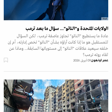
المجلة
الولايات المتحدة و"الناتو"... سؤال ما بعد ترمب
عادة ما يستطيع "الناتو" تجاوز عاصفة ترمب، لكن السؤال
للمستقبل هو ما إذا كانت آراؤه بشأن "الناتو" تخص إدارته، أم إن
خلفه سيعيد علاقات "الناتو" إلى مستوياتها السابقة... وماذا عن
لقاء روته ترمب؟
عمر اونهون
09 أبريل 2026