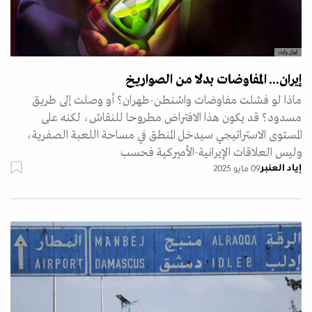
إيوان وايت
إيران... المفاوضات بدلا من الصواريخ
ماذا لو فشلت مفاوضات واشنطن-طهران؟ أو وصلت إلى طريق
مسدود؟ قد يكون هذا الافتراض مطروحا للنقاش، لكنه على
المستوى الاستراتيجي سيدخل المنطق في مساحة اللعبة الصفرية،
وليس العلاقات الإيرانية-الأميركية فحسب
إياد العنبر
09 مايو 2025