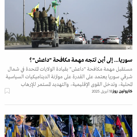
أ ب
سوريا... إلى أين تتجه مهمة مكافحة "داعش"؟
مستقبل مهمة مكافحة "داعش" بقيادة الولايات المتحدة في شمال
شرقي سوريا يعتمد على القدرة على موازنة الديناميكيات السياسية
المحلية، وتدخل القوى الإقليمية، والتهديد المستمر للإرهاب
كارولين روز
18 أبريل 2025