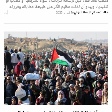
منصبا عاما قط، قبل ترشحه للرئاسة، سواء تشريعيا أو قضائيا أو
تنفيذيا، ويبدو أن لذلك عظيم الأثر على طبيعة خطاباته وقراراته
خالد عصام الإسلامبولي
16 فبراير 2025
أ.ف.ب