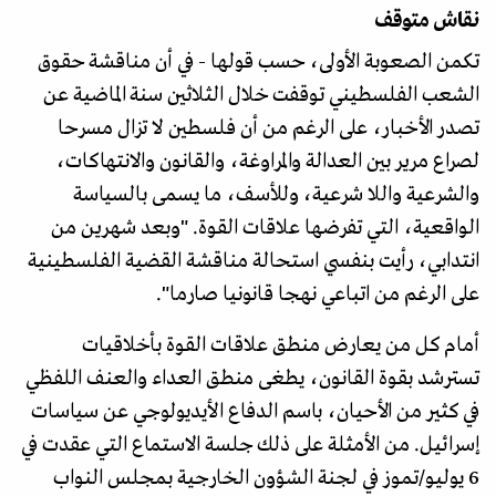
نقاش متوقف
تكمن الصعوبة الأولى، حسب قولها - في أن مناقشة حقوق
الشعب الفلسطيني توقفت خلال الثلاثين سنة الماضية عن
تصدر الأخبار، على الرغم من أن فلسطين لا تزال مسرحا
لصراع مرير بين العدالة والمراوغة، والقانون والانتهاكات،
والشرعية واللا شرعية، وللأسف، ما يسمى بالسياسة
الواقعية، التي تفرضها علاقات القوة. "وبعد شهرين من
انتدابي، رأيت بنفسي استحالة مناقشة القضية الفلسطينية
على الرغم من اتباعي نهجا قانونيا صارما".
أمام كل من يعارض منطق علاقات القوة بأخلاقيات
تسترشد بقوة القانون، يطغى منطق العداء والعنف اللفظي
في كثير من الأحيان، باسم الدفاع الأيديولوجي عن سياسات
إسرائيل. من الأمثلة على ذلك جلسة الاستماع التي عقدت في
6 يوليو/تموز في لجنة الشؤون الخارجية بمجلس النواب