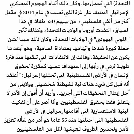
المتحدة) التي تعمل بها. وكان ذلك أثناء الهجوم العسكري
الإسرائيلي العنيف على غزة الذي تسبب في عام 2014 في مقتل
أكثر من ألفي فلسطيني، من بينهم 550 طفلا. في هذا
السياق، انتقدت أوروبا والولايات المتحدة، وكذلك تأثير
"اللوبي اليهودي" في الولايات المتحدة، وكان ذلك سببا لشن
حملة كبيرة ضدها واتهامها بمعاداة السامية، وهو أبعد ما
يكون عن الحقيقة. وقالت إن الانتقادات التي تلقتها منذ فترة
طويلة ترمي في رأيها إلى استهداف عملها كمقرّرة لحقوق
الإنسان في الأراضي الفلسطينية التي تحتلها إسرائيل: "أعتقد
أنه قبل كل شيء هناك نية لشيطنة شخصيتي وولايتي من
أجل إبطال التحقيقات التي أجريها. وأريد أن أقول إن الأمر لا
يتعلق فقط بحقوق الفلسطينيين. وأنا أصر على أن تفكيك
البنية الاستعمارية التي أقامتها إسرائيل في الأراضي
الفلسطينية التي احتلتها منذ 55 عاما هو أمر من شأنه تعزيز
الأمن وتحسين الظروف المعيشية لكل من الفلسطينيين