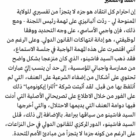
النقد والضمير
إن احترام كل انتقاد هو جزء لا يتجزأ من تفسيري للولاية
الممنوحة لي – ردّت ألبانيزي على تهمة رئيس اللجنة - ومع
ذلك، فإن واجبي الأساسي، على وجه التحديد ووفقا
لوظيفتي، هو إدانة انتهاكات القانون الدولي. وعلى الرغم من
أنني اقتصرت على هذه المهمة الواجبة في جلسة الاستماع،
فقد ذهب السيد فاسّينو، الذي كان منزعجا بشكل واضح
من ممارسة واجباتي المؤسسية، إلى حد أن ينسب إليَّ عبارات
تحتوي على أشكال من إضفاء الشرعية على العنف، التي لم
أتلفظ بها من قبل. لقد أثبتت شركة "ألترا إيكونوميا" ذلك
على الفور من خلال الاطلاع على تصريحاتي الأصلية التي أدنت
فيها دوامة العنف التي يديمها الاحتلال، والتي أخرجها
السيد فاسّينو من سياقها ببراعة. بالإضافة إلى ذلك، قلل
السيد فاسّينو، الدور المركزي للقانون الدولي في حل النزاعات،
على الرغم من كونه جزءا لا يتجزأ من مبادئ الأمم المتحدة.