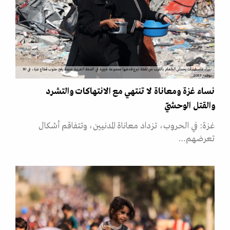
نساء فلسطينيات يحملن الطعام بالقرب من نقطة تبرع قدمتها مجموعة خيرية في الضفة الغربية مدينة رفح جنوب قطاع غزة، في 30
نوفمبر 2023.
نساء غزة ومعاناة لا تنتهي مع الانتهاكات والتشرد
والقتل الوحشيّ
غزة: في الحروب، تزداد معاناة المدنيين، وتتفاقم أشكال
تعرضهم…