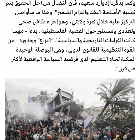
وكما يذكّرنا إدوارد سعيد، فإن النضال من أجل الحقوق يتم
كسبه "بأسلحة النقد والتزام الضمير". وهذا ما سأواصل
التركيز عليه خلال فترة ولايتي، وهو إجراء نقاش صحي
وتعدّدي ومستنير حول القضية الفلسطينية، بدءا - مهما
كانت القراءات التاريخية والسياسية لـ "النزاع" وجذوره - من
القوة التنظيمية للقانون الدولي، وهي البوصلة الوحيدة
الممكنة تجاه التعتيم الذي فرضته السياسة الواقعية لأكثر
من قرن".