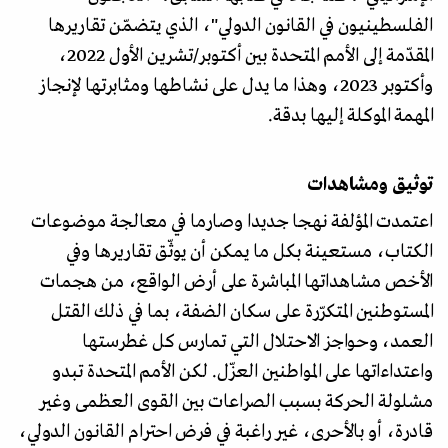
الفلسطينيون في القانون الدولي"، الذي يتضمّن تقاريرها
المقدّمة إلى الأمم المتحدة بين أكتوبر/تشرين الأول 2022،
وأكتوبر 2023، وهذا ما يدل على نشاطها ومثابرتها لإنجاز
المهمة الموكلة إليها بدقة.
توثيق ومشاهدات
اعتمدت المؤلفة نهجا جديدا وصارما في معالجة موضوعات
الكتاب، مستعينة بكل ما يمكن أن يوثّق تقاريرها وفي
الأخص مشاهداتها المباشرة على أرض الواقع، من هجمات
المستوطنين المتكرّرة على سكان الضفة، بما في ذلك القتل
العمد، وحواجز الاحتلال التي تمارس كل غطرستها
واعتداءاتها على المواطنين العزّل. لكن الأمم المتحدة تبدو
مشلولة الحركة بسبب الصراعات بين القوى العظمى وغير
قادرة، أو بالأحرى، غير راغبة في فرض احترام القانون الدولي،