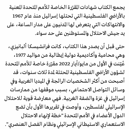
يجمع الكتاب شهادات المقرّرة الخاصة للأمم المتحدة المعنية
بالأراضي الفلسطينية التي تحتلها إسرائيل منذ عام 1967
والانتهاكات التي يتعرض لها المدنيون على مدار الساعة، على
يد جيش الاحتلال والمستوطنين على حد سواء.
حتى قبل أن يصدر هذا الكتاب، كانت فرانشيسكا ألبانيزي،
وهي محامية وأكاديمية دولية إيطالية من مواليد 1977،
عُيّنت في الأول من مايو/أيار 2022 مقرّرة خاصة للأمم المتحدة
لشؤون الأراضي الفلسطينية المحتلة لمدة ثلاث سنوات، قد
أصبحت من أكثر الشخصيات الرائجة في الميديا الغربية وفي
وسائل التواصل الاجتماعي، بسبب موقفها من ممارسات
إسرائيل في غزة والضفة الغربية. فهي معارضة قوية للاحتلال
الإسرائيلي لفلسطين، وأوصت في تقريرها الأول بأن تضع
الدول الأعضاء في الأمم المتحدة "خطة لإنهاء الاحتلال
الاستعماري الاستيطاني الإسرائيلي ونظام الفصل العنصري".