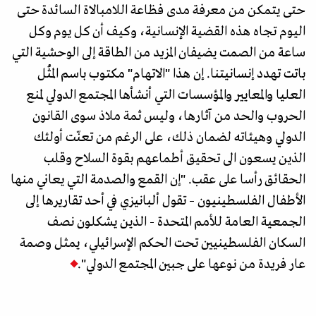
حتى يتمكن من معرفة مدى فظاعة اللامبالاة السائدة حتى
اليوم تجاه هذه القضية الإنسانية، وكيف أن كل يوم وكل
ساعة من الصمت يضيفان المزيد من الطاقة إلى الوحشية التي
باتت تهدد إنسانيتنا. إن هذا "الاتهام" مكتوب باسم المُثُل
العليا والمعايير والمؤسسات التي أنشأها المجتمع الدولي لمنع
الحروب والحد من آثارها، وليس ثمة ملاذ سوى القانون
الدولي وهيئاته لضمان ذلك، على الرغم من تعنّت أولئك
الذين يسعون الى تحقيق أطماعهم بقوة السلاح وقلب
الحقائق رأسا على عقب. "إن القمع والصدمة التي يعاني منها
الأطفال الفلسطينيون – تقول ألبانيزي في أحد تقاريرها إلى
الجمعية العامة للأمم المتحدة - الذين يشكلون نصف
السكان الفلسطينيين تحت الحكم الإسرائيلي، يمثل وصمة
عار فريدة من نوعها على جبين المجتمع الدولي".