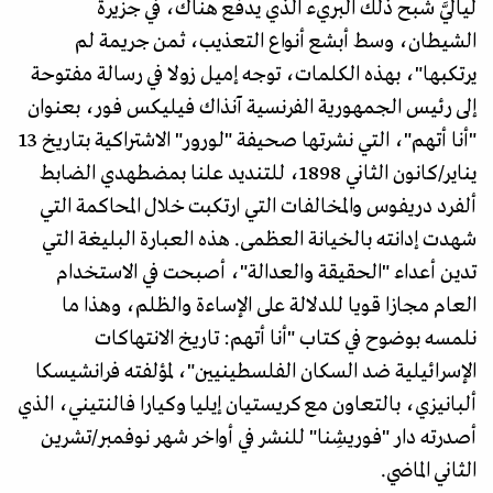
لياليَّ شبح ذلك البريء الذي يدفع هناك، في جزيرة
الشيطان، وسط أبشع أنواع التعذيب، ثمن جريمة لم
يرتكبها"، بهذه الكلمات، توجه إميل زولا في رسالة مفتوحة
إلى رئيس الجمهورية الفرنسية آنذاك فيليكس فور، بعنوان
"أنا أتهم"، التي نشرتها صحيفة "لورور" الاشتراكية بتاريخ 13
يناير/كانون الثاني 1898، للتنديد علنا بمضطهدي الضابط
ألفرد دريفوس والمخالفات التي ارتكبت خلال المحاكمة التي
شهدت إدانته بالخيانة العظمى. هذه العبارة البليغة التي
تدين أعداء "الحقيقة والعدالة"، أصبحت في الاستخدام
العام مجازا قويا للدلالة على الإساءة والظلم، وهذا ما
نلمسه بوضوح في كتاب "أنا أتهم: تاريخ الانتهاكات
الإسرائيلية ضد السكان الفلسطينيين"، لمؤلفته فرانشيسكا
ألبانيزي، بالتعاون مع كريستيان إيليا وكيارا فالنتيني، الذي
أصدرته دار "فوريشِنا" للنشر في أواخر شهر نوفمبر/تشرين
الثاني الماضي.