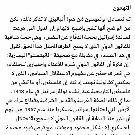
المتهمون
ثم تتساءل: والمتهمون مَن هم؟ ألبانيزي لا تذكر ذلك، لكن
من الواضح أنها تشير بإصبع الاتهام إلى الدول التي هرعت
لمساندة إسرائيل بحجة الدفاع عن النفس، وهي حجة منافية
للقانون الدولي الذي لا يمنح الطرف المحتل هذا الحق. تقول
في هذا الصدد، في مقابلة مع صحيفة "المانيفستو" اليسارية:
"إن فكرة أن القانون الدولي مُلزم للأعداء واختياري للحلفاء،
هي انحراف خطير عن مفهوم الاستقلال السياسي، الذي لا
يمكنني كقانونية تجنب إدانته. إن فلسطين ــ أو ما تبقى من
فلسطين التاريخية عند إنشاء دولة إسرائيل في عام 1948 ــ
بما في ذلك الضفة الغربية والقدس الشرقية وقطاع غزة، هي
الأرض التي احتلتها إسرائيل عسكريا منذ عام 1967. من المهم
أن نكرر منذ البداية أن القانون الدولي لا يسمح بالاحتلال
العسكري إلا بشكل محدود وموقت، مع فرض قيود محددة