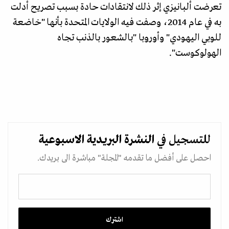
تعرضت ألبانيزي إثر ذلك لانتقادات حادة بسبب تصريح أدلت
به في عام 2014، وصفت فيه الولايات المتحدة بأنها "خاضعة
للوبي اليهودي" وأوروبا "بالشعور بالذنب تجاه
الهولوكوست".
للتسجيل في
النشرة البريدية
الاسبوعية
احصل على أفضل ما تقدمه "المجلة" مباشرة الى بريدك.