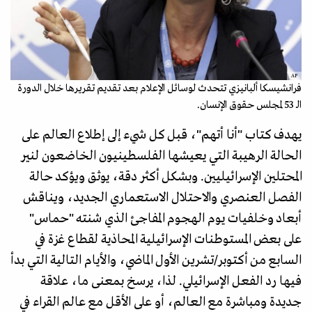
AP
فرانشيسكا ألبانيزي تتحدث لوسائل الإعلام بعد تقديم تقريرها خلال الدورة
الـ 53 لمجلس حقوق الإنسان.
يهدف كتاب "أنا أتهم"، قبل كل شيء إلى إطلاع العالم على
الحالة الرهيبة التي يعيشها الفلسطينيون الخاضعون لنير
المحتلين الإسرائيليين. وبشكل أكثر دقة، يوثق ويؤكد حالة
الفصل العنصري والاحتلال الاستعماري الجديد، ويناقش
أبعاد وخلفيات يوم الهجوم المفاجئ الذي شنته "حماس"
على بعض المستوطنات الإسرائيلية المحاذية لقطاع غزة في
السابع من أكتوبر/تشرين الأول الماضي، والأيام التالية التي بدأ
فيها رد الفعل الإسرائيلي. لذا، يرسخ بمعنى ما، علاقة
جديدة ومباشرة مع العالم، أو على الأقل مع عالم القراء في