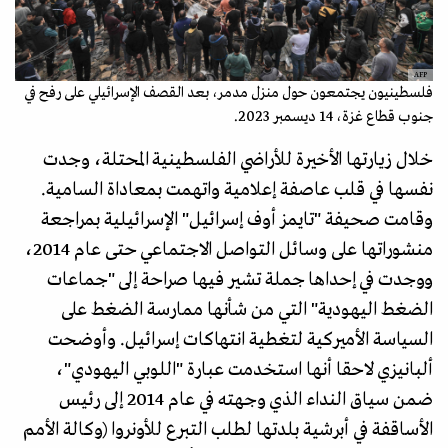
AFP
فلسطينيون يجتمعون حول منزل مدمر، بعد القصف الإسرائيلي على رفح في
جنوب قطاع غزة، 14 ديسمبر 2023.
خلال زيارتها الأخيرة للأراضي الفلسطينية المحتلة، وجدت
نفسها في قلب عاصفة إعلامية واتهمت بمعاداة السامية.
وقامت صحيفة "تايمز أوف إسرائيل" الإسرائيلية بمراجعة
منشوراتها على وسائل التواصل الاجتماعي حتى عام 2014،
ووجدت في إحداها جملة تشير فيها صراحة إلى "جماعات
الضغط اليهودية" التي من شأنها ممارسة الضغط على
السياسة الأميركية لتغطية انتهاكات إسرائيل. وأوضحت
ألبانيزي لاحقا أنها استخدمت عبارة "اللوبي اليهودي"،
ضمن سياق النداء الذي وجهته في عام 2014 إلى رئيس
الأساقفة في أبرشية بلدتها لطلب التبرع للأونروا (وكالة الأمم