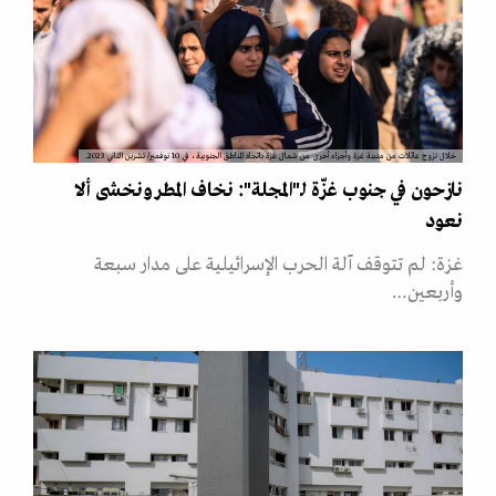
خلال نزوح عائلات من مدينة غزة وأجزاء أخرى من شمال غزة باتجاه المناطق الجنوبية، في 10 نوفمبر/ تشرين الثاني 2023.
نازحون في جنوب غزّة لـ"المجلة": نخاف المطر ونخشى ألا
نعود
غزة: لم تتوقف آلة الحرب الإسرائيلية على مدار سبعة
وأربعين…