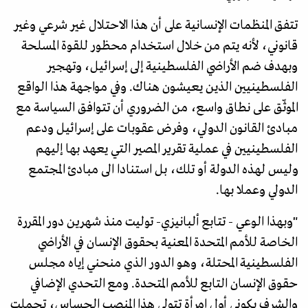
تتفق المنظمات الإنسانية على أن هذا الاحتلال غير شرعي وغير
قانوني، لأنه يتم من خلال استخدام محظور للقوة المسلحة
وبهدف ضم الأراضي الفلسطينية إلى إسرائيل، وتهجير
الفلسطينيين الذين يعيشون هناك. وفي مواجهة هذا الواقع
الموثّق على نطاق واسع، من الضروري أن تتوافق السياسة مع
مبادئ القانون الدولي، وفرض عقوبات على إسرائيل ودعم
الفلسطينيين في عملية تقرير المصير التي يعهد بها إليهم
وليس لهذه الدولة أو تلك، بل استنادا الى مبادئ المجتمع
الدولي وعملا بها.
"وبهذا الوعي - تتابع ألبانيزي- توليت منذ شهرين دور المقررة
الخاصة للأمم المتحدة المعنية بحقوق الإنسان في الأراضي
الفلسطينية المحتلة، وهو الدور الذي منحني إياه مجلس
حقوق الإنسان التابع للأمم المتحدة. ومع التحدي الإضافي
والشرف بكوني أول امرأة تتولى هذا المنصب الحساس، تحملت