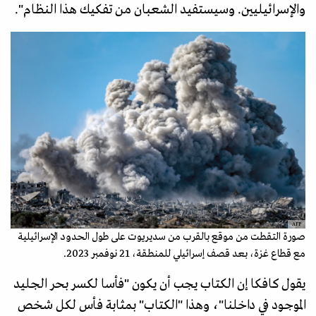
والإسرائيليين. وسيستفيد الشعبان من تفكيك هذا النظام".
AFP
صورة التقطت من موقع بالقرب من سديريوت على طول الحدود الإسرائيلية
مع قطاع غزة، بعد قصف إسرائيلي للمنطقة، 21 نوفمبر 2023.
يقول كافكا إن الكتاب يجب أن يكون "فأسا لكسر بحر الجليد
الموجود في داخلنا"، وهذا "الكتاب" بمثابة فأس لكل شخص