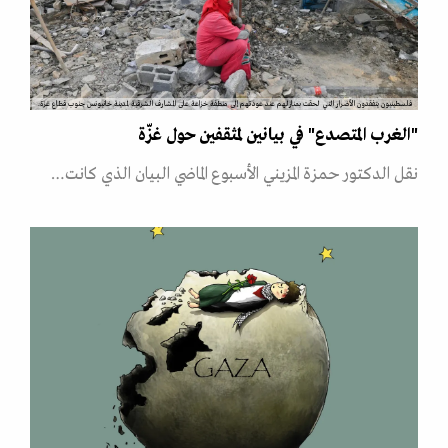
فلسطينيون يتفقدون الأضرار التي لحقت بمنازلهم عند عودتهم إلى منطقة خزاعة على المشارف الشرقية لمدينة خانيونس جنوب قطاع غزة.
"الغرب المتصدع" في بيانين لمثقفين حول غزّة
نقل الدكتور حمزة المزيني الأسبوع الماضي البيان الذي كانت…