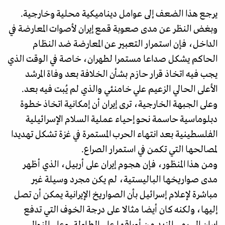
يرجع هذا الضعف إلى عوامل ديناميكية محلية وخارجية.
وبغض النظر عن مدى صعوبة قمع إيران لأصوات المعارضة في
الداخل، فإن استمرار التعبير عن المعارضة ضد النظام
الحاكم يشكل صداعا مستمرا لطهران، خاصة في الوقت الذي
يجب فيه اتخاذ قرار حازم بشأن الخلافة بعد وفاة المرشد
الأعلى الحالي الزعيم علي خامنئي والذي لم يُبت فيه بعد.
وعلى الجبهة الخارجية، ترى إيران أن إمكانية اتخاذ خطوة
دبلوماسية حاسمة نحو إحياء عملية السلام الإسرائيلية
الفلسطينية بعد انتهاء الحرب المستمرة في غزة تشكل تهديدا
لمصالحها التي تكمن في استمرار الصراع.
ومن هذا المنظور، فإن هجوم إيران على أربيل، الذي أظهر
مدى صواريخها الباليستية، لم يكن مجرد وسيلة غير
مباشرة لإعلام إسرائيل بأن الصواريخ الإيرانية يمكن أن تصل
إليها، ولكنه كان أيضا مثالا على درجة الخوف التي تدفع