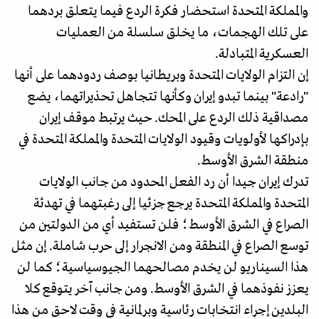
والمملكة المتحدة استحضار فكرة الردع فيما يتعلق بردهما
على تلك الهجمات، ما يخلق سلسلة من العمليات
العسكرية المتبادلة.
إن التزام الولايات المتحدة وبريطانيا بوصف ردودهما على أنها
"رادعة" بينما تبدو إيران وكأنها تتجاهل تحذيراتهما، يضع
مصداقية ذلك الردع على المحك. حيث يرتبط موقف إيران
بإدراكها لأولويات وقيود الولايات المتحدة والمملكة المتحدة في
منطقة الشرق الأوسط.
تدرك إيران جيدا أن رد الفعل المحدود من جانب الولايات
المتحدة والمملكة المتحدة يرجع جزئيا إلى رغبتهما في تهدئة
الصراع في الشرق الأوسط؛ فلن تستفيد أي من الدولتين من
توسع الصراع في المنطقة ومن الانجرار إلى حرب شاملة. إن مثل
هذا السيناريو لن يخدم مصالحهما الجيوسياسية؛ كما لن
يعزز نفوذهما في الشرق الأوسط. ومن جانب آخر يتوقع كلا
البلدين إجراء انتخابات رئاسية وبرلمانية في وقت لاحق من هذا