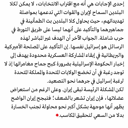
إحدى الإجابات هي أنه مع اقتراب الانتخابات، لا يمكن لكلا
البلدين السماح لإيران والقوات التي تدعمها بمواصلة
تهديداتهم، حيث يحاول كلا البلدين بث الطمأنينة في
جماهيرهما والتأكيد على أنهما ليسا على طريق التورط في
حرب شاملة. الجواب الآخر أن الهدف غير المباشر لهذه
الرسائل هو إسرائيل نفسها. إن التأكيد على المصلحة الأميركية
والبريطانية في إبقاء المشاركة العسكرية محدودة يهدف إلى
إخبار الحكومة الإسرائيلية بضرورة كبح جماح مغامراتها إذ لا
توجد رغبة في أن تخضع الولايات المتحدة والمملكة المتحدة
لرغبة إسرائيل في جرهما نحو التصعيد.
لكن المشكلة الرئيسة تبقى إيران. وعلى الرغم من استعراض
عضلاتها، فإن إيران تشعر بالضعف؛ فتبجح إيران الواضح
يظهر أنها موجهة بشكل أكبر نحو محاولة تجنب الخسارة
بدلا من السعي لتحقيق المكاسب.