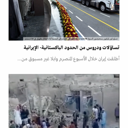
مسؤولون إيرانيون يستعرضون المسيرة &quot;كرار&quot; التي دخلت إلى الخدمة أثناء احتفال بطهران في 10 ديسمبر
تساؤلات ودروس من الحدود الباكستانية- الإيرانية
أطلقت إيران خلال الأسبوع المنصرم وابلا غير مسبوق من…