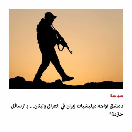
سياسة
دمشق تواجه ميليشيات إيران في العراق ولبنان... بـ "رسائل
حازمة"