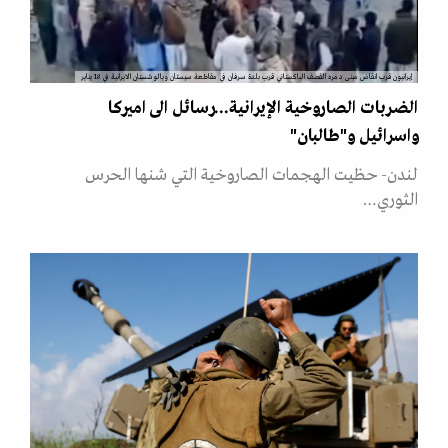
إيرانيون قرب انقاض مبنى دمره القصف الباكستاني قرب بلدة سرفان في مقاطعة سيستان وبالوشستان الايرانية في 18 يناير
الضربات الصاروخية الإيرانية...رسائل الى اميركا
واسرائيل و"طالبان"
لندن- حظيت الهجمات الصاروخية التي شنها الحرس
الثوري…