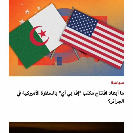
سياسة
ما أبعاد افتتاح مكتب "إف بي آي" بالسفارة الأميركية في
الجزائر؟