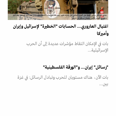
جندي إسرائيلي يرتدي رقعة على الجزء الخلفي من سترته تظهر زعيم &quot;حزب الله&quot; حسن نصر الله كهدف، يقف أمام
دبابة في الجليل الأعلى بشمال إسرائيل في 4 يناير
اغتيال العاروري... الحسابات "الخطيرة" لإسرائيل وإيران
وأميركا
بات في الإمكان التقاط مؤشرات عديدة إلى أن الحرب
الإسرائيلية…
"رسائل" إيران... و"الورقة الفلسطينية"
بات الآن، هناك مستويان للحرب وتبادل الرسائل: في غزة
بين…