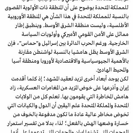
للمملكة المتحدة بوضوح على أن المنطقة ذات الأولوية القصوى
بالنسبة للمملكة المتحدة في هذا الشأن هي المنطقة الأوروبية
الأطلسية، وليست منطقة الشرق الأوسط. وينطبق إطار
مماثل على الأمن القومي الأميركي وأولويات السياسة
الخارجية. ورغم الحرب الدائرة بين إسرائيل و"حماس"، فإن
الشرق الأوسط يظل هامشيا بالنسبة لواشنطن مقارنة
بالأهمية الجيوسياسية والاقتصادية لأوروبا ومنطقة آسيا
والمحيط الهادئ.
لكن يوجد أبعاد أخرى تزيد تعقيد المشهد؛ إذ كلما أقدمت
إيران وأذرعها على خوض المزيد من المغامرات العسكرية، زاد
هامش المخاطرة التي يقومون بها. تعلم كل من الولايات
المتحدة والمملكة المتحدة علم اليقين أن الدول والكيانات التي
تخوض مخاطر عالية عادة ما تكون مدفوعة بالخوف من
خسارة وضعها الهش بالفعل؛ لذا، بدلا من تفسير استمرار
الهجمات التي تشنها إيران والجهات التي تدعمها على أنها