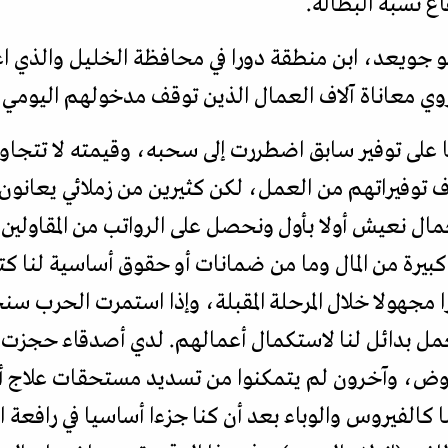
ع نسبة البطالة.
بو جويعد، ابن منطقة دورا في محافظة الخليل والذي اع
يروي معاناة آلاف العمال الذين توقف مدخولهم اليوم
 على توفير سابق اضطررت إلى سحبه، وقيمته لا تتجاوز 
توفيراتهم من العمل، لكن كثيرين من زملائي يعانون
ال نعيش أولا بأول ونحصل على الرواتب من المقاولي
غ كبيرة من المال وما من ضمانات أو حقوق أساسية لنا كت
را مجهولا خلال المرحلة المقبلة، وإذا استمرت الحرب سن
عمل بدائل لنا لاستكمال أعمالهم. لدي أصدقاء حجزت 
، وآخرون لم يتمكنوا من تسديد مستحقات علاج أطفا
 كالفيروس والوباء بعد أن كنا جزءا أساسيا في رافعة 