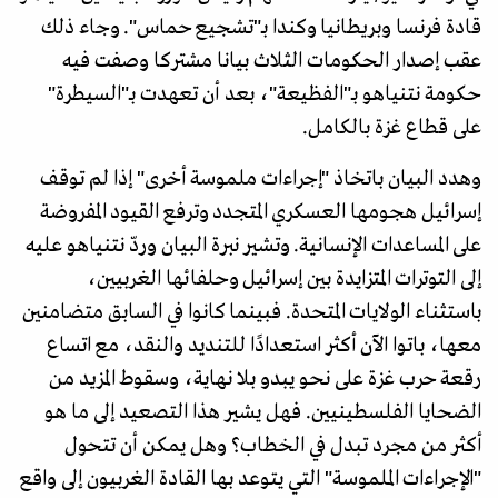
قادة فرنسا وبريطانيا وكندا بـ"تشجيع حماس". وجاء ذلك
عقب إصدار الحكومات الثلاث بيانا مشتركا وصفت فيه
حكومة نتنياهو بـ"الفظيعة"، بعد أن تعهدت بـ"السيطرة"
على قطاع غزة بالكامل.
وهدد البيان باتخاذ "إجراءات ملموسة أخرى" إذا لم توقف
إسرائيل هجومها العسكري المتجدد وترفع القيود المفروضة
على المساعدات الإنسانية. وتشير نبرة البيان وردّ نتنياهو عليه
إلى التوترات المتزايدة بين إسرائيل وحلفائها الغربيين،
باستثناء الولايات المتحدة. فبينما كانوا في السابق متضامنين
معها، باتوا الآن أكثر استعدادًا للتنديد والنقد، مع اتساع
رقعة حرب غزة على نحو يبدو بلا نهاية، وسقوط المزيد من
الضحايا الفلسطينيين. فهل يشير هذا التصعيد إلى ما هو
أكثر من مجرد تبدل في الخطاب؟ وهل يمكن أن تتحول
"الإجراءات الملموسة" التي يتوعد بها القادة الغربيون إلى واقع