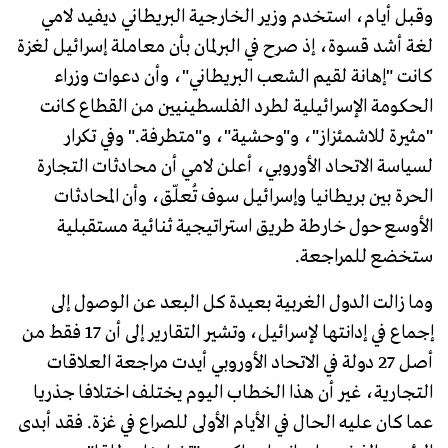
وقبل أيام، استخدم وزير الخارجية البريطاني ديفيد لامي
لغة أشد قسوة، إذ صرح في البرلمان بأن معاملة إسرائيل لغزة
كانت "إهانة لقيم الشعب البريطاني"، وأن دعوات وزراء
الحكومة الإسرائيلية لطرد الفلسطينيين من القطاع كانت
"مثيرة للاشمئزاز"، و"وحشية"، و"متطرفة." وفي تكرار
لسياسة الاتحاد الأوروبي، أعلن لامي أن محادثات التجارة
الحرة بين بريطانيا وإسرائيل سوف تُعلّق، وأن المحادثات
الأوسع حول خارطة طريق استراتيجية ثنائية مستقبلية
ستخضع للمراجعة.
وما زالت الدول الغربية بعيدة كل البعد عن الوصول إلى
إجماع في إدانتها لإسرائيل، وتشير التقارير إلى أن 17 فقط من
أصل 27 دولة في الاتحاد الأوروبي أيدت مراجعة العلاقات
التجارية، غير أن هذا الخطاب اليوم يختلف اختلافا جذريا
عما كان عليه الحال في الأيام الأولى للصراع في غزة. فقد أبدى