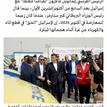
الرئيس الفرنسي إيمانويل ماكرون "تضامنا مطلقا" مع
إسرائيل بعد السابع من أكتوبر/تشرين الأول، بينما قال
رئيس الوزراء البريطاني كير ستارمر، عندما كان زعيما
للمعارضة في أكتوبر 2023، إن لإسرائيل "الحق" في قطع الماء
والكهرباء عن غزة أثناء هجماتها المبكرة.
أ ف ب
الرئيس الفرنسي إيمانويل ماكرون (وسط) ووزير أوروبا والشؤون الخارجية