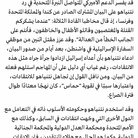
قد يفسر الدعم الأميركي المتواصل النبرة المتحدية في رد
نتنياهو على البيان المشترك الصادر عن كندا والمملكة المتحدة
وفرنسا، إذ قال مخاطبا القادة الثلاثة: "عندما يشكركم
القتلة والمغتصبون وقاتلو الأطفال والخاطفون، فأنتم على
الجانب الخطأ من العدالة". وقد عزز مقتل اثنين من موظفي
السفارة الإسرائيلية في واشنطن، بعد أيام من صدور البيان،
ادعاء نتنياهو بأن أعداء إسرائيل ازدادوا جرأة جراء مثل هذه
الانتقادات، رغم غياب أي دليل على أن المهاجم استلهم فعله
من البيان. ومن نافل القول إن تجاهل نتنياهو للانتقادات،
واعتبارها سببًا في تقوية "حماس"، كان نهجًا معتادًا طوال
فترة الصراع.
وقد استخدم نتنياهو وحكومته الأسلوب ذاته في التعامل مع
الدول الأخرى التي وجّهت انتقادات في السابق، وكذلك مع
الأمم المتحدة ومحكمة العدل الدولية والمحكمة الجنائية
الدولية. وكما هو الحال مع هؤلاء المنتقدين، فإن الإدانات