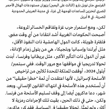
الفرنسي جان نويل بارو (الثالث على اليمين) يزوران مستودعات الهلال الأحمر
المصري لتخزين المساعدات الموجهة إلى غزة، في مدينة العريش الحدودية
المصرية، في 8 أبريل
لكن، ومع استمرار حرب غزة وتفاقم الخسائر المروعة،
أصبحت الحكومات الغربية أشد انتقادا من أي وقت مضى.
فلفترة طويلة، كانت الدول الهامشية ذات النفوذ الأقل،
مثل أيرلندا وإسبانيا وبلجيكا، هي من يتولى زمام الإدانة،
غير أن الدول ذات التأثير الأكبر، مثل بريطانيا وفرنسا، أبدت
تحولا تدريجيا في مواقفها مع مرور الوقت. ففي سبتمبر/
أيلول 2024، أوقفت المملكة المتحدة ثلاثين من تراخيص
الأسلحة لإسرائيل، لأنها اعتقدت أن ثمة "خطرا حقيقيا" من
أن تُستخدم هذه الأسلحة في انتهاك القانون الإنساني. وبعد
شهر، دعا ماكرون أيضا إلى وقف تسليم الأسلحة من فرنسا.
ولكن، حتى في ذلك الحين، بقيت تلك الإجراءات رمزية لا
أكثر، ولم تمثّل تحوّلا حقيقيا في السياسة. فقد كرر ماكرون