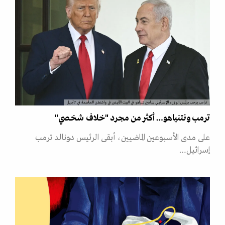
ترامب يرحب برئيس الوزراء الإسرائيلي بنيامين نتنياهو في البيت الأبيض في واشنطن العاصمة في 7 أبريل
ترمب ونتنياهو… أكثر من مجرد "خلاف شخصي"
على مدى الأسبوعين الماضيين، أبقى الرئيس دونالد ترمب
إسرائيل…