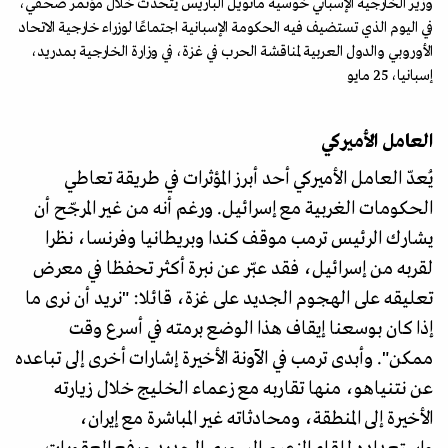
وزير الخارجية الإسباني خوسيه مانويل ألباريس يتحدث خلال مؤتمر صحفي،
في اليوم الذي تستضيف فيه الحكومة الإسبانية اجتماعًا لوزراء خارجية الاتحاد
الأوروبي والدول العربية لمناقشة الحرب في غزة، في وزارة الخارجية بمدريد،
إسبانيا، 25 مايو
العامل الأميركي
يُعدّ العامل الأميركي أحد أبرز المؤثرات في طريقة تعاطي
الحكومات الغربية مع إسرائيل. ورغم أنه من غير المرجّح أن
يشارك الرئيس ترمب موقف كندا وبريطانيا وفرنسا، نظرا
لقربه من إسرائيل، فقد عبّر عن نبرة أكثر تحفظا في معرض
تعليقه على الهجوم الجديد على غزة، قائلا: "نريد أن نرى ما
إذا كان بوسعنا إيقاف هذا الوضع برمته في أسرع وقت
ممكن". وأبدى ترمب في الآونة الأخيرة إشارات أخرى إلى تباعده
عن نتنياهو، منها تقاربه مع زعماء الخليج خلال زيارته
الأخيرة إلى المنطقة، ومحادثاته غير المباشرة مع إيران،