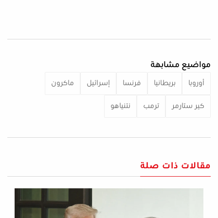
مواضيع مشابهة
أوروبا
بريطانيا
فرنسا
إسرائيل
ماكرون
كير ستارمر
ترمب
نتنياهو
مقالات ذات صلة