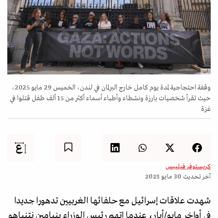
أ ب
وقفة احتجاجية لمدة يوم كامل خارج البرلمان في لندن، الخميس 29 مايو 2025،
حيث تقرأ شخصيات بارزة ونشطاء وأطباء أسماء أكثر من 15 ألف طفل قتلوا في
غزة
كريستوفر فيليبس
آخر تحديث
30 مايو 2025
شهدت علاقات إسرائيل مع حلفائها الغربيين تدهورا جديدا
في أواخر مايو/أيار، عندما اتهم رئيس الوزراء بنيامين نتنياهو