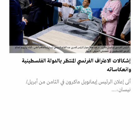
الرئيس الفرنسي إيمانويل ماكرون يصافح طفلاً بجوار الرئيس المصري عبد الفتاح السيسي (يسار) والطاقم الطبي، أثناء زيارتهم لجناح
المرضى الفلسطينيين في مستشفى العريش، 8 أبريل
إشكالات الاعتراف الفرنسي المنتظر بالدولة الفلسطينية
وانعكاساته
أتى إعلان الرئيس إيمانويل ماكرون في الثامن من أبريل/
نيسان،…