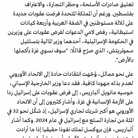
تعليق صادرات الأسلحة، وحظر التجارة، والاعتراف
بفلسطين. ورغم أن المملكة المتحدة فرضت عقوبات جديدة
على ثلاثة مستوطنين في الضفة الغربية وأربعة كيانات
استيطانية، رفض لامي الدعوات لفرض عقوبات على وزيرين
في الحكومة الإسرائيلية، أحدهما وزير المالية بتسلئيل
سموتريتش، الذي صرّح قائلًا: "سوف نسوي غزة بأكملها
بالأرض".
على نحو مماثل، وُجّهت انتقادات حادة إلى الاتحاد الأوروبي
لعدم بذله جهودا كافية. فقد دعا وزير الخارجية الإسباني،
خوسيه مانويل ألباريس، إلى فرض عقوبات على إسرائيل ردا
على الأزمة الإنسانية في غزة. وأشار كثيرون إلى أن الاتحاد
الأوروبي هو أكبر شريك تجاري لإسرائيل، إذ شكّل نحو 32 في
المئة من تجارة السلع مع إسرائيل في عام 2024. وكما أشار
ألباريس، فإن بروكسل تملك نفوذا حقيقيا إذا ما أرادت