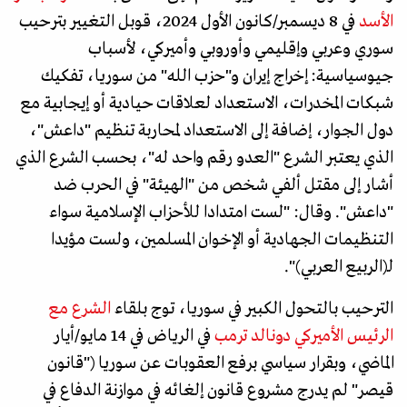
الأسد
في 8 ديسمبر/كانون الأول 2024، قوبل التغيير بترحيب
سوري وعربي وإقليمي وأوروبي وأميركي، لأسباب
جيوسياسية: إخراج إيران و"حزب الله" من سوريا، تفكيك
شبكات المخدرات، الاستعداد لعلاقات حيادية أو إيجابية مع
دول الجوار، إضافة إلى الاستعداد لمحاربة تنظيم "داعش"،
الذي يعتبر الشرع "العدو رقم واحد له"، بحسب الشرع الذي
أشار إلى مقتل ألفي شخص من "الهيئة" في الحرب ضد
"داعش". وقال: "لست امتدادا للأحزاب الإسلامية سواء
التنظيمات الجهادية أو الإخوان المسلمين، ولست مؤيدا
لـ(الربيع العربي)".
الترحيب بالتحول الكبير في سوريا، توج بلقاء
الشرع مع
الرئيس الأميركي دونالد ترمب
في الرياض في 14 مايو/أيار
الماضي، وبقرار سياسي برفع العقوبات عن سوريا ("قانون
قيصر" لم يدرج مشروع قانون إلغائه في موازنة الدفاع في