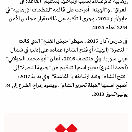
إرهابية عام 2012 بسبب ارتباطها بتنظيم "القاعدة في
العراق". و"الهيئة" أدرجت على قائمة "المنظمات الإرهابية" في
مايو/أيار 2014، وجرى التأكيد على ذلك بقرار مجلس الأمن
2254 لعام 2025.
في مارس/آذار 2015، سيطر "جيش الفتح" الذي كانت
"النصرة" (الهيئة أو فتح الشام) عماده على إدلب في شمال
غربي سوريا. وفي منتصف 2016، أعلن "أبو محمد الجولاني"
(أحمد الشرع) تغيير اسم التنظيم من "جبهة النصرة" إلى
"فتح الشام" وفك ارتباطه بـ"القاعدة". وفي بداية 2017،
أصبح اسمها "هيئة تحرير الشام". ويعود إدراج الشرع إلى 24
يوليو/تموز 2013.