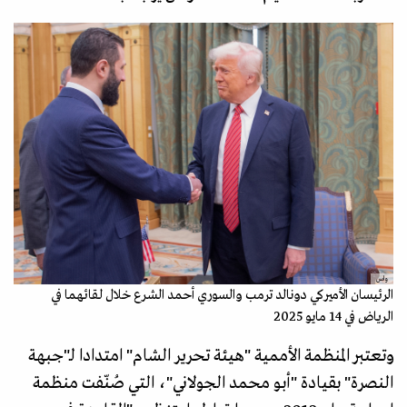
واس
الرئيسان الأميركي دونالد ترمب والسوري أحمد الشرع خلال لقائهما في
الرياض في 14 مايو 2025
وتعتبر المنظمة الأممية "هيئة تحرير الشام" امتدادا لـ"جبهة
النصرة" بقيادة "أبو محمد الجولاني"، التي صُنّفت منظمة