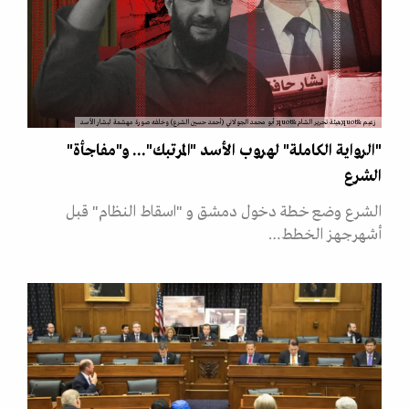
زعيم &quot;هيئة تحرير الشام&quot; أبو محمد الجولاني (أحمد حسين الشرع) وخلفه صورة مهشمة لبشار الأسد
"الرواية الكاملة" لهروب الأسد "المرتبك"... و"مفاجأة"
الشرع
الشرع وضع خطة دخول دمشق و "اسقاط النظام" قبل
أشهرجهز الخطط…