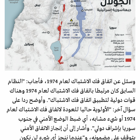
وسئل عن اتفاق فك الاشتباك لعام 1974، فأجاب: "النظام
السابق كان مرتبطا باتفاق فك الاشتباك لعام 1974 وهناك
قوات دولية لتطبيق اتفاق فك الاشتباك". وأوضح ردا على
سؤال آخر: "الأولوية حاليا للعودة لاتفاق فك الاشتباك لعام
1974 أو شيء مشابه، أي ضبط الوضع الأمني في جنوب
سوريا بإشراف دولي". وأشار إلى أن إنجاز الاتفاق الأمني
يتوقف على مضمونه، و"عندما ننجز أي شيء لن نكون