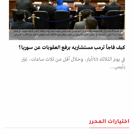
اثناء جلسة الاستماع الى &quot;قيصر&quot; في الكونغرس، حيث جلس مرتديا سترة زرقاء وغطاء للرأس لإخفاء هويته، في انتظار
إحاطة لجنة الشؤون الخارجية في مجلس النواب الأميركي عن تعذيب وقتل نحو 10 آلاف ناشط مناهض لنظام بشار الأسد، 31 يوليو
2014
كيف فاجأ ترمب مستشاريه برفع العقوبات عن سوريا؟
في يوم الثلاثاء 13/أيار، وخلال أقل من ثلاث ساعات، غيّر
رئيس…
اختيارات المحرر