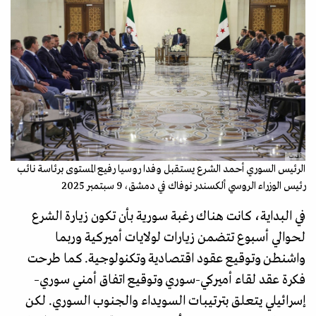
أ.ف.ب
الرئيس السوري أحمد الشرع يستقبل وفدا روسيا رفيع المستوى برئاسة نائب
رئيس الوزراء الروسي ألكسندر نوفاك في دمشق، 9 سبتمبر 2025
في البداية، كانت هناك رغبة سورية بأن تكون زيارة الشرع
لحوالي أسبوع تتضمن زيارات لولايات أميركية وربما
واشنطن وتوقيع عقود اقتصادية وتكنولوجية. كما طرحت
فكرة عقد لقاء أميركي-سوري وتوقيع اتفاق أمني سوري–
إسرائيلي يتعلق بترتيبات السويداء والجنوب السوري. لكن