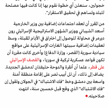
خجولين، سنعلن أي خطوة نقوم بها إذا كانت فيها مصلحة
للبلد وتساهم في تحقيق الاستقرار".
من المقرر أن تعقد اجتماعات إضافية بين وزير الخارجية
أسعد الشيباني ووزير الشؤون الاستراتيجية الإسرائيلي رون
ديرمر في محاولة للوصول إلى اختراق في الأيام المقبلة، وسط
تعقيدات إضافية سببتها الغارات الإسرائيلية على مواقع
سيادية سورية (القصر، وزارة الدفاع) وأخرى كانت مقررة أن
تكون قواعد عسكرية تركية في سوريا، و
القصف الإسرائيلي
على قطر
، علما أن أنقرة والدوحة حليفتان لدمشق الجديدة.
يضاف إلى ذلك، أن تل أبيب تصر على إقامة منطقة آمنة
واسعة بين دمشق وخط "فك الاشتباك" في الجولان وتقول إن
"فك الاشتباك" الذي وقع قبل خمسين سنة، انتهت
صلاحيته.