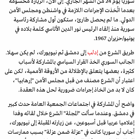
سوريا يوم 24 من الشهر الجاري. إلى الآن، الزيارة محسومة
بعدما اتُخذت الإجراءات اللازمة في واشنطن ومجلس الأمن
الدولي. ما لم يحصل طارئ، ستكون أول مشاركة رئاسية
سورية منذ إلقاء الرئيس نور الدين الأتاسي كلمة بلاده في
يونيو/حزيران 1967.
طريق الشرع من
إدلب
إلى دمشق ثم نيويورك، لم يكن سهلا.
الجانب السوري اتخذ القرار السياسي بالمشاركة لأسباب
كثيرة، بعضها يتعلق بالإطلالة من الأروقة الأممية، لكن على
اعتبار أن الشرع مصنف من قبل مجلس الأمن "إرهابيا"،
كان لا بد من اتخاذ إجراءات ضرورية لحل هذه العقدة.
واضح أن المشاركة في اجتماعات الجمعية العامة حدث كبير
في دمشق. وعندما سألت "المجلة" الشرع خلال لقائه وفدا
إعلاميا عربيا قبل أسبوعين، عن زيارته المقبلة إلى نيويورك،
أجاب أن سوريا كانت في "عزلة ضمن عزلة" بسبب ممارسات