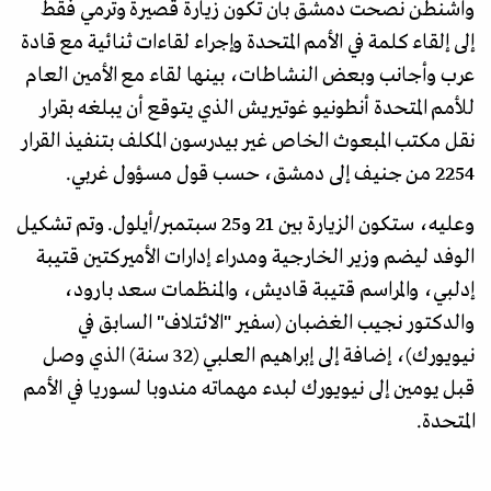
واشنطن نصحت دمشق بأن تكون زيارة قصيرة وترمي فقط
إلى إلقاء كلمة في الأمم المتحدة وإجراء لقاءات ثنائية مع قادة
عرب وأجانب وبعض النشاطات، بينها لقاء مع الأمين العام
للأمم المتحدة أنطونيو غوتيريش الذي يتوقع أن يبلغه بقرار
نقل مكتب المبعوث الخاص غير بيدرسون المكلف بتنفيذ القرار
2254 من جنيف إلى دمشق، حسب قول مسؤول غربي.
وعليه، ستكون الزيارة بين 21 و25 سبتمبر/أيلول. وتم تشكيل
الوفد ليضم وزير الخارجية ومدراء إدارات الأميركتين قتيبة
إدلبي، والمراسم قتيبة قاديش، والمنظمات سعد بارود،
والدكتور نجيب الغضبان (سفير "الائتلاف" السابق في
نيويورك)، إضافة إلى إبراهيم العلبي (32 سنة) الذي وصل
قبل يومين إلى نيويورك لبدء مهماته مندوبا لسوريا في الأمم
المتحدة.