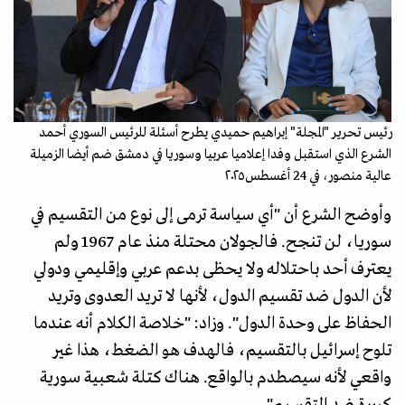
رئيس تحرير "المجلة" إبراهيم حميدي يطرح أسئلة للرئيس السوري أحمد
الشرع الذي استقبل وفدا إعلاميا عربيا وسوريا في دمشق ضم أيضا الزميلة
عالية منصور، في 24 أغسطس٢٠٢٥
وأوضح الشرع أن "أي سياسة ترمى إلى نوع من التقسيم في
سوريا، لن تنجح. فالجولان محتلة منذ عام 1967 ولم
يعترف أحد باحتلاله ولا يحظى بدعم عربي وإقليمي ودولي
لأن الدول ضد تقسيم الدول، لأنها لا تريد العدوى وتريد
الحفاظ على وحدة الدول". وزاد: "خلاصة الكلام أنه عندما
تلوح إسرائيل بالتقسيم، فالهدف هو الضغط، هذا غير
واقعي لأنه سيصطدم بالواقع. هناك كتلة شعبية سورية
كبيرة ضد التقسيم".