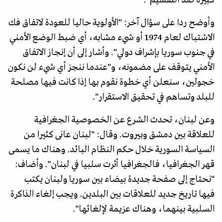
وأوضح ردا على سؤال آخر: "الأولوية حاليا للعودة لاتفاق فك
الاشتباك لعام 1974 أو شيء مشابه، أي ضبط الوضع الأمني
في جنوب سوريا بإشراف دولي". وأشار إلى أن إنجاز الاتفاق
الأمني يتوقف على مضمونه، و"عندما ننجز أي شيء لن نكون
خجولين، سنعلن أي خطوة نقوم بها إذا كانت فيها مصلحة
للبلد وتساهم في تحقيق الاستقرار".
وعن لبنان، تحدث الشرع عن الخصوصية الجغرافية
للعلاقة بين دمشق وبيروت. وقال: "لبنان عانى كثيرا من
السياسة السورية خلال حكم النظام البائد. وهناك ما يسمى
قهر الجغرافيا، فالجغرافيا أثرت سلبيا في لبنان". وأضاف:
"نحتاج إلى صفحة جديدة بيضاء بين سوريا ولبنان يكتب
فيها تاريخ جديد للعلاقات بين البلدين. ويجب إلغاء الذاكرة
السلبية بينهما، وهناك عزيمة لإلغائها".