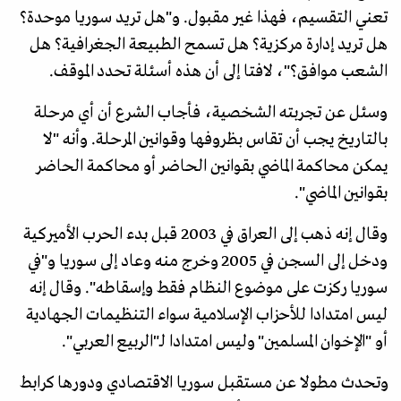
تعني التقسيم، فهذا غير مقبول. و"هل تريد سوريا موحدة؟
هل تريد إدارة مركزية؟ هل تسمح الطبيعة الجغرافية؟ هل
الشعب موافق؟"، لافتا إلى أن هذه أسئلة تحدد الموقف.
وسئل عن تجربته الشخصية، فأجاب الشرع أن أي مرحلة
بالتاريخ يجب أن تقاس بظروفها وقوانين المرحلة. وأنه "لا
يمكن محاكمة الماضي بقوانين الحاضر أو محاكمة الحاضر
بقوانين الماضي".
وقال إنه ذهب إلى العراق في 2003 قبل بدء الحرب الأميركية
ودخل إلى السجن في 2005 وخرج منه وعاد إلى سوريا و"في
سوريا ركزت على موضوع النظام فقط وإسقاطه". وقال إنه
ليس امتدادا للأحزاب الإسلامية سواء التنظيمات الجهادية
أو "الإخوان المسلمين" وليس امتدادا لـ"الربيع العربي".
وتحدث مطولا عن مستقبل سوريا الاقتصادي ودورها كرابط