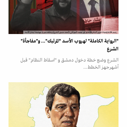
زعيم &quot;هيئة تحرير الشام&quot; أبو محمد الجولاني (أحمد حسين الشرع) وخلفه صورة مهشمة لبشار الأسد
"الرواية الكاملة" لهروب الأسد "المرتبك"... و"مفاجأة"
الشرع
الشرع وضع خطة دخول دمشق و "اسقاط النظام" قبل
أشهرجهز الخطط…