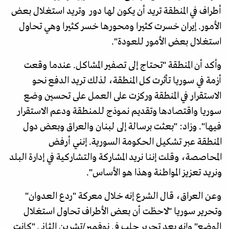
أطراف في المنطقة تريد أن يكون لها دور وتريد استغلال بعض
الأمور. إيران خسرت كثيرا ومحورها خسر كثيرا وهي تحاول
استغلال بعض الأمور للعودة".
وأكد أن المنطقة "تحتاج إلى تصفير المشاكل. عندما وقعت
أزمة في سوريا تأثرت كل المنطقة، لذلك تريد الدفع نحو
الاستقرار في المنطقة وركزت على العمل على تحسين وضع
سوريا واقتصادها وتقديم نموذج للمنطقة ودعم الاستقرار
فيها". وزاد: "بعثت برسالة إلى لبنان والعراق وبعض دول
المنطقة عبر تشكيل الحكومة السورية. إنني أرفض
المحاصصة، وقلت إننا نريد المشاركة والتشاركية في إدارة البلد
ونريد تعزيز المواطنة وهذا هو الأساس".
وعن العراق، قال الشرع إنه خلال معركة "ردع العدوان"
وتحرير سوريا "لاحظت أن بعض الأطراف تحاول استغلال
الوضع" وإنه بعد تحرير حلب في نوفمبر/تشرين الثاني "كانت