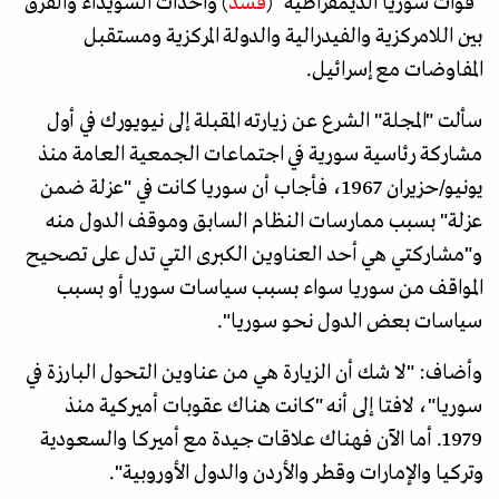
"قوات سوريا الديمقراطية" (
قسد
) وأحداث السويداء والفرق
بين اللامركزية والفيدرالية والدولة المركزية ومستقبل
المفاوضات مع إسرائيل.
سألت "المجلة" الشرع عن زيارته المقبلة إلى نيويورك في أول
مشاركة رئاسية سورية في اجتماعات الجمعية العامة منذ
يونيو/حزيران 1967، فأجاب أن سوريا كانت في "عزلة ضمن
عزلة" بسبب ممارسات النظام السابق وموقف الدول منه
و"مشاركتي هي أحد العناوين الكبرى التي تدل على تصحيح
المواقف من سوريا سواء بسبب سياسات سوريا أو بسبب
سياسات بعض الدول نحو سوريا".
وأضاف: "لا شك أن الزيارة هي من عناوين التحول البارزة في
سوريا"، لافتا إلى أنه "كانت هناك عقوبات أميركية منذ
1979. أما الآن فهناك علاقات جيدة مع أميركا والسعودية
وتركيا والإمارات وقطر والأردن والدول الأوروبية".