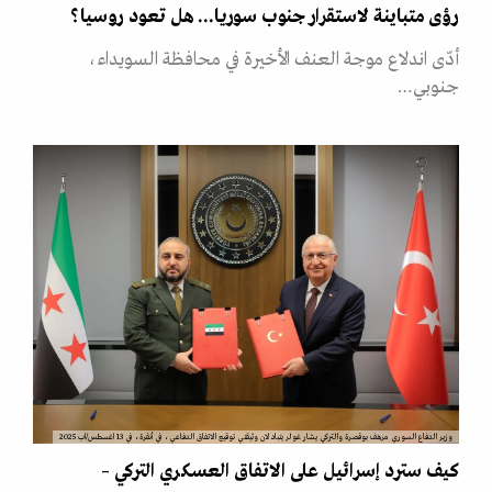
رؤى متباينة لاستقرار جنوب سوريا... هل تعود روسيا؟
أدّى اندلاع موجة العنف الأخيرة في محافظة السويداء،
جنوبي…
وزير الدفاع السوري مرهف بوقصرة والتركي يشار غولر يتبادلان وثيقتي توقيع الاتفاق الدفاعي، في أنقرة، في 13 اغسطس/اب 2025
كيف سترد إسرائيل على الاتفاق العسكري التركي –