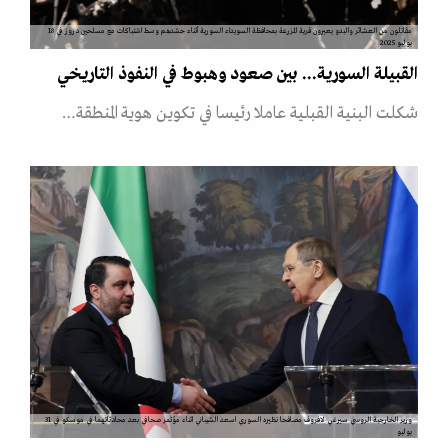
مقاتلون من العشائر والبدو يعبرون قرية المزرعة بمحافظة السويداء السورية أثناء حشدهم وسط اشتباكات مع مسلحين دروز في 18
يوليو 2025
القبيلة السورية... بين صعود وهبوط في النفوذ التاريخي
شكلت البنية القبلية عاملا رئيسا في تكوين هوية المنطقة…
وزير الخارجية الروسي سيرغي لافروف مصافحا نظيره السوري اسعد الشيباني اثناء مؤتمر صحافي بعد محادثاتهما في موسكو في 31
يوليو