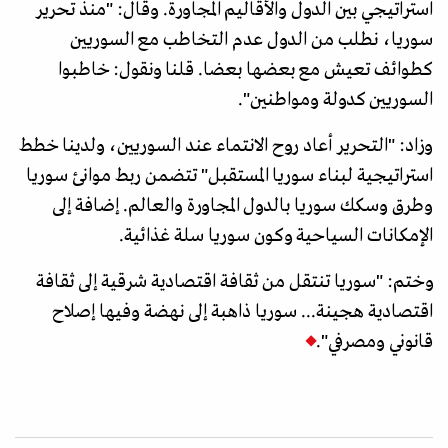
استراتيجي بين الدول والأقاليم المجاورة. وقال: "منذ تحرير
سوريا، نطلب من الدول عدم التخاطب مع السوريين
كطوائف تعيش مع بعضها بعضا. قلنا ونقول: خاطبوا
السوريين كدولة ومواطنين".
وزاد: "التحرير أعاد روح الانتماء عند السوريين، ولدينا خطط
استراتيجية لبناء سوريا المستقبل" تتضمن ربط موانئ سوريا
وطرق وسكك سوريا بالدول المجاورة والعالم. إضافة إلى
الإمكانات السياحية وكون سوريا سلة غذائية.
وختم: "سوريا تنتقل من ثقافة اقتصادية شرقية إلى ثقافة
اقتصادية هجينة... سوريا ذاهبة إلى نهضة وفيها إصلاح
قانوني ومصرفي".