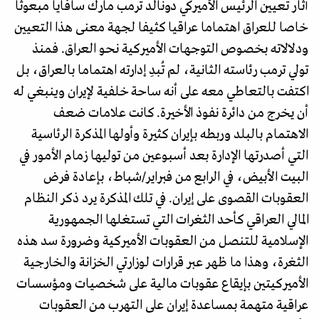
أثار تعيين الرئيس الأميركي دونالد ترمب مارك سافايا مبعوثا
خاصا للعراق اهتماما عراقيا كثيفا لجهة معنى هذا التعيين
ودلالاته بخصوص التوجهات الأميركية نحو العراق. فمنذ
تولي ترمب رئاسته الثانية، لم تُبدِ إدارته اهتماما بالعراق، بل
اكتفت بالتعاطي معه على أنه ساحة خلفية لإيران وينبغي له
أن يخرج من دائرة نفوذ الأخيرة. كانت علامات ضعف
الاهتمام بالبلد وربطه بإيران كثيرة وأولها المذكرة الرئاسية
التي أصدرتها الإدارة بعد أسبوعين من توليها زمام الأمور في
البيت الأبيض، في الرابع من فبراير/شباط، بإعادة فرض
العقوبات القصوى على إيران. في تلك المذكرة يرد ذكر النظام
المالي العراقي كأحد الثغرات التي تستغلها الجمهورية
الإسلامية للتنصل من العقوبات الأميركية وضرورة سد هذه
الثغرة، وهذا ما ظهر عبر قرارات لوزارتي الخزانة والخارجية
الأميركيتين بإيقاع عقوبات مالية على شخصيات ومؤسسات
عراقية متهمة بمساعدة إيران على التهرب من العقوبات