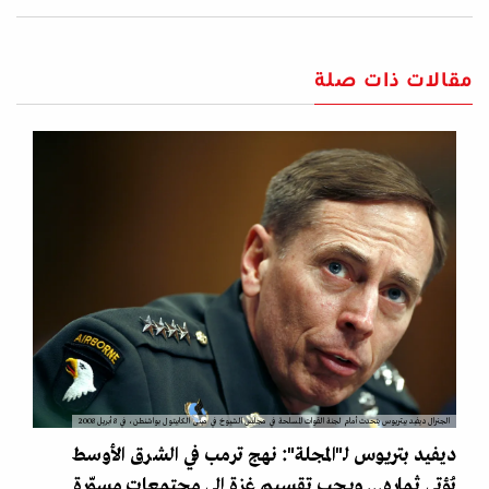
مقالات ذات صلة
الجنرال ديفيد بيتريوس يتحدث أمام لجنة القوات المسلحة في مجلس الشيوخ في مبنى الكابيتول بواشنطن، في 8 أبريل 2008
ديفيد بتريوس لـ"المجلة": نهج ترمب في الشرق الأوسط
يُؤتي ثماره... ويجب تقسيم غزة إلى مجتمعات مسوّرة