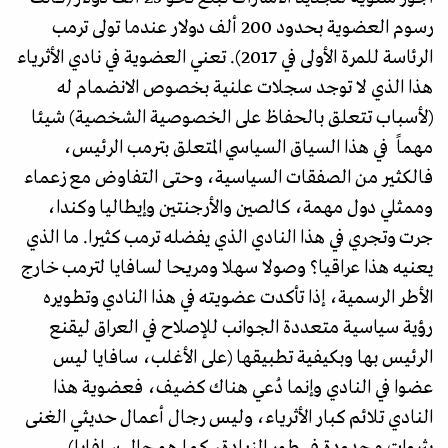
رسوم العضوية بحدود 200 ألف دولار عندما تولى ترمب
الرئاسة للمرة الأولى في 2017). تعني العضوية في نادي الأثرياء
هذا الذي لا توجد سجلات علنية بخصوص الانضمام له
(لأسباب تتعلق بالحفاظ على الخصوصية الشخصية) شيئا
مهماً في هذا السياق السياسي المتعلق بترمب الرئيس،
فالكثير من الصفقات السياسية، وحتى التفاوض مع زعماء
وممثلي دول مهمة، كالصين والأرجنتين وإيطاليا وكندا،
جرت وتجري في هذا النادي الذي يفضله ترمب كثيرا. ما الذي
يعنيه هذا عراقيا؟ وصولا سهلا ومريحا لسافايا لترمب خارج
الأطر الرسمية، إذا تأكدت عضويته في هذا النادي وتطويره
رؤية سياسية متعددة الجوانب للإصلاح في العراق ليقنع
الرئيس بها وبكيفية تطبيقها (على الأغلب، سافايا ليس
عضوا في النادي وإنما دُعي هناك كضيف، فعضوية هذا
النادي تلائم كبار الأثرياء، وليس رجال أعمال حديثي الغنى
بثروات محدودة في طور الزيادة، كما هو حال سافايا).