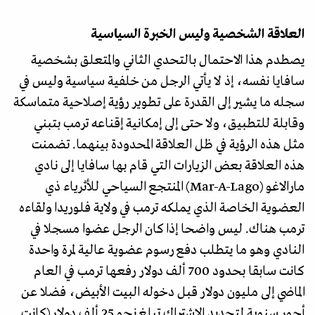
العلاقة الشخصية وليس الخبرة السياسية
يصطدم هذا الاحتمال بالتحدي الثاني والمتعلق بشخصية
سافايا نفسه، إذ لا يأتي الرجل من خلفية سياسية وليس في
سجله ما يشير إلى القدرة على تطوير رؤية إصلاحية متماسكة
وقابلة للتطبيق، ولا حتى إلى إمكانية إقناعه ترمب بتبني
مثل هذه الرؤية في ظل العلاقة المحدودة بينهما. تضمنت
هذه العلاقة بعض الزيارات التي قام بها سافايا إلى نادي
مارالاغو (Mar-A-Lago) المنتجع السياحي للأثرياء ذي
العضوية الخاصة الذي يملكه ترمب في ولاية فلوريدا ولقاءه
ترمب هناك. ليس واضحا إذا كان الرجل عضوا مسجلا في
النادي وهو ما يتطلب دفع رسوم عضوية عالية لمرة واحدة
كانت سابقا بحدود 700 ألف دولار رفعها ترمب في العام
الماضي إلى مليون دولار قبل دخوله البيت الأبيض، فضلا عن
أجور سنوية لتجديد الاشتراك تبلغ نحو 25 ألف دولار (كانت