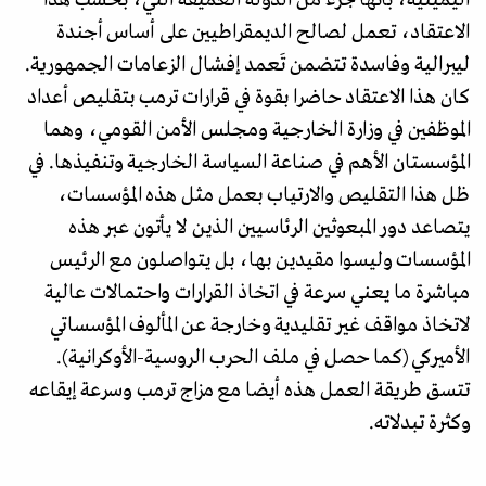
اليمينية، بأنها جزء من الدولة العميقة التي، بحسب هذا
الاعتقاد، تعمل لصالح الديمقراطيين على أساس أجندة
ليبرالية وفاسدة تتضمن تَعمد إفشال الزعامات الجمهورية.
كان هذا الاعتقاد حاضرا بقوة في قرارات ترمب بتقليص أعداد
الموظفين في وزارة الخارجية ومجلس الأمن القومي، وهما
المؤسستان الأهم في صناعة السياسة الخارجية وتنفيذها. في
ظل هذا التقليص والارتياب بعمل مثل هذه المؤسسات،
يتصاعد دور المبعوثين الرئاسيين الذين لا يأتون عبر هذه
المؤسسات وليسوا مقيدين بها، بل يتواصلون مع الرئيس
مباشرة ما يعني سرعة في اتخاذ القرارات واحتمالات عالية
لاتخاذ مواقف غير تقليدية وخارجة عن المألوف المؤسساتي
الأميركي (كما حصل في ملف الحرب الروسية-الأوكرانية).
تتسق طريقة العمل هذه أيضا مع مزاج ترمب وسرعة إيقاعه
وكثرة تبدلاته.