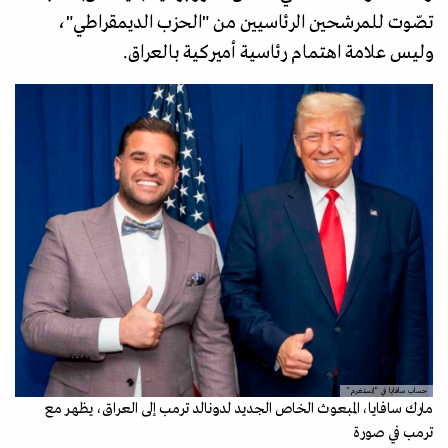
تصّوت للمرشحين الرئاسيين من "الحزب الديمقراطي"،
وليس علامة اهتمام رئاسية أميركية بالعراق.
حساب سافايا في "إنستغرم"
مارك سافايا، المبعوث الخاص الجديد لدونالد ترمب إلى العراق، يظهر مع
ترمب في صورة