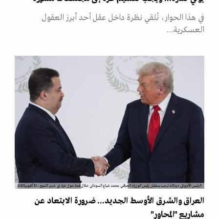
في هذا الحوار، نُلقي نظرة داخل عقل أحد أبرز العقول
العسكرية…
الرئيس الأميركي دونالد ترمب يستقبل رئيس الوزراء العراقي محمد شياع السوداني خلال قمة حول غزة في شرم الشيخ، 13 أكتوبر2025
العراق والشرق الأوسط الجديد... ضرورة الابتعاد عن
مشاريع "المحاور"