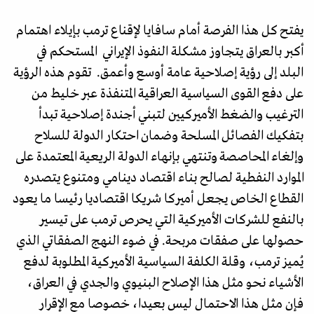
يفتح كل هذا الفرصة أمام سافايا لإقناع ترمب بإيلاء اهتمام
أكبر بالعراق يتجاوز مشكلة النفوذ الإيراني المستحكم في
البلد إلى رؤية إصلاحية عامة أوسع وأعمق. تقوم هذه الرؤية
على دفع القوى السياسية العراقية المتنفذة عبر خليط من
الترغيب والضغط الأميركيين لتبني أجندة إصلاحية تبدأ
بتفكيك الفصائل المسلحة وضمان احتكار الدولة للسلاح
وإلغاء المحاصصة وتنتهي بإنهاء الدولة الريعية المعتمدة على
الموارد النفطية لصالح بناء اقتصاد دينامي ومتنوع يتصدره
القطاع الخاص يجعل أميركا شريكا اقتصاديا رئيسا ما يعود
بالنفع للشركات الأميركية التي يحرص ترمب على تيسير
حصولها على صفقات مربحة. في ضوء النهج الصفقاتي الذي
يُميز ترمب، وقلة الكلفة السياسية الأميركية المطلوبة لدفع
الأشياء نحو مثل هذا الإصلاح البنيوي والجدي في العراق،
فإن مثل هذا الاحتمال ليس بعيدا، خصوصا مع الإقرار