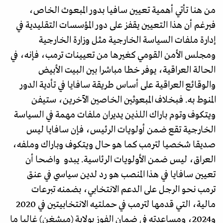
من هنا تأتي أهمية تعيين سافيا بدور المبعوث الخاص،
فبرغم أن هذا التعيين يقفز على دور المؤسسات التقليدية في
إدارة ملفات السياسة الخارجية مثل وزارة الخارجية
ومجلس الأمن القومي كغيرها من تعيينات ترمب، فإنه، في
الحالة العراقية، يوفر خطا مباشرا بين البيت الأبيض
والوقائع العراقية على أساس طريقة سافايا في تأدية الدور
المنوط به. فبخلاف المبعوثين الخاصين الآخرين، ستيفن
ويتكوف وتوم باراك اللذين يديران ملفات مهمة في السياسة
الخارجية تقع ضمن أولويات الرئيس، فإن سافايا ليس
صديقا شخصيا لترمب كما هو حال ويتكوف وباراك وملفه،
العراق، ليس ضمن الأولويات الرئاسية. يبدو واضحا أن
تعيين سافايا في هذا المنصب هو رد لدين سياسي في عنق
ترمب نحو الرجل على الدعم الانتخابي، بضمنه تبرعات
مالية، التي قدمها لترمب في حملتيه الانتخابيتين في 2020
و2024، ومساعدته في ضمان الفوز بولاية (ميشغن) غالبا ما