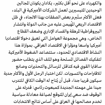
والكهرباء على نحو أقل بكثير، يكادان يكونان المجالين
الوحيدين المتيسيرين لعمل الشركات الأميركية في البلد،
فعلى الأكثر ستُبرم بعض الصفقات بهذا الاتجاه، في ظل
الاقتصاد الريعي المُهيمن عليه من جانب الدولة وانتشار
البيروقراطية المرهقة والفساد الإداري وضعف القطاع
الخاص، وهي مجموعة العوامل التي تعيق دخولا اقتصاديا
أميركيا واسعا ومؤثرا في الاقتصاد العراقي. بموازاة هذا
النشاط الاقتصادي المحدود، ستتصاعد الضغوط الأميركية
لتفكيك الفصائل المسلحة وهو الملف الذي يتطلب حضور
سافايا القوي فيه كناقل للرسائل والتحذيرات وصانع
للاقتراحات والتسويات. لكن اختبار الرجل الأول والأكثر جدية
سيكون قريبا جدا، قبل أن يُتاح له الوقت الكافي للتدرب
جيدا على مهمته الجديدة كمبعوث رئاسي: قدرته على
الوقوف ضد سعي إيران المتوقع لصياغة معادلة سياسية
تخدم مصالحها في العراق على أساس نتائج الانتخابات