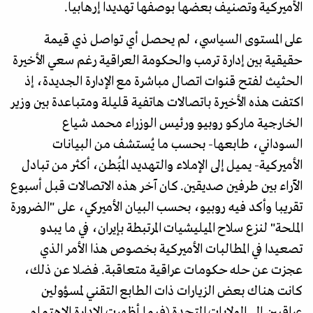
الأميركية وتصنيف بعضها بوصفها تهديدا إرهابيا.
على المستوى السياسي، لم يحصل أي تواصل ذي قيمة
حقيقية بين إدارة ترمب والحكومة العراقية رغم سعي الأخيرة
الحثيث لفتح قنوات اتصال مباشرة مع الإدارة الجديدة، إذ
اكتفت هذه الأخيرة باتصالات هاتفية قليلة ومتباعدة بين وزير
الخارجية ماركو روبيو ورئيس الوزراء محمد شياع
السوداني، طابعها- بحسب ما يُستشف من البيانات
الأميركية- يميل إلى الإملاء والتهديد المُبَطن، أكثر من تبادل
الآراء بين طرفين صديقين. كان آخر هذه الاتصالات قبل أسبوع
تقريبا وأكد فيه روبيو، بحسب البيان الأميركي، على "الضرورة
الملحة" لنزع سلاح الميليشيات المرتبطة بإيران، في ما يبدو
تصعيدا في المطالبات الأميركية بخصوص هذا الأمر الذي
عجزت عن حله حكومات عراقية متعاقبة. فضلا عن ذلك،
كانت هناك بعض الزيارات ذات الطابع التقني لمسؤولين
عراقيين إلى الولايات المتحدة (فيما أظهرت الإدارة الاهتمام