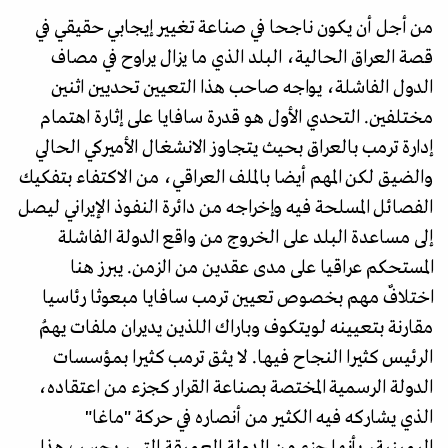
من أجل أن يكون ناجحا في صناعة تغيير إيجابي حقيقي في
قصة العراق الحالية، البلد الذي ما يزال يراوح في مصاف
الدول الفاشلة، يواجه صاحب هذا التعيين تحديين اثنين
مختلفين. التحدي الأول هو قدرة سافايا على إثارة اهتمام
إدارة ترمب بالعراق بحيث يتجاوز الانشغال الأميركي الحالي
والضيق لكن المهم أيضا بالملف العراقي، من الاكتفاء بتفكيك
الفصائل المسلحة فيه وإخراجه من دائرة النفوذ الإيراني ليصل
إلى مساعدة البلد على الخروج من واقع الدولة الفاشلة
المستحكم عراقيا على مدى عقدين من الزمن. يبرز هنا
اختلافٌ مهم بخصوص تعيين ترمب سافايا مبعوثا رئاسيا
مقارنة بتعيينه لويتكوف وباراك اللذين يديران ملفات يهمُ
الرئيس كثيرا النجاح فيها. لا يثق ترمب كثيرا بمؤسسات
الدولة الرسمية المختصة بصناعة القرار كجزء من اعتقاده،
الذي يشاركه فيه الكثير من أنصاره في حركة "ماغا"