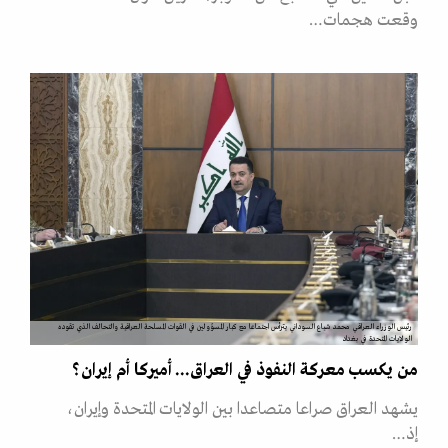
وقعت هجمات…
رئيس الوزراء العراقي محمد شياع السوداني يترأس اجتماعا مع كبار المسؤولين في القوات المسلحة العراقية والتحالف الذي تقوده
الولايات المتحدة في بغداد
من يكسب معركة النفوذ في العراق... أميركا أم إيران؟
يشهد العراق صراعا متصاعدا بين الولايات المتحدة وإيران،
إذ…