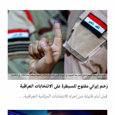
جندي عراقي يرفع إصبعه الملطخ بالحبر بعد التصويت في الجولة الأولى لانتخابات المجالس البلدية العراقية لعام 2023، في الكاظمية
شمال بغداد
زخم إيراني مفتوح للسيطرة على الانتخابات العراقية
قبل أيام قليلة من إجراء الانتخابات البرلمانية العراقية،…