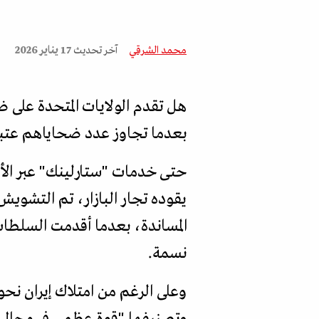
محمد الشرقي
آخر تحديث
17 يناير 2026
هل تقدم الولايات المتحدة على 
بعدما تجاوز عدد ضحاياهم عتبة
حتى خدمات "ستارلينك" عبر الأق
يقوده تجار البازار، تم التشويش
نسمة.
وتصنيفها "قوة عظمى في مجال ال