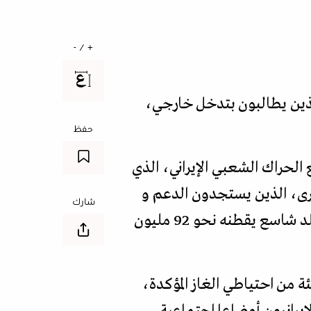
+ / -
لذين يطالبون بتدخل خارجي،
حفظ
الحراك الشعبي الإيراني، الذي
لقرى، الذين يستجدون الدعم و
شارك
المساندة، بعدما أقدمت السلطات على قطع خدمات الإنترنت والاتصالات الخليوية عن بلد شاسع يقطنه نحو 92 مليون
تلاك إيران نحو 10 في المئة من الاحتياطيات العالمية من النفط و15 في المئة من احتياطي الغاز المؤكدة،
يرانيون أوضاعا اجتماعية