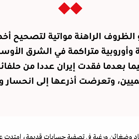
 الظروف الراهنة مواتية لتصحيح أخ
ة وأوروبية متراكمة في الشرق الأوسط
ا بعدما فقدت إيران عددا من حلفائ
يميين، وتعرضت أذرعها إلى انحسار 
اد وضغائن ورغبة في تصفية حسابات قديمة، امتدت ع