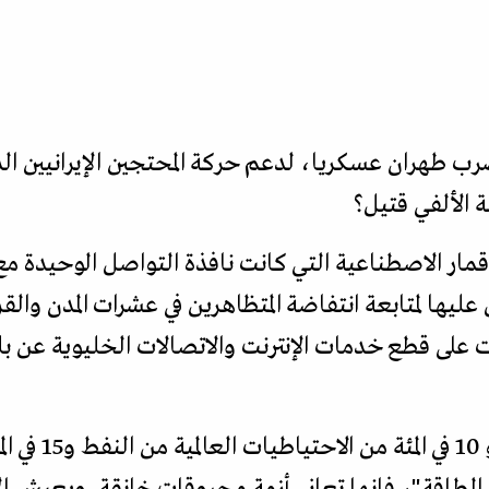
ضرب طهران عسكريا، لدعم حركة المحتجين الإيرانيين ا
 الألفي قتيل؟
مار الاصطناعية التي كانت نافذة التواصل الوحيدة مع 
 عليها لمتابعة انتفاضة المتظاهرين في عشرات المدن وا
وعلى الرغم من ام
طاقة"، فإنها تعاني أزمة محروقات خانقة. ويعيش الإ