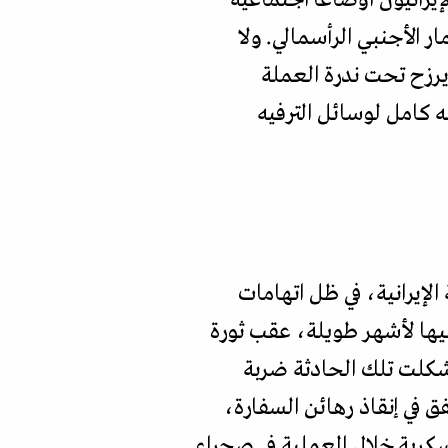
ر الأجنبي الرأسمالي. ولا
عبه فقير، يرزح تحت ندرة العملة
 كامل لوسائل الترفيه
الإيرانية، في ظل اتهامات
م السفارة الأميركية في طهران واحتجاز نحو 400 من موظفيها لأشهر طويلة، عقب ثورة
ني التي أطاحت حكم الشاه محمد رضا بهلوي في 11 شباط/فبراير 1979. وشكلت تلك الحادثة ضربة
ق في إنقاذ رهائن السفارة،
كرية خلال العملية في صحراء