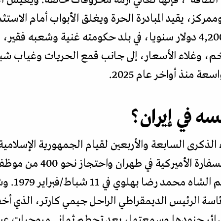
كز، يقيد المبادرة الحرة ويغلق الأبواب أمام الاستثما
يتجاوز متوسط الدخل الفردي 4,200 دولار سنويا، في بلد حكومته غنية وش
م، وغلاء الأسعار، إلى جانب قمع الحريات وغياب شبه
 منذ أواخر عام 2025.
سه في إيران؟
الذكرى السابعة والأربعين لقيام الجمهورية الإسلامية 
أميركية له بالضلوع في اقتحا
الإمام الخمي
رئاسة الرئيس الديمقراطي الراحل جيمي كارتر، الذي أخف
خسائر جنودها وسمعتها، بعد تحطم ثماني مروحيات عس