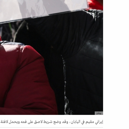
رويترز
إيراني مقيم في اليابان، وقد وضع شريط لاصق على فمه ويحمل لافتة، يشارك 