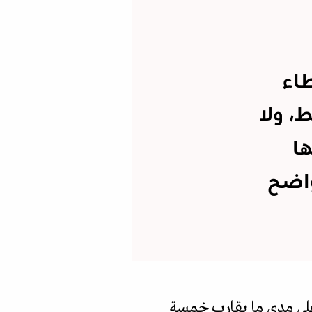
طاء
، ولا
ها
واضح
لى مدى ما يقارب خمسة