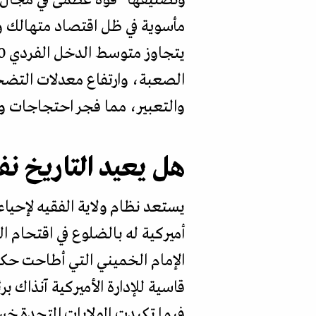
مأسوية في ظل اقتصاد متهالك وممر
الصعبة، وارتفاع معدلات التضخ
والتعبير، مما فجر احتجاجات واسعة
هل يعيد التاريخ نف
يستعد نظام ولاية الفقيه لإحياء 
قاسية للإدارة الأميركية آنذاك ب
فيما تكبدت الولايات المتحدة 