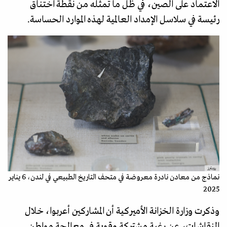
الاعتماد على الصين، في ظل ما تمثله من نقطة اختناق
رئيسة في سلاسل الإمداد العالمية لهذه الموارد الحساسة.
رويترز
نماذج من معادن نادرة معروضة في متحف التاريخ الطبيعي في لندن، 6 يناير
2025
وذكرت وزارة الخزانة الأميركية أن المشاركين أعربوا، خلال
النقاشات، عن رغبة مشتركة وقوية في معالجة مواطن