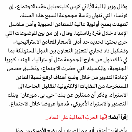
وقال وزير المالية الألماني لارس كلينغبايل عقب الاجتماع، إن
فرنسا، التي تتولى رئاسة مجموعة السبع هذه السنة،
تعهدت بمنح أولوية عالية للمعادن الحيوية وأمن سلاسل
الإمداد خلال فترة رئاستها. وقال، إن من بين الموضوعات التي
جرى بحثها تحديد حد أدنى لأسعار المعادن الاستراتيجية،
وتشكيل ناد تجاري لتعزيز التعاون بين الدول المستهلكة بما
في ذلك دول من خارج المجموعة مثل أوستراليا، الهند، كوريا
الجنوبية، والمكسيك التي حضرت الاجتماع، وتطبيق حصص
لإعادة التدوير من خلال وضع أهداف لرفع نسبة المعادن
المستخرجة من النفايات الإلكترونية لتقليل الحاجة الى
الاستيراد. وذكر أن ممثلين عن بنك "جي. بي. مورغان" وبنك
التصدير والاستيراد الأميركي، قدموا عروضا خلال الاجتماع.
إقرأ أيضا:
إنّها الحربُ العالمية على المعادن
وأضاف: "أعتقد أنه من الصواب أن يضع الأميركيون هذا