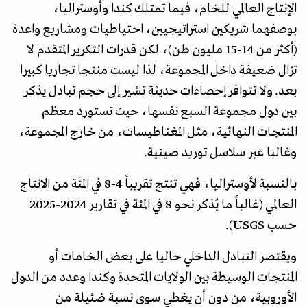
الإنتاج العالمي للخام، فيما تمتلك كندا وأوستراليا،
بوصفهما شريكين استراتيجيين، احتياطيات ومشاريع واعدة
(أكثر من 14-15 مليون طن)، لكن قدرات التكرير المتقدم لا
تزال ضعيفة داخل المجموعة، لذا ليست منتجا تجاريا كبيرا
بعد. ولا تتوافر إحصاءات حديثة تشير إلى حجم تبادل يذكر
بين دول مجموعة السبع نفسها، حيث تستورد معظم
المنتجات النهائية، مثل المغناطيسات، من خارج المجموعة،
وغالبا عبر سلاسل توريد صينية.
بالنسبة لأوستراليا، فهي تنتج تقريباً 4-8 في المئة من الانتاج
العالمي (غالباً ما يُذكر نحو 8 في المئة في تقارير 2024-2025
حسب USGS).
ويقتصر التبادل الداخلي حاليا على بعض الخامات أو
المنتجات الوسيطة بين الولايات المتحدة وكندا وعدد من الدول
الأوروبية، من دون أن يغطي سوى نسبة ضئيلة من