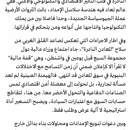
النادرة في قلب التأثير الاقتصادي والتكنولوجي والأمني. ففي
عالم تعاد فيه هندسة سلاسل الإمداد، باتت الثروات الأرضية
عملة الجيوسياسة الجديدة، وحدا فاصلا بين من يملك
التكنولوجيا وانتاجها على أنواعه ومن يتحكم في قراراتها.
وفي اطار الاجراءات التي تعكس تصاعد القلق الغربي من
سلاح "المعادن النادرة"، جاء اجتماع وزراء مالية دول
مجموعة السبع قبل يومين في واشنطن، وهي "قمة مالية"
لا تقرأ الا كإعلان ضمني أن زمن التسامح مع الاختلالات
البنيوية في سوق المعادن قد انتهى. فالهيمنة الصينية لم تعد
مسألة تجارية، بل تحولت إلى معضلة أمن اقتصادي تمس
الصناعات الدفاعية والتحول الأخضر معا. من هنا، تتقاطع
حسابات السوق مع اعتبارات السيادة، ويصبح التسعير أداة
استراتيجية لا آلية عرض وطلب فقط.
وبين دعوات تنويع الإمدادات ومحاولات بناء بدائل خارج