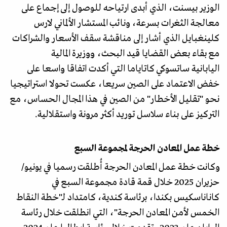
الوزير بيسنت، الذي أبدى ارتياحه للوصول إلى إجماع على
معالجة الثغرات بسرعة، ونائب المستشار الألماني لارس
كلينغبايل الذي أشار إلى مناقشة سقف الأسعار والشراكات
مع بقاء بعض القضايا قيد البحث، ووزيرة المالية
اليابانية ساتسوكي كاتاياما التي أكدت اتفاقا واسعا على
خفض الاعتماد على الصين سريعا، عكست تحولا استراتيجيا
نحو "تقليل الأخطار" من الصين في هذا المجال الحساس، مع
التركيز على بناء سلاسل توريد أكثر مرونة واستقلالية.
خطة عمل المعادن الحرجة لمجموعة السبع
وكانت خطة عمل المعادن الحرجة أُطلقت رسميا في يونيو/
حزيران 2025 خلال قمة قادة مجموعة السبع في
كاناناسكيس بكندا، برئاسة كندية، كامتداد لـ"خطة النقاط
الخمس لأمن المعادن الحرجة"، التي انطلقت خلال رئاسة