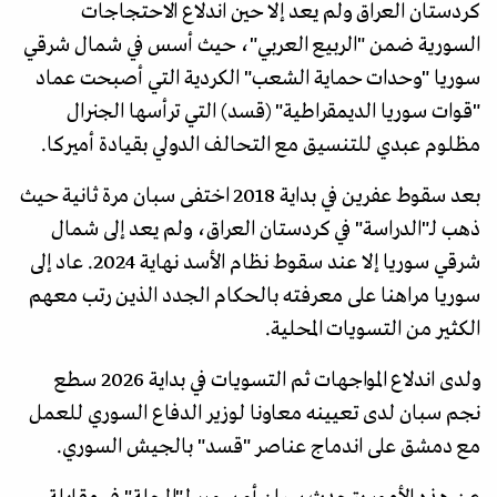
كردستان العراق ولم يعد إلا حين اندلاع الاحتجاجات
السورية ضمن "الربيع العربي"، حيث أسس في شمال شرقي
سوريا "وحدات حماية الشعب" الكردية التي أصبحت عماد
"قوات سوريا الديمقراطية" (قسد) التي ترأسها الجنرال
مظلوم عبدي للتنسيق مع التحالف الدولي بقيادة أميركا.
بعد سقوط عفرين في بداية 2018 اختفى سبان مرة ثانية حيث
ذهب لـ"الدراسة" في كردستان العراق، ولم يعد إلى شمال
شرقي سوريا إلا عند سقوط نظام الأسد نهاية 2024. عاد إلى
سوريا مراهنا على معرفته بالحكام الجدد الذين رتب معهم
الكثير من التسويات المحلية.
ولدى اندلاع المواجهات ثم التسويات في بداية 2026 سطع
نجم سبان لدى تعيينه معاونا لوزير الدفاع السوري للعمل
مع دمشق على اندماج عناصر "قسد" بالجيش السوري.