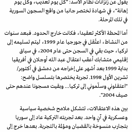
يقول عن زنزانات نظام الأسد: "كل يوم تعذيب، وكل يوم
إهانة"، في شهادة تختصر جانبا من واقع السجون السورية
في تلك المرحلة.
أما المحطة الأكثر تعقيدا، فكانت خارج الحدود. فبعد سنوات
من النشاط، اعتُقل في جورجيا عام 1999، ليتم تسليمه إلى
تركيا، حيث بقي في السجن حتى عام 2004، في سياق
إقليمي متشابك أعقب اعتقال عبد الله أوجلان في أفريقيا
بداية 1999 بعد أشهر على إخراجه من دمشق في أكتوبر/
تشرين الأول 1998. تجربة يختصرها بتسلسل واضح:
"اعتقلوني وسلّموني إلى تركيا... وبقيت مسجونا عندهم حتى
صيف 2004".
بين هذه الاعتقالات، تتشكل ملامح شخصية سياسية
وعسكرية في آنٍ واحد. بعد تجربته التركية عاد إلى سوريا
بتجارب منسوخة بالقضبان ومؤلمة بالتجربة. بعدها خرج إلى