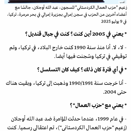
أ.ف.ب
زعيم "حزب العمال الكردستاني" المسجون، عبد الله أوجلان، جالسًا مع
أعضاء آخرين من الحزب في سجن إمرالي بجزيرة إمرالي في بحر مرمرة، تركيا،
في 9 يوليو 2025
* يعني في 2005 أين كنت؟ كنت في جبال قنديل؟
- لا، لا. أنا منذ سنة 1990 كنت خارج البلاد، في تركيا، وتم
توقيفي في تركيا وسُجنت فيها أيضا.
* في أي فترة كان ذلك؟ كيف كان التسلسل؟
- أنا خرجت سنة 1990/1991 وذهبت إلى تركيا، وبقيت هناك
حتى 2004.
* يعني مع "حزب العمال"؟
- في عام 1999، عندما حدثت المؤامرة ضد عبد الله أوجلان
(زعيم "حزب العمال الكردستاني")، تم اعتقالي رسميا. كنت