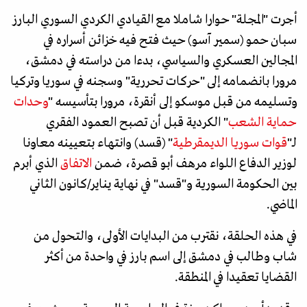
أجرت "المجلة" حوارا شاملا مع القيادي الكردي السوري البارز
سبان حمو (سمير آسو) حيث فتح فيه خزائن أسراره في
المجالين العسكري والسياسي، بدءا من دراسته في دمشق،
مرورا بانضمامه إلى "حركات تحررية" وسجنه في سوريا وتركيا
وتسليمه من قبل موسكو إلى أنقرة، مرورا بتأسيسه "
وحدات
حماية الشعب
" الكردية قبل أن تصبح العمود الفقري
لـ"
قوات سوريا الديمقرطية
" (قسد) وانتهاء بتعيينه معاونا
لوزير الدفاع اللواء مرهف أبو قصرة، ضمن
الاتفاق
الذي أبرم
بين الحكومة السورية و"قسد" في نهاية يناير/كانون الثاني
الماضي.
في هذه الحلقة، نقترب من البدايات الأولى، والتحول من
شاب وطالب في دمشق إلى اسم بارز في واحدة من أكثر
القضايا تعقيدا في المنطقة.