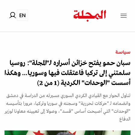
EN
سياسة
سبان حمو يفتح خزائن أسراره لـ"المجلة": روسيا
سلمتني إلى تركيا فاعتقلت فيها وسوريا... وهكذا
أسست "الوحدات" الكردية (1 من 2)
تناول الحوار مع القيادي الكردي السوري مسيرته من الدراسة في دمشق
وانضمامه لـ "حركات تحررية" وسجنه في سوريا وتركيا، مرورا بتأسيسه
"الوحدات" التي أصبحت أساس "قسد"، وصولا إلى تعيينه معاونا لوزير
الدفاع