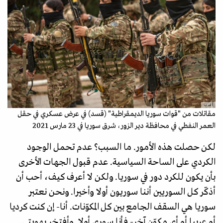
أ ف ب
مقاتلات من "قوات سوريا الديمقراطية" (قسد) في عرض عسكري في حقل
العمر النفطي في محافظة دير الزور، شرق سوريا في 23 مارس 2021
لكن حصلت هذه الأمور. ما السبب؟ عدم تحمل الوجود
الكردي على الساحة السياسية. عدم قبول الجهات الأخرى
بأن يكون للكرد دور في سوريا. ولكن لا أعرف كيف، أحب أن
أذكّر كل السوريين أننا سوريون أولا وأخيرا. ونحن نعتبر
سوريا هي السقف الجامع بين كل المكوّنات. أنا- إن كنت كرديا
أو عربيا أو أي مكوّن آخر- فأنا سوري أولا. وأفتخر بهويتي