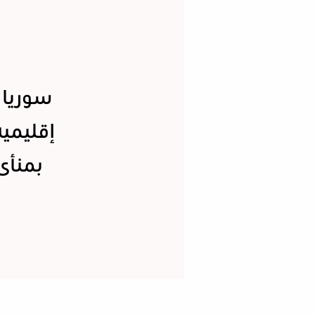
سوريا 
إقليمي
بمنأى