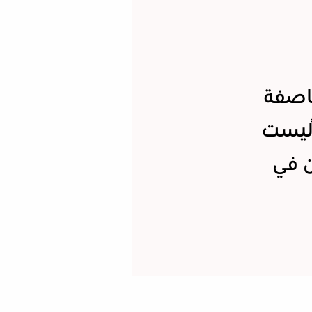
اصفة
 ليست
ن في