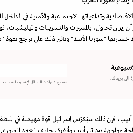
رتفاع فاتورة الحرب.
لاقتصادية وتداعياتها الاجتماعية والأمنية في الداخل 
ن إيران تحاول، بالمسيرات والتسريبات والميليشيات، ت
سارتها "سوريا الأسد" وتأثير ذلك على تراجع نفوذ "
اسبوعية
 الى بريدك.
تخضع اشتراكات الرسائل الإخبارية الخاصة بك
 أبيب، فإن ذلك سيُكرّس إسرائيل قوة مهيمنة في المن
ة مواجهة بين تل أبيب وأنقرة، حليف العهد السوري ا