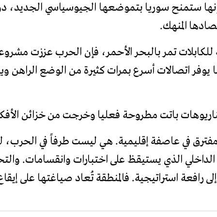
نها ستمنح سوريا بتموضعها الجيوسياسي الجديد، دورا 
صادها المنهك.
 للكابلات تمر بالبحر الأحمر، فإن الحرب عززت مشرو
 يوفر اتصالات أسرع بمرات كثيرة من الوضع الراهن ويوفر
اريوهات باتت مطروحة فعليا وخرجت من خزائن الأفكار 
فترق في عاصفة إقليمية. هي ليست طرفاً في الحرب، ل
بيت الداخلي الذي يستيقظ على اختبارات وانقسامات. وا
ى رافعة استراتيجية. فالمنطقة تُعاد صياغتها على إيقا