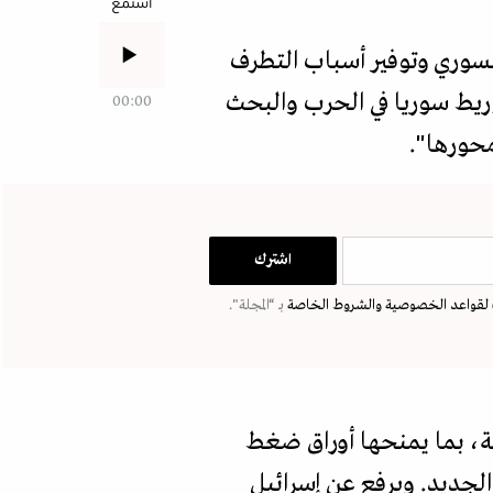
استمع
السوري وتوفير أسباب التطرف
وريط سوريا في الحرب والبحث
00:00
محورها".
لقواعد الخصوصية
والشروط الخاصة
بـ “المجلة".
طقة، بما يمنحها أوراق ضغط
لجديد. ويرفع عن إسرائيل