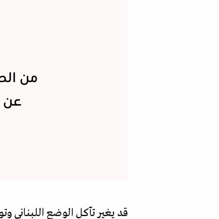
من الط
عن م
قد يغير تآكل الوضع اللبناني وت