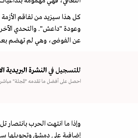
التعافي، فهي مهمومة بتداعيات ا
كل هذا سيزيد من تفاقم الأزمة ا
وعودة "داعش". والتحدي الآخر أ
عن الفوضى، وهي لم تهضم بعد خ
للتسجيل في
النشرة البريدية
ال
احصل على أفضل ما تقدمه "المجلة" مباشرة
وإذا ما انتهت الحرب بانتصار تل
إضافية على دمشق وتحويلها ساح