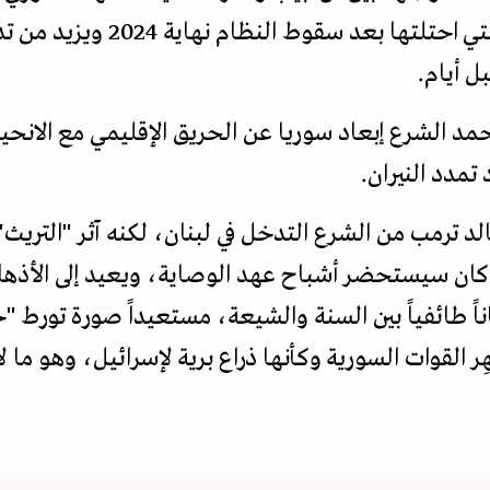
الضغط للانسحاب من المناطق التي 
 أيام.
مد الشرع إبعاد سوريا عن الحريق الإقليمي مع الانحياز
تمدد النيران.
لد ترمب من الشرع التدخل في لبنان، لكنه آثر "التريث".
ان سيستحضر أشباح عهد الوصاية، ويعيد إلى الأذهان ال
ً طائفياً بين السنة والشيعة، مستعيداً صورة تورط "حز
ر القوات السورية وكأنها ذراع برية لإسرائيل، وهو ما 