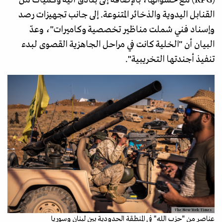
(RPG) مع حشواتها، بالإضافة إلى بنادق آلية وكميات من
القنابل اليدوية والذخائر المتنوعة. إلى جانب تجهيزات رصد
وإسناد فني شملت مناظير تخصصية وكاميرات"، وعدّ
البيان أن "الخلية كانت في مراحل الجاهزية القصوى لبدء
تنفيذ أجندتها التخريبية".
The New York Times
عناصر من "حزب الله" في المنطقة الحدودية بين لبنان وسوريا