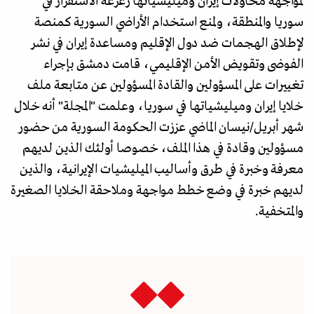
لمواجهة محاولات إيران وميليشياتها زعزعة الاستقرار في
سوريا والمنطقة، ولمنع استخدام الأراضي السورية كمنصة
لإطلاق الهجمات ضد دول الإقليم ومساعدة إيران في نشر
الفوضى وتقويض الأمن الإقليمي، قامت دمشق بإجراء
تغييرات على المسؤولين والقادة المسؤولين عن متابعة ملف
خلايا إيران وميليشياتها في سوريا، وعلمت "المجلة" أنه خلال
شهر أبريل/نيسان الماضي عززت الحكومة السورية من حضور
مسؤولين وقادة في هذا الملف، خصوصا أولئك الذين لديهم
معرفة وخبرة في طرق وأساليب الميليشيات الإيرانية، والذين
لديهم خبرة في وضع خطط مواجهة وملاحقة الخلايا الصغيرة
والمتخفية.