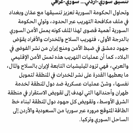
تنسيق سوري-أردني... سوري-عراقي
وتحاول الحكومة السورية تعزيز تنسيقها مع عمّان وبغداد
في ملف مكافحة التهريب عبر الحدود، وتولي الحكومة
السورية أهمية قصوى لهذا الملف كونه يمسّ الأمن السوري
بالدرجة الأولى، فتهريب السلاح والمخدرات والأفراد يقوّض
جهود دمشق في ضبط الأمن ومنع إيران من نشر الفوضى في
البلاد، كما أن عمليات التهريب هذه تمسّ الأمن الإقليمي
والعربي، فهي تزود الميليشيات التابعة لإيران بالسلاح والمال،
ما يعطيها القدرة على نشر المخدرات في المنطقة لتمويل
نفسها، وشنّ عمليات عسكرية ضد دول المنطقة لخدمة
طهران وأجنداتها التي تهدف إلى تقويض الاستقرار في منطقة
الشرق الأوسط، وتقويض كل جهود دول المنطقة لبناء خط
الطاقة المتوقع مروره عبر سوريا من السعودية والأردن إلى
الساحل السوري وتركيا.