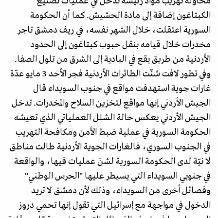
محاولة تهريب مواد رئيسة تدخل في عمليات تصنيع
الكبتاغون إضافة إلى مادة الحشيش. كما أن الحكومة
السورية اعتقلت، خلال الشهر نفسه، في ريف دمشق تاجر
مخدرات خلال قيامه بنقل حبوب كبتاغون إلى الحدود
الأردنية من طريق يقع في البادية إلى الشرق من تلول الصفا.
وفي تطور لافت شنّت الطائرات الأردنية فجر الأحد 3 مايو عدّة
غارات جوية استهدفت مواقع في جنوب السويداء قال
الجيش الأردني إنها مواقع لتخزين السلاح والمخدرات. تدخل
الجيش الأردني يعكس حالة الشلل العملياتي الذي تعيشه
الحكومة السورية في عملية ضبط الأمن ومكافحة التهريب
في الجنوب السوري، فالغارات الجوية الأردنية طالت مناطق
لا نيّة لدى الحكومة السورية لشنّ عمليات فيها، والواقعة
في جنوبي السويداء التي يسيطر عليها "الحرس الوطني"
وفصائل أخرى من السويداء، وذلك لأن دمشق لا تريد
الدخول في مواجهة مع إسرائيل التي تقول إنها تحمي دروز