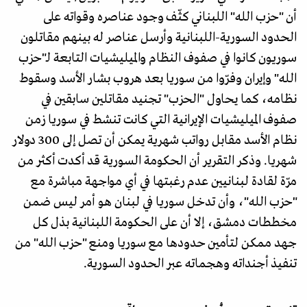
أن "حزب الله" اللبناني كثّف وجود عناصره وقواته على
الحدود السورية-اللبنانية وأرسل عناصر له بينهم مقاتلون
سوريون كانوا في صفوف النظام والميليشيات التابعة لـ"حزب
الله" وإيران وفرّوا من سوريا بعد هروب بشار الأسد وسقوط
نظامه، كما يحاول "الحزب" تجنيد مقاتلين سابقين في
صفوف الميليشيات الإيرانية التي كانت تنشط في سوريا زمن
نظام الأسد مقابل رواتب شهرية يمكن أن تصل إلى 300 دولار
شهريا. وذكر التقرير أن الحكومة السورية قد أكدت أكثر من
مرّة لقادة لبنانيين عدم رغبتها في أي مواجهة مباشرة مع
"حزب الله"، وأن تدخل سوريا في لبنان هو أمر ليس ضمن
مخططات دمشق، إلا أن على الحكومة اللبنانية بذل كل
جهد ممكن لتأمين حدودها مع سوريا ومنع "حزب الله" من
تنفيذ أجنداته وهجماته عبر الحدود السورية.