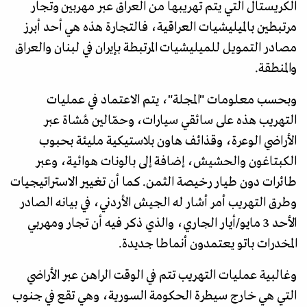
الكريستال التي يتم تهريبها من العراق عبر مهربين وتجار
مرتبطين بالميليشيات العراقية، فالتجارة هذه هي أحد أبرز
مصادر التمويل للميليشيات المرتبطة بإيران في لبنان والعراق
والمنطقة.
وبحسب معلومات "المجلة"، يتم الاعتماد في عمليات
التهريب هذه على سائقي سيارات، وحمّالين مُشاة عبر
الأراضي الوعرة، وقذائف هاون بلاستيكية مليئة بحبوب
الكبتاغون والحشيش، إضافة إلى بالونات هوائية، وعبر
طائرات دون طيار رخيصة الثمن. كما أن تغيير الاستراتيجيات
وطرق التهريب أمر أشار له الجيش الأردني، في بيانه الصادر
الأحد 3 مايو/أيار الجاري، والذي ذكر فيه أن تجار ومهربي
المخدرات باتو يعتمدون أنماطا جديدة.
وغالبية عمليات التهريب تتم في الوقت الراهن عبر الأراضي
التي هي خارج سيطرة الحكومة السورية، وهي تقع في جنوب