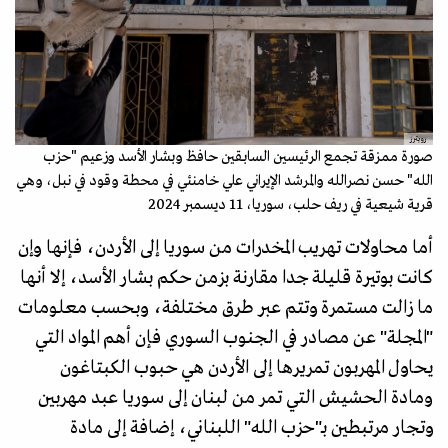
رويترز
صورة ممزقة تجمع الرئيسين السابقين حافظ وبشار الأسد وزعيم "حزب
الله" حسن نصرالله والمرشد الإيراني علي خامنئي في محطة وقود في نبل، وهي
قرية شيعية في ريف حلب، سوريا، 11 ديسمبر 2024
أما محاولات تهريب المخدرات من سوريا إلى الأردن، فإنها وإن
كانت بوتيرة قليلة جدا مقارنة بزمن حكم بشار الأسد، إلا أنها
ما زالت مستمرة وتتم عبر طرق مختلفة، وبحسب معلومات
"المجلة" عن مصادر في الجنوب السوري فإن أهم المواد التي
يحاول المهربون تمريرها إلى الأردن هي حبوب الكبتاغون
ومادة الحشيش التي تمر من لبنان إلى سوريا عبد مهربين
وتجار مرتبطين بـ"حزب الله" اللبناني، إضافة إلى مادة