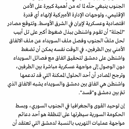
الجنوب ينبغي حلّه لما له من أهمية كبيرة على الأمن
الإقليمي، وتوجهات الإدارة الأميركية لإنهاء أي قدرة
اقتصادية وعسكرية لإيران في الشرق الأوسط. وتتوقع مصادر
"المجلة" أن تقوم واشنطن ببذل ضغوط أكبر على تل أبيب
لحل ملفّ الجنوب وفصل ملف السويداء عن ملف الاتفاق
الأمني بين الطرفين، في الوقت نفسه يمكن أن تضغط
واشنطن على دمشق لتحقيق اتفاق مع فصائل السويداء
دون الوصول إلى مواجهة عسكرية مباشرة بين الطرفين،
وترجح المصادر أن أحد الحلول الممكنة التي قد تدعمها
واشنطن هي اتفاق بين دمشق والسويداء يشبه الاتفاق الذي
تمّ بين دمشق و"قسد".
إن توحيد القوى والجغرافيا في الجنوب السوري، وبسط
الحكومة السورية سيطرتها على المنطقة هو أحد دعائم
مواجهة عمليات التهريب بالنسبة لدمشق التي تعتقد أن