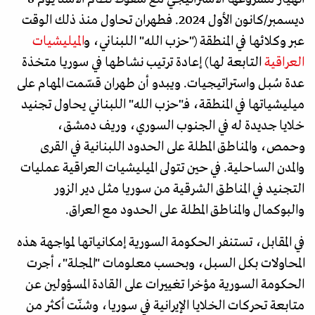
ديسمبر/كانون الأول 2024. فطهران تحاول منذ ذلك الوقت
عبر وكلائها في المنطقة ("حزب الله" اللبناني، و
الميليشيات
العراقية
التابعة لها) إعادة ترتيب نشاطها في سوريا متخذة
عدة سُبل واستراتيجيات. ويبدو أن طهران قسّمت المهام على
ميليشياتها في المنطقة، فـ"حزب الله" اللبناني يحاول تجنيد
خلايا جديدة له في الجنوب السوري، وريف دمشق،
وحمص، والمناطق المطلة على الحدود اللبنانية في القرى
والمدن الساحلية. في حين تتولى الميليشيات العراقية عمليات
التجنيد في المناطق الشرقية من سوريا مثل دير الزور
والبوكمال والمناطق المطلة على الحدود مع العراق.
في المقابل، تستنفر الحكومة السورية إمكانياتها لمواجهة هذه
المحاولات بكل السبل، وبحسب معلومات "المجلة"، أجرت
الحكومة السورية مؤخرا تغييرات على القادة المسؤولين عن
متابعة تحركات الخلايا الإيرانية في سوريا، وشنّت أكثر من