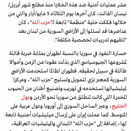
عشر عمليات أمنية ضد هذه الخلايا منذ مطلع شهر أبريل/
نيسان الفائت، كان آخرها يوم الثلاثاء 5 مايو/أيار والتي من
خلالها فككت خلية "منظمة" تابعة لـ"
حزب الله
"، كان
عناصرها قد تسللوا إلى الأراضي السورية من لبنان بعد
"تلقيهم تدريبات تخصصية مكثفة".
خسارة النفوذ في سوريا بالنسبة لطهران بمثابة ضربة قاتلة
لمشروعها الجيوسياسي الذي بذلت عقودا من الزمن وأموالا
طائلة في سبيل تحقيقه. فطهران لطالما استخدمت الأراضي
السورية كمعبر برّي لتمويل وتسليح "حزب الله"، ومركزا
لميليشياتها تستخدمه في تهريب وتصنيع أطنان من الحبوب
المخدرة التي كانت تنطلق من سوريا نحو الأردن و
دول
الخليج
، وعبر الساحل السوري إلى أوروبا ودول عربية على
المتوسط. كما عملت إيران على إرسال ميليشيات أجنبية تابعة
لها، إضافة إلى "حزب الله" اللبناني والميليشيات العراقية،