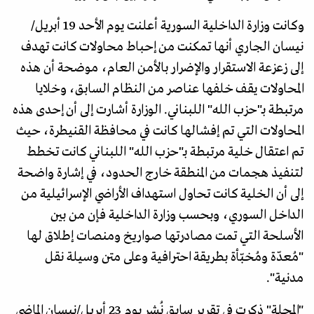
وكانت وزارة الداخلية السورية أعلنت يوم الأحد 19 أبريل/
نيسان الجاري أنها تمكنت من إحباط محاولات كانت تهدف
إلى زعزعة الاستقرار والإضرار بالأمن العام، موضحة أن هذه
المحاولات يقف خلفها عناصر من النظام السابق، وخلايا
مرتبطة بـ"حزب الله" اللبناني. الوزارة أشارت إلى أن إحدى هذه
المحاولات التي تم إفشالها كانت في محافظة القنيطرة، حيث
تم اعتقال خلية مرتبطة بـ"حزب الله" اللبناني كانت تخطط
لتنفيذ هجمات من المنطقة خارج الحدود، في إشارة واضحة
إلى أن الخلية كانت تحاول استهداف الأراضي الإسرائيلية من
الداخل السوري، وبحسب وزارة الداخلية فإن من بين
الأسلحة التي تمت مصادرتها صواريخ ومنصات إطلاق لها
"مُعدّة ومُخبّأة بطريقة احترافية وعلى متن وسيلة نقل
مدنية".
"المجلة" ذكرت في تقرير سابق نُشر يوم 23 أبريل/نيسان الماضي