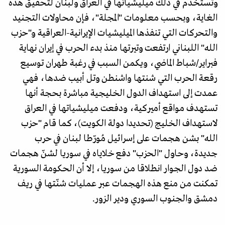
وتستخدم في ذلك ميليشياتها في العراق ولبنان لتحقيق هذه
الغاية، وبحسب معلومات "المجلة"، فإن محاولات التجنيد
والتحركات التي تنفذها الميليشيات الإيرانية-العراقية و"حزب
الله" اللبناني ارتفعت وتيرتها منذ بدء الحرب في إيران نهاية
فبراير/شباط الماضي، ويكمن السبب في رغبة طهران توسيع
رقعة الحرب التي شنتها واشنطن وتل أبيب ضدها، فهي
عمدت إلى استهداف الدول الخليجية مباشرة بحجة أنها
تستهدف مواقع أميركية، ودفعت ميليشياتها في العراق
لاستهداف الخليج (تحديدا دولة الكويت)، كما قام "حزب
الله" بشن هجمات على إسرائيل مُورّطا لبنان في حرب
جديدة، وحاول "الحزب" دفع خلاياه في سوريا لشنّ هجمات
ضد دول الجوار انطلاقا من سوريا، إلا أن الحكومة السورية
تمكنت من منع هذه الهجمات عبر عمليات شنّتها في ريف
دمشق والجنوب السوري ودير الزور.