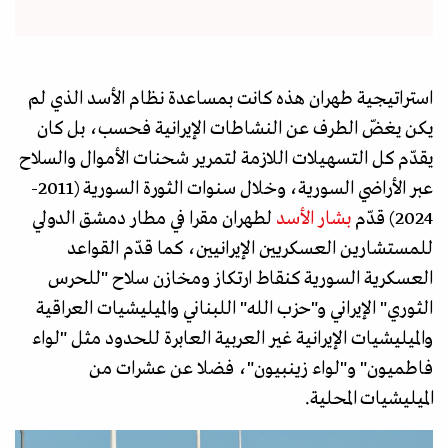
استراتيجية طهران هذه كانت بمساعدة نظام الأسد الذي لم
يكن يغضّ الطرف عن النشاطات الإيرانية فحسب، بل كان
يقدّم كل التسهيلات اللازمة لتمرير شحنات الأموال والسلاح
عبر الأراضي السورية، وخلال سنوات الثورة السورية (2011-
2024) قدّم
بشار الأسد
لطهران مقرا في مطار دمشق الدولي
للمستشارين العسكريين الإيرانيين، كما قدّم القواعد
العسكرية السورية كنقاط ارتكاز ومخازن سلاح "للحرس
الثوري" الإيراني و"حزب الله" اللبناني والميليشيات العراقية
والميليشيات الإيرانية غير العربية العابرة للحدود مثل "لواء
فاطميون" و"لواء زينبيون"، فضلا عن عشرات من
الميليشيات المحلية.