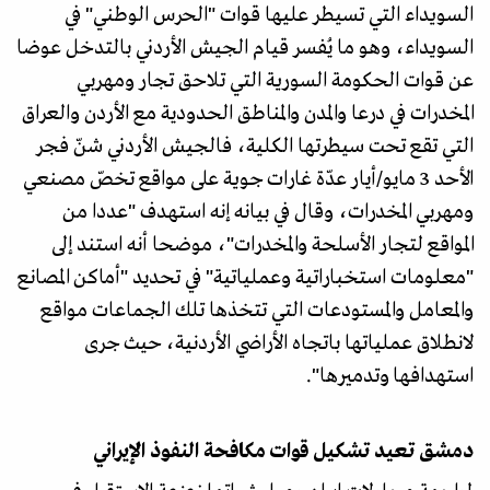
السويداء التي تسيطر عليها قوات "الحرس الوطني" في
السويداء، وهو ما يُفسر قيام الجيش الأردني بالتدخل عوضا
عن قوات الحكومة السورية التي تلاحق تجار ومهربي
المخدرات في درعا والمدن والمناطق الحدودية مع الأردن والعراق
التي تقع تحت سيطرتها الكلية، فالجيش الأردني شنّ فجر
الأحد 3 مايو/أيار عدّة غارات جوية على مواقع تخصّ مصنعي
ومهربي المخدرات، وقال في بيانه إنه استهدف "عددا من
المواقع لتجار الأسلحة والمخدرات"، موضحا أنه استند إلى
"معلومات استخباراتية وعملياتية" في تحديد "أماكن المصانع
والمعامل والمستودعات التي تتخذها تلك الجماعات مواقع
لانطلاق عملياتها باتجاه الأراضي الأردنية، حيث جرى
استهدافها وتدميرها".
دمشق تعيد تشكيل قوات مكافحة النفوذ الإيراني