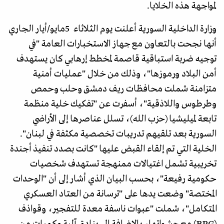
لمواجهة هذه الخلايا.
وزارة الداخلية السورية أعلنت يوم الثلاثاء 5مايو/أيار الجاري
أنها نجحت بالتعاون مع جهاز الاستخبارات العامة "في
توجيه ضربة استباقية قاصمة لمخطط إرهابي كان يستهدف
أمن البلاد ورموزها"، وذلك من خلال "عمليات أمنية
متزامنة شملت محافظات ريف دمشق وحلب وحمص
وطرطوس واللاذقية"، أسفرت عن "تفكيك خلية منظمة
تابعة لميليشيا (حزب الله)، تسلل عناصرها إلى الأراضي
السورية بعد تلقيهم تدريبات تخصصية مكثفة في لبنان".
الخلية التي تم إلقاء القبض عليها "كانت بصدد تنفيذ أجندة
تخريبية تشمل اغتيالات ممنهجة تستهدف شخصيات
حكومية رفيعة"، بحسب البيان الذي أشار إلى أن "الوحدات
المختصة" وضعت يدها على "ترسانة من العتاد العسكري
المتكامل"، شملت "عبوات ناسفة معدة للتفجير، وقواذف