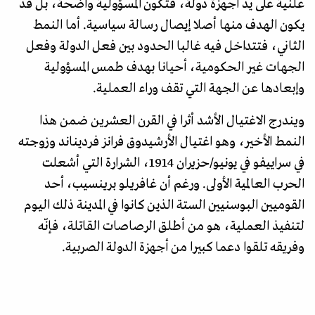
علنية على يد أجهزة دولة، فتكون المسؤولية واضحة، بل قد
يكون الهدف منها أصلا إيصال رسالة سياسية. أما النمط
الثاني، فتتداخل فيه غالبا الحدود بين فعل الدولة وفعل
الجهات غير الحكومية، أحيانا بهدف طمس المسؤولية
وإبعادها عن الجهة التي تقف وراء العملية.
ويندرج الاغتيال الأشد أثرا في القرن العشرين ضمن هذا
النمط الأخير، وهو اغتيال الأرشيدوق فرانز فرديناند وزوجته
في سراييفو في يونيو/حزيران 1914، الشرارة التي أشعلت
الحرب العالمية الأولى. ورغم أن غافريلو برينسيب، أحد
القوميين البوسنيين الستة الذين كانوا في المدينة ذلك اليوم
لتنفيذ العملية، هو من أطلق الرصاصات القاتلة، فإنّه
وفريقه تلقوا دعما كبيرا من أجهزة الدولة الصربية.