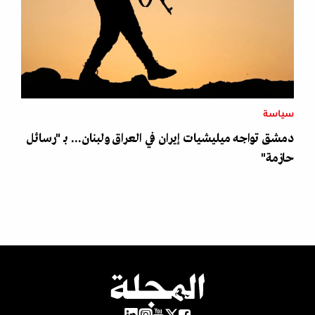
سياسة
دمشق تواجه ميليشيات إيران في العراق ولبنان... بـ "رسائل
حازمة"