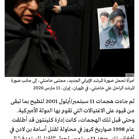
رويترز
امرأة تحمل صورة المرشد الإيراني الجديد، مجتبى خامنئي، إلى جانب صورة
المرشد الراحل علي خامنئي، في طهران، إيران، 11 مارس 2026
ثم جاءت هجمات 11 سبتمبر/أيلول 2001 لتطيح بما تبقى
من قيود على الاغتيالات التي تقوم بها الدولة الأميركية.
وحتى قبل تلك الهجمات، كانت إدارة كلينتون قد أطلقت
عام 1998 صواريخ كروز في محاولة لقتل أسامة بن لادن في
أفغانستان. وبعد 11 سبتمبر، تحول "القتل المستهدف" إلى