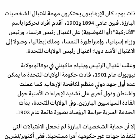
ذات يوم، كان الإرهابيون يحتكرون مهمة اغتيال الشخصيات
البارزة. فبين عامي 1894 و1901، أقدم أفراد تحركوا باسم
"الأناركية" (أو الفوضوية) على اغتيال رئيس فرنسا، ورئيس
وزراء إسبانيا، وإمبراطورة النمسا، وملك إيطاليا، وصولا إلى
الاغتيال الأشد دويا: اغتيال رئيس الولايات المتحدة.
وعقب اغتيال الرئيس ويليام ماكينلي في بوفالو بولاية
نيويورك عام 1901، قادت حكومة الولايات المتحدة ما يمكن
عده أول جهد دولي منظم لمكافحة الإرهاب. كما عملت
واشنطن ودول أخرى على تشديد الإجراءات الأمنية حول
القادة السياسيين البارزين. وفي الولايات المتحدة، بدأت
الخدمة السرية حراسة الرؤساء بصورة دائمة عام 1902.
إلا أن حماية الشخصيات البارزة لم تجعل الاغتيالات التي
تنفذها جهات غير حكومية أمرا مستحيلا. ففي أكتوبر/تشرين