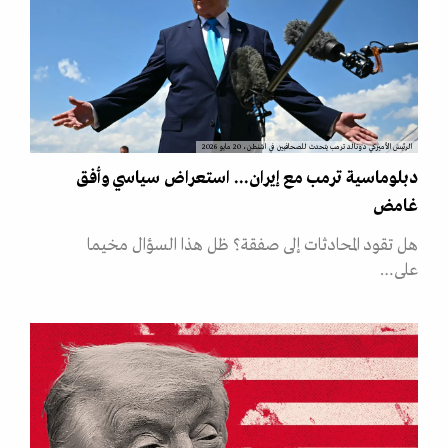
الرئيس الأميركي دونالد ترمب يتحدث للصحافيين في اشنطن، 20 مايو 2026
دبلوماسية ترمب مع إيران... استعراض سياسي وأفق
غامض
هل تقود المحادثات إلى صفقة؟ ظل هذا السؤال مخيما
على…