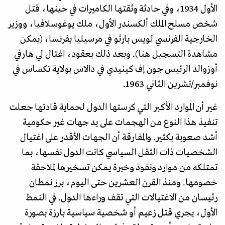
الأول 1934، وفي حادثة وثقتها الكاميرات في حينها، قتل
شخص مسلح الملك ألكسندر الأول، ملك يوغوسلافيا، ووزير
الخارجية الفرنسي لويس بارثو في مرسيليا بفرنسا، (يمكن
مشاهدة التسجيل هنا). وبعد ذلك بعقود، اغتال لي هارفي
أوزوالد الرئيس جون إف كينيدي في دالاس بولاية تكساس في
نوفمبر/تشرين الثاني 1963.
غير أن الموارد الأكبر التي كرستها الدول لحماية قادتها جعلت
تنفيذ هذا النوع من الهجمات على يد جهات غير حكومية
أشد صعوبة بكثير. والمفارقة أن الجهات الأقدر على اغتيال
الشخصيات ذات الثقل السياسي كانت الدول نفسها، بما
تمتلكه من موارد ونفوذ وخبرة يمكن تسخيرها لملاحقة
خصومها. ومنذ القرن العشرين حتى اليوم، برز نمطان
رئيسان من الاغتيالات التي تقف وراءها الدول. في النمط
الأول، يجري قتل زعيم أو شخصية سياسية بارزة بصورة