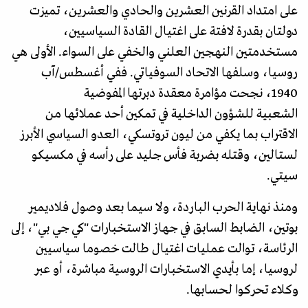
على امتداد القرنين العشرين والحادي والعشرين، تميزت
دولتان بقدرة لافتة على اغتيال القادة السياسيين،
مستخدمتين النهجين العلني والخفي على السواء. الأولى هي
روسيا، وسلفها الاتحاد السوفياتي. ففي أغسطس/آب
1940، نجحت مؤامرة معقدة دبرتها المفوضية
الشعبية للشؤون الداخلية في تمكين أحد عملائها من
الاقتراب بما يكفي من ليون تروتسكي، العدو السياسي الأبرز
لستالين، وقتله بضربة فأس جليد على رأسه في مكسيكو
سيتي.
ومنذ نهاية الحرب الباردة، ولا سيما بعد وصول فلاديمير
بوتين، الضابط السابق في جهاز الاستخبارات "كي جي بي"، إلى
الرئاسة، توالت عمليات اغتيال طالت خصوما سياسيين
لروسيا، إما بأيدي الاستخبارات الروسية مباشرة، أو عبر
وكلاء تحركوا لحسابها.