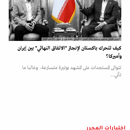
الرئيس الإيراني مسعود بزشكيان وقائد الجيش الباكستاني عاصم منير في طهران، 23 مايو 2026
كيف تتحرك باكستان لإنجاز "الاتفاق النهائي" بين إيران
وأميركا؟
تتوالى المستجدات على المشهد بوتيرة متسارعة، وغالبا ما
تأتي…
اختيارات المحرر