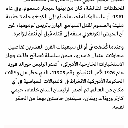
المخططات الطائشة، كان من بينها سيجار مسموم. وفي عام
1961، أرسلت الوكالة أحد علمائها إلى الكونغو حاملا حقيبة
مليئة بالسموم لقتل السياسي البارز باتريس لومومبا، غير
أن الجيش الكونغولي سبقه إلى قتله قبل أن تُنفذ المؤامرة.
وعندما كُشفت في أوائل سبعينات القرن العشرين تفاصيل
محاولات اغتيال كاسترو، ضمن سلسلة فضائح طالت جهاز
الاستخبارات الخارجية الأميركي، أصدر الرئيس جيرالد فورد
عام 1976 الأمر التنفيذي رقم 11905، الذي حظر على وكالات
الحكومة الأميركية الانخراط في الاغتيالات السياسية في أي
مكان من العالم. ثم أصدر الرئيسان اللذان خلفاه، جيمي
كارتر ورونالد ريغان، صيغتين خاصتين بهما من الحظر
نفسه.