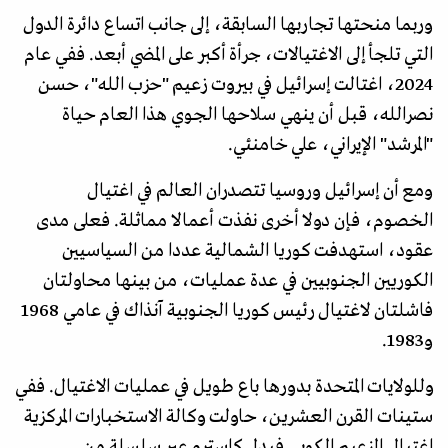
وربما منحتها تجاربها السابقة، إلى جانب اتساع دائرة الدول
التي تلجأ إلى الاغتيالات، جرأة أكبر على المضي أبعد. ففي عام
2024، اغتالت إسرائيل في بيروت زعيم "حزب الله"، حسن
نصرالله، قبل أن ينهي سلاحها الجوي هذا العام حياة
"المرشد" الإيراني، علي خامنئي.
ومع أن إسرائيل وروسيا تتصدران العالم في اغتيال
الخصوم، فإن دولا أخرى نفذت أعمالا مماثلة. فعلى مدى
عقود، استهدفت كوريا الشمالية عددا من السياسيين
الكوريين الجنوبيين في عدة عمليات، من بينها محاولتان
فاشلتان لاغتيال رئيس كوريا الجنوبية آنذاك في عامي 1968
و1983.
وللولايات المتحدة بدورها باع طويل في عمليات الاغتيال. ففي
ستينات القرن العشرين، حاولت وكالة الاستخبارات المركزية
اغتيال الزعيم الكوبي فيدل كاسترو عبر سلسلة من