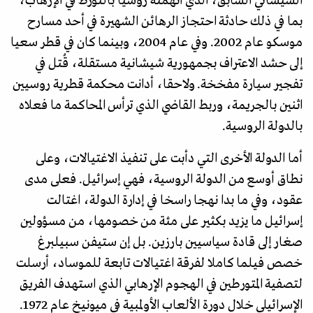
الشيشاني السابق، الذي اتهمته روسيا بالتورط في الإرهاب،
بما في ذلك حادثة احتجاز الرهائن الشهيرة في أحد مسارح
موسكو عام 2002. وفي عام 2004، وبينما كان في قطر سعيا
إلى حشد الاعتراف بجمهورية شيشانية مستقلة، قُتل في
تفجير سيارة مفخخة. ولاحقا، أدانت محكمة قطرية روسيين
اثنين بالجريمة، وربط القاضي الذي ترأس المحاكمة ما فعلاه
بالدولة الروسية.
أما الدولة الأخرى التي دأبت على تنفيذ الاغتيالات، وعلى
نطاق أوسع من الدولة الروسية، فهي إسرائيل. فعلى مدى
عقود، وفي ما بدا نهجا راسخا في إدارة الدولة، اغتالت
إسرائيل ما يزيد بكثير على مئة من خصومها، من مسؤولين
صغار إلى قادة سياسيين بارزين. بل إن ستيفن سبيلبرغ
خصص فيلما كاملا لفرقة اغتيالات تابعة للموساد، أرسلت
لتصفية المتورطين في الهجوم الإرهابي الذي استهدف الفريق
الإسرائيلي خلال دورة الألعاب الأولمبية في ميونيخ عام 1972.