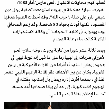
فعليا كبح محاولات الاغتيال. ففي مارس/آذار 1985،
انفجرت سيارة مفخخة في بيروت استهدفت تصفية رجل دين
شيعي بارز على صلة بـ"حزب الله". وقد أخطأت العبوة هدفها
المقصود، لكنها أودت بحياة 80 شخصا. وقد زعم الصحافي
بوب وودوارد في كتابه "الحجاب" أن وكالة الاستخبارات
المركزية كانت وراء رعاية الهجوم.
وبعد ثلاثة عشر شهرا من كارثة بيروت، وجّه سلاح الجو
الأميركي ضربات إلى ليبيا ردا على ما قيل إنه تورط ليبي في
هجوم إرهابي استهدف أفرادا من القوات الأميركية في برلين
الغربية. وكان من بين الأهداف مقر إقامة الزعيم الليبي معمر
القذافي، بعدما أقرت إدارة ريغان بأن إمكانية مقتله في
الهجوم كانت كبيرة، إلى حد أن بيانا صحافيا أُعد مسبقا
تحسبا لإعلان وفاة الزعيم الليبي.