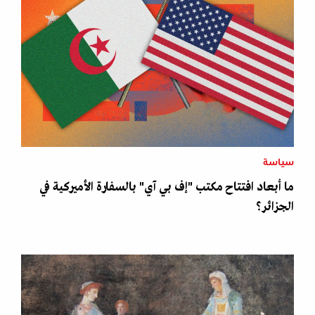
سياسة
ما أبعاد افتتاح مكتب "إف بي آي" بالسفارة الأميركية في
الجزائر؟