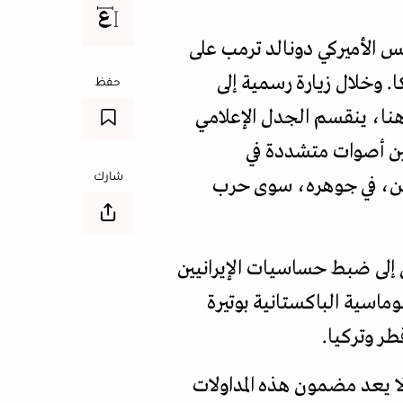
يس الأميركي دونالد ترمب على
. وخلال زيارة رسمية إلى
حفظ
 هنا، ينقسم الجدل الإعلامي
بين أصوات متشددة في
شارك
كن، في جوهره، سوى حرب
إلى ضبط حساسيات الإيرانيين
ماسية الباكستانية بوتيرة
ر وتركيا.
 يعد مضمون هذه المداولات