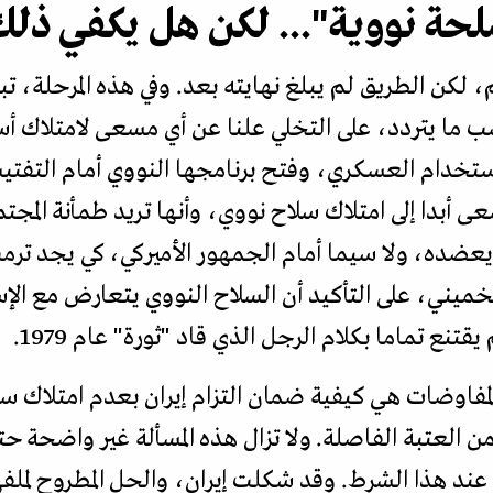
سلحة نووية"... لكن هل يكفي ذل
لكن الطريق لم يبلغ نهايته بعد. وفي هذه المرحلة، تب
ب ما يتردد، على التخلي علنا عن أي مسعى لامتلاك أس
خدام العسكري، وفتح برنامجها النووي أمام التفتيش ا
أبدا إلى امتلاك سلاح نووي، وأنها تريد طمأنة المجتمع
ا يعضده، ولا سيما أمام الجمهور الأميركي، كي يجد ترم
خميني، على التأكيد أن السلاح النووي يتعارض مع الإ
قتنع تماما بكلام الرجل الذي قاد "ثورة" عام 1979.
لمفاوضات هي كيفية ضمان التزام إيران بعدم امتلاك 
 العتبة الفاصلة. ولا تزال هذه المسألة غير واضحة حتى
ن عند هذا الشرط. وقد شكلت إيران، والحل المطروح لملف