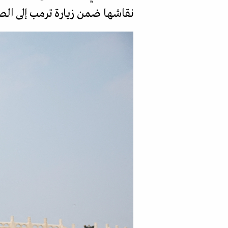
نقاشها ضمن زيارة ترمب إلى الص