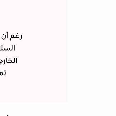
رغم أن 
السلا
الخارج
تما