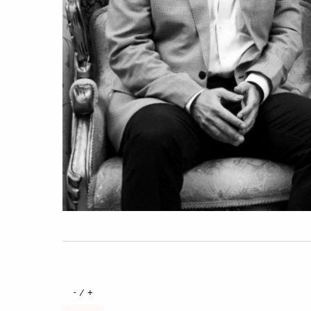
+ / -