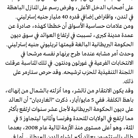
على أصحاب الدخل الأعلى، وفرض رسم على المنازل الباهظة
في لندن، واقتراض إضافي قدره 40 مليار جنيه إسترليني.
ومن علامات حساسية الأسواق أن خططا كهذه، صادرة عن
عمدة مدينة كبرى، تسببت في ارتفاع العوائد في سوق ديون
الحكومة البريطانية البالغة قيمتها تريليوني جنيه إسترليني.
وحدث أمر مشابه عندما طرح برنهام نفسه مرشحا في
الانتخابات الفرعية في غورتون ودنتون. في تلك المناسبة عرقلت
اللجنة التنفيذية للحزب ترشيحه. وقد حرص ستارمر على
ذلك.
وقد يكون الانتقام من تاتشر، وما أنزلته بالشمال من إنهاك،
باهظ الكلفة. ففي 5 مايو/أيار، ذكرت "الغارديان" أن العائد
على ديون الحكومة البريطانية لأجل عشر سنوات ارتفع بأكثر
مما ارتفع في الولايات المتحدة وفرنسا وألمانيا ليتجاوز 5 في
المئة، وهو أعلى مستوى منذ الأزمة المالية عام 2008، بعدما
طالب المستثمرون بعائد أكبر لشراء الدين البريطاني. أما في