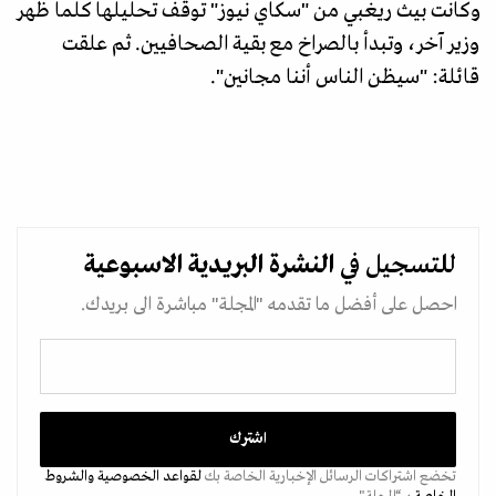
وكانت بيث ريغبي من "سكاي نيوز" توقف تحليلها كلما ظهر
وزير آخر، وتبدأ بالصراخ مع بقية الصحافيين. ثم علقت
قائلة: "سيظن الناس أننا مجانين".
للتسجيل في
النشرة البريدية
الاسبوعية
احصل على أفضل ما تقدمه "المجلة" مباشرة الى بريدك.
تخضع اشتراكات الرسائل الإخبارية الخاصة بك
لقواعد الخصوصية
والشروط