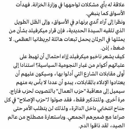
علاقة له بأي مشكلات تواجهها في وزارة الخزانة. فهدأت
الأسواق كما ينبغي.
ونظرا إلى آراء آندي برنهام في الأسواق، وإلى الظل الطويل
الذي تلقيه السيدة الحديدية، فإن قرار ميكرفيلد بشأن من
يمثلها في البرلمان يحمل تبعات هائلة لبريطانيا العظمى. لا
ضغط، إذن.
كيف يشعر ناخبو ميكرفيلد إزاء احتمال أن تهبط على
عتباتهم أكوام من غبار النجومية السياسية؟ استنادا إلى
أولى مقابلات الشارع التي أدلوا بها، وسيكون عليهم أن
يعتادوا الإدلاء بالمقابلات، يبدو أن عددا لا بأس به منهم
سيميل إلى معاقبة "حزب العمال" بالتصويت لحزب فاراج.
مرة أخرى. وللتذكير فقط، فقد صوتوا لـ"حزب الإصلاح" في كل
جناح انتخابي داخل الدائرة، ولذلك لن يتطلب الأمر حتى
صراعا مع ضميرهم الجمعي. وباستعارة مصطلح من عالم
الصيد، لقد ذاقوا الدم.