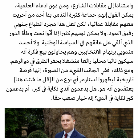
واستنادا إلى مقابلات الشارع، ومن دون ادعاء العلمية،
يمكن القول إنهم جماعة كثيرة التذمر. بدا أحد من أجريت
معهم مقابلة عدائيا، لكن لعل هذا مجرد انطباع جنوبي
رقيق العود. ولا يمكن لومهم كثيرا إذا أنّوا تحت وطأة الدور
الذي ألقي على عاتقهم في السياسة الوطنية. ولا أحسد
مندوبي برنهام الانتخابيين وهم يحاولون بيع فكرة أنه
سيكون نائبا محليا رائعا منشغلا بحفر الطرق في دوائرهم.
ومع ذلك، ففي الجانب المضيء من الصورة، إنها فرصة
تاريخية ليظهروا لستارمر أي نوع من الـ[قل ما شئت هنا]
يعتقدون أنه هو. هل يدعمون آندي نكاية في كير، أم يدعمون
كير نكاية في آندي؟ إنه خيار صعب حقا.