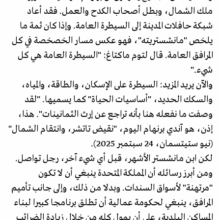
ملك الشمال، وبطل أصحاب الكدح والعمل. فقد أعاد
شبكة حافلات المدينة إلى السيطرة العامة. وإذا كان ثمة ما
يلخص "مانشستريته"، فهو عكس مسار الخصخصة في كل
المرافق العامة. قال لتوم ماكتاغ: "السيطرة العامة هي كل
شيء."
والآن يريد المزيد: السيطرة على الإسكان، والطاقة، والمياه،
والسكك الحديد، "أساسيات الحياة" كما يسميها. "لقد
وصفت ما نفعله هنا بأنه تراجع عن إرث الثمانينات". هذا،
إذن، هو آندي برنهام اليوم، "نقيض تاتشر، وانتقام الشمال"
(نيو ستيتسمان، 24 سبتمبر 2025).
لكن ابن مانشستر الأشهر، قبل أي شيء آخر، رجل تواصل.
ومن أبرز رسائله أن المملكة المتحدة ينبغي أن لا تكون
"مرتهنة" لأسواق السندات. وبدلا من ذلك، وإلى جانب تأميم
المرافق، ينبغي لحكومة عمالية أن تطلق برنامجا كبيرا لبناء
المساكن البلدية، على أن يمول كله من خلال زيادة الضرائب