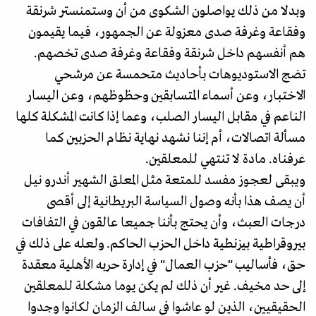
وبدلا من ذلك يواصلون الشكوى من أن وستمنستر شرنقة
وفقاعة وغرفة صدى معزولة عن الجمهور، فيما يقيمون
هم أنفسهم داخل شرنقة وفقاعة وغرفة صدى تخصهم.
تضج الاستوديوهات بأحاديث متحمسة عن مرشحي
الاختبار، وعن أسماء المتسابقين وحظوظهم، وعن اليسار
الناعم في مقابل اليسار الصلب، وعما إذا كانت المشكلة كلها
مسألة اتصالات، أم إننا نشهد نهاية نظام الحزبين كما
عرفناه. مادة لا تنتهي للمعلقين.
ويبقى لعجوز مفسد للمتعة مثل المعلق الشهير أندرو نيل
أن يصف هذا بأنه وصول السياسة البريطانية إلى أقصى
درجات العبث، وأن يحتج بأننا جميعا عالقون في التفافات
بيروقراطية بيزنطية داخل الحزب الحاكم. ولعله على ذلك في
حق، فأساليب "حزب العمال" في إدارة حربه الأهلية معقدة
إلى حد مخيف. غير أن ذلك لم يكن يوما مشكلة للمعلقين
الحقيقيين، الذين لو عاشوا في سالف الزمان لكانوا وجدوا