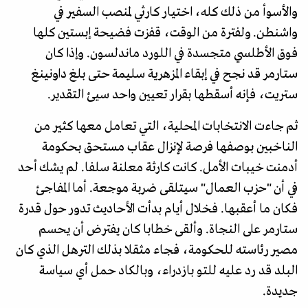
والأسوأ من ذلك كله، اختيار كارثي لمنصب السفير في
واشنطن. ولفترة من الوقت، قفزت فضيحة إبستين كلها
فوق الأطلسي متجسدة في اللورد ماندلسون. وإذا كان
ستارمر قد نجح في إبقاء المزهرية سليمة حتى بلغ داونينغ
ستريت، فإنه أسقطها بقرار تعيين واحد سيئ التقدير.
ثم جاءت الانتخابات المحلية، التي تعامل معها كثير من
الناخبين بوصفها فرصة لإنزال عقاب مستحق بحكومة
أدمنت خيبات الأمل. كانت كارثة معلنة سلفا. لم يشك أحد
في أن "حزب العمال" سيتلقى ضربة موجعة. أما المفاجئ
فكان ما أعقبها. فخلال أيام بدأت الأحاديث تدور حول قدرة
ستارمر على النجاة. وألقى خطابا كان يفترض أن يحسم
مصير رئاسته للحكومة، فجاء مثقلا بذلك الترهل الذي كان
البلد قد رد عليه للتو بازدراء، وبالكاد حمل أي سياسة
جديدة.