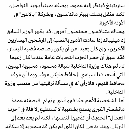
ستريتينغ فينظر إليه عموما بوصفه يمينياً يجيد التواصل،
لكنه مثقل بصلته ببيتر ماندلسون، وبشركة "بالانتير" في
الآونة الأخيرة.
وهناك متنافسون محتملون آخرون. قد يظهر الوزير السابق
إد ميليباند إذا ساءت الأمور بالنسبة إلى المرشحين اليساريين
الآخرين، وإن كان بعيدا عن أن يكون رصاصة فضية لليسار،
فقد سبق أن خسر الحزب انتخابات عامة عندما كان زعيما
له. ثم هناك وزيرة الداخلية شبانة محمود، محبوبة اليمين،
التي أسعدت السياسي المحافظ مايكل غوف. وبما أن غوف
محافظ قديم، فلا رأي له في مسألة ترقيتها من منصب وزيرة
الداخلية.
أما الشخصية الأهم حقا فهو آندي برنهام. فبصفته عمدة
مانشستر الكبرى يتمتع بشعبية لا تستطيع إلا قلة في "حزب
العمال" الحديث أن تدّعيها لنفسها، لكنه لم يعد بعد إلى
البرلمان. وهنا يدخل المكان الذي لم يكن قد سمع به إلا سكانه.