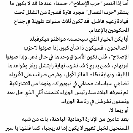
أما إذا انتصر "حزب الإصلاح"، حسنا، عندها قد لا يكون ما
ينتظر "حزب العمال" مجرد فترة قصيرة من الشلل تحت
قيادة زعيم فاشل. قد تكون ثلاث سنوات طويلة في جناح
المحكومين بالإعدام.
أيا يكن الخيار الذي سيحسمه مواطنو ميكرفيلد
الصالحون، فسيكون ذا شأن كبير. إذا صوتوا لـ"حزب
الإصلاح"، فلن تكون الأسواق وحدها في حال ذعر. وإذا صوتوا
لبرنهام، فمن يدري؟ قد نشهد نهاية رايتشل ريفز وقواعدها
المالية، ونهاية نظام الفائز الأول، وفرض ضرائب على الأثرياء
تضاهي سياسات ممداني في نيويورك، ونوعا من الاشتراكية
لم تعرفه البلاد منذ رئيس الوزراء كلمنت آتلي الذي حل بعد
ونستون تشرشل في رئاسة الوزراء.
أو ربما لا.
بعد عامين من الإدارة الرمادية الباهتة، بات من شبه
المستحيل تخيل تغيير لا يكون إما تدريجيا، كما قلتها يا سير