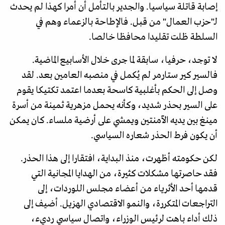
إصابة قاتلة سياسيا. والجدير بالتأمل أن أمرا كهذا لم يحدث
لـ"حزب العمال" من قبل. فالإطاحة بالزعماء وهم في
السلطة ظلت تقليدا محافظا خالصا.
لا توجد، حرفيا، سابقة لما جرى خلال الأسابيع الماضية.
فالسير كير ستارمر لم يُكمل في منصبه العامين بعد. لقد
وصل إلى الحكم بأغلبية كاسحة بعدما اعتمد تكتيكا يقوم
على السير بحذر شديد، وكأنه يحمل مزهرية ثمينة من أسرة
مينغ بين يديه الآمنتين ويمشي على أرضية ملساء. كان يمكن
أن يكون فرط الحذر شعاره السياسي.
لكن حكومته أظهرت، منذ البداية، افتقارا إلى هذا الحذر.
فقد حاصرتها مشكلات كثيرة، من الهدايا المجانية التي
قدمها أحد الأثرياء من أعضاء مجلس اللوردات، إلى
التراجعات المتكررة، والنمو الاقتصادي الهزيل. أضيف إلى
ذلك أداء باهت لرئيس الوزراء، واتصال سياسي رديء،