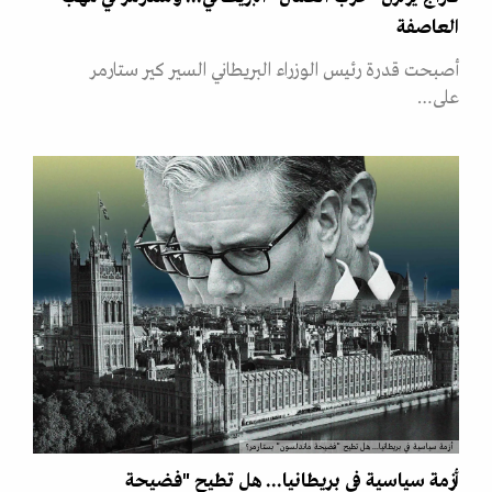
العاصفة
أصبحت قدرة رئيس الوزراء البريطاني السير كير ستارمر
على…
أزمة سياسية في بريطانيا... هل تطيح "فضيحة ماندلسون" بستارمر؟
أزمة سياسية في بريطانيا... هل تطيح "فضيحة