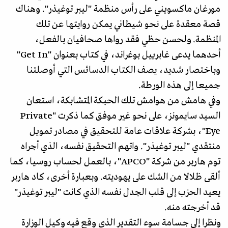
مورغان ماكسويني على رأس منظمة "ليبر توغيذر". وهناك
قصة معقدة على نحو شيطاني يمكن روايتها عن تلك
المنظمة. ولحسن حظي فقد رواها صحافيان بالفعل،
أحدهما يدعى غابرييل بوغراند، في كتاب بعنوان "Get In"
وباختصار شديد، يصف الكتاب الدسائس التي أوصلتنا
جميعا إلى هذه الورطة.
وفي هامش من هوامش تلك الحبكة المتشابكة، استعان
السيد سايمونز، على نحو غير موفق كما ذكرت "Private
Eye"، بشركة علاقات عامة للتحقيق في مصادر تمويل
منتقدي "ليبر توغيذر". واتهم التحقيق نفسه، الذي أجراه
توم هاربر من شركة "APCO"، بالعمل لحساب روسيا، كما
ألقى ظلالا من الشك على يهوديته. وبعبارة أخرى، كاد هاربر
يعيد الحزب إلى قلب الجدل نفسه الذي كانت "ليبر توغيذر"
قد أخرجته منه.
ونظرا إلى جسامة سوء التقدير الذي وقع فيه وكيل الوزارة