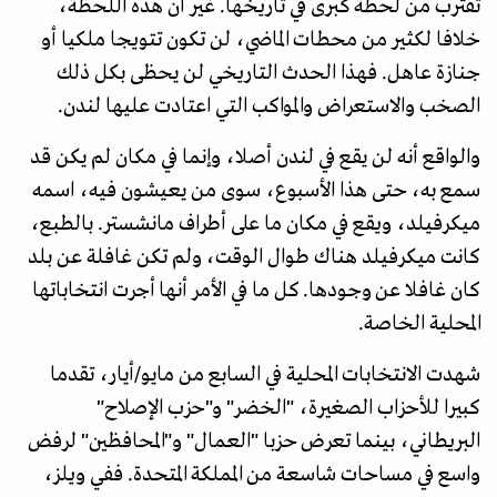
تقترب من لحظة كبرى في تاريخها. غير أن هذه اللحظة،
خلافا لكثير من محطات الماضي، لن تكون تتويجا ملكيا أو
جنازة عاهل. فهذا الحدث التاريخي لن يحظى بكل ذلك
الصخب والاستعراض والمواكب التي اعتادت عليها لندن.
والواقع أنه لن يقع في لندن أصلا، وإنما في مكان لم يكن قد
سمع به، حتى هذا الأسبوع، سوى من يعيشون فيه، اسمه
ميكرفيلد، ويقع في مكان ما على أطراف مانشستر. بالطبع،
كانت ميكرفيلد هناك طوال الوقت، ولم تكن غافلة عن بلد
كان غافلا عن وجودها. كل ما في الأمر أنها أجرت انتخاباتها
المحلية الخاصة.
شهدت الانتخابات المحلية في السابع من مايو/أيار، تقدما
كبيرا للأحزاب الصغيرة، "الخضر" و"حزب الإصلاح"
البريطاني، بينما تعرض حزبا "العمال" و"المحافظين" لرفض
واسع في مساحات شاسعة من المملكة المتحدة. ففي ويلز،