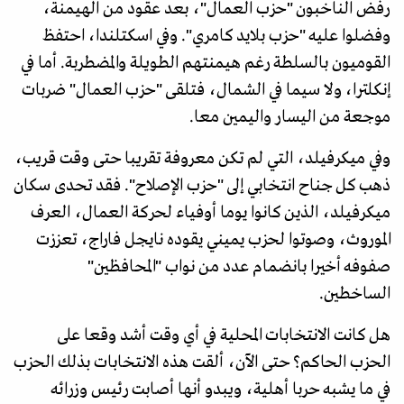
رفض الناخبون "حزب العمال"، بعد عقود من الهيمنة،
وفضلوا عليه "حزب بلايد كامري". وفي اسكتلندا، احتفظ
القوميون بالسلطة رغم هيمنتهم الطويلة والمضطربة. أما في
إنكلترا، ولا سيما في الشمال، فتلقى "حزب العمال" ضربات
موجعة من اليسار واليمين معا.
وفي ميكرفيلد، التي لم تكن معروفة تقريبا حتى وقت قريب،
ذهب كل جناح انتخابي إلى "حزب الإصلاح". فقد تحدى سكان
ميكرفيلد، الذين كانوا يوما أوفياء لحركة العمال، العرف
الموروث، وصوتوا لحزب يميني يقوده نايجل فاراج، تعززت
صفوفه أخيرا بانضمام عدد من نواب "المحافظين"
الساخطين.
هل كانت الانتخابات المحلية في أي وقت أشد وقعا على
الحزب الحاكم؟ حتى الآن، ألقت هذه الانتخابات بذلك الحزب
في ما يشبه حربا أهلية، ويبدو أنها أصابت رئيس وزرائه