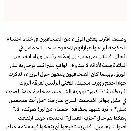
وعندما اقترب بعض الوزراء من الصحافيين في ختام اجتماع
الحكومة ليرددوا عباراتهم المحفوظة، خبا الحماس في
الحال. فلنكن صريحين، إن إسقاط رئيس وزراء اتخذ من
البلادة سمة لأدائه لا يبدو في الواقع مثيرا كما يوحي به على
الورق. وبينما كان الصحافيون يلتفون حول الوزراء، تذكرت
حوارا جمع روبرت سميث، المغني الرئيس لفرقة الروك
البريطانية "ذا كيور" بوجهه الشاحب، بمحاورة حادة الصوت
في حفل جوائز. اقتحمت المسرح صارخة: "هل أنت متحمس
مثلي؟"، فرد عليها بجفاف: "حسنا، من نبرة صوتك، لا."
وهكذا هو حال "حزب العمال" الحديث، مهما ارتفعت
أصوات المعلقين، فلن يستطيعوا أن ينفخوا فيه علامة حياة.