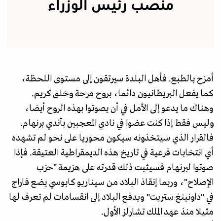
منصب رئيس الوزراء
أمزح بالطبع. فأهل البلدة سيرتقون إلى مستوى اللحظة،
كما يفعل البريطانيون دائما، بروح مرحة وخلق كريم.
وهناك ما يدعو إلى الأمل في أن يصوتوا بهذه الروح أيضا،
وليس فقط إذا كنت عضوا في نادي المعجبين بآندي برنهام.
فالقرار الذي سيتخذونه سيكون محوريا على نحو لم تشهده
أي انتخابات فرعية في تاريخ هذه الديمقراطية العتيقة. فإذا
صوتوا لبرنهام فسيثبت ذلك قدرته على هزيمة "حزب
الإصلاح"، وربما إنقاذ البلاد من سيناريو كابوسي يضع فاراج
في "داونينغ ستريت" ويدفع البلاد إلى انقسامات لم تعرف لها
مثيلا منذ عهد الملك تشارلز الأول.