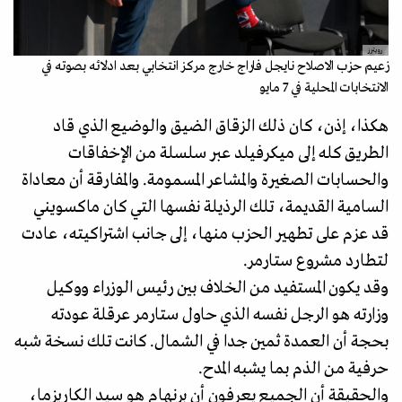
رويترز
زعيم حزب الاصلاح نايجل فاراج خارج مركز انتخابي بعد ادلائه بصوته في
الانتخابات المحلية في 7 مايو
هكذا، إذن، كان ذلك الزقاق الضيق والوضيع الذي قاد
الطريق كله إلى ميكرفيلد عبر سلسلة من الإخفاقات
والحسابات الصغيرة والمشاعر المسمومة. والمفارقة أن معاداة
السامية القديمة، تلك الرذيلة نفسها التي كان ماكسويني
قد عزم على تطهير الحزب منها، إلى جانب اشتراكيته، عادت
لتطارد مشروع ستارمر.
وقد يكون المستفيد من الخلاف بين رئيس الوزراء ووكيل
وزارته هو الرجل نفسه الذي حاول ستارمر عرقلة عودته
بحجة أن العمدة ثمين جدا في الشمال. كانت تلك نسخة شبه
حرفية من الذم بما يشبه المدح.
والحقيقة أن الجميع يعرفون أن برنهام هو سيد الكاريزما،