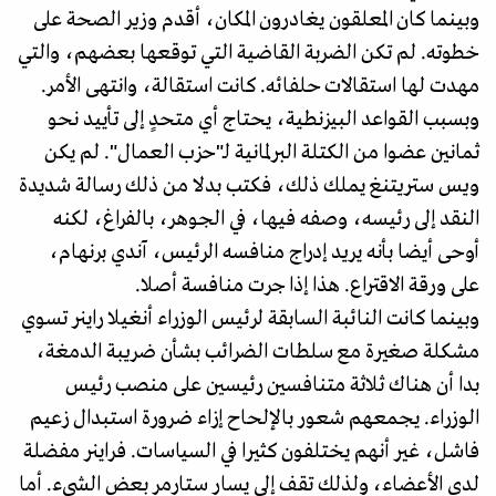
وبينما كان المعلقون يغادرون المكان، أقدم وزير الصحة على
خطوته. لم تكن الضربة القاضية التي توقعها بعضهم، والتي
مهدت لها استقالات حلفائه. كانت استقالة، وانتهى الأمر.
وبسبب القواعد البيزنطية، يحتاج أي متحدٍ إلى تأييد نحو
ثمانين عضوا من الكتلة البرلمانية لـ"حزب العمال". لم يكن
ويس ستريتنغ يملك ذلك، فكتب بدلا من ذلك رسالة شديدة
النقد إلى رئيسه، وصفه فيها، في الجوهر، بالفراغ، لكنه
أوحى أيضا بأنه يريد إدراج منافسه الرئيس، آندي برنهام،
على ورقة الاقتراع. هذا إذا جرت منافسة أصلا.
وبينما كانت النائبة السابقة لرئيس الوزراء أنغيلا راينر تسوي
مشكلة صغيرة مع سلطات الضرائب بشأن ضريبة الدمغة،
بدا أن هناك ثلاثة متنافسين رئيسين على منصب رئيس
الوزراء. يجمعهم شعور بالإلحاح إزاء ضرورة استبدال زعيم
فاشل، غير أنهم يختلفون كثيرا في السياسات. فـراينر مفضلة
لدى الأعضاء، ولذلك تقف إلى يسار ستارمر بعض الشيء. أما