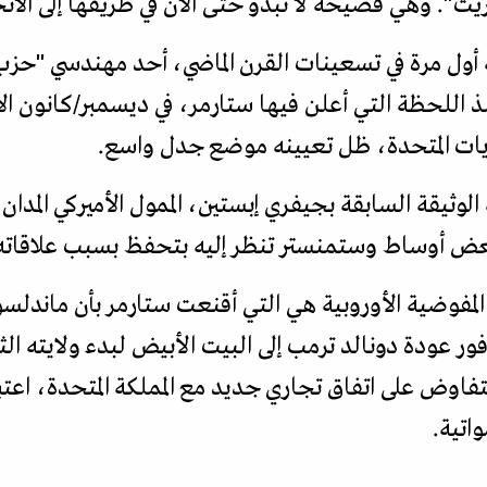
ريت". وهي فضيحة لا تبدو حتى الآن في طريقها إلى الان
 أول مرة في تسعينات القرن الماضي، أحد مهندسي "حز
لايات المتحدة، ظل تعيينه موضع جدل واسع.
لوثيقة السابقة بجيفري إبستين، الممول الأميركي المدا
عض أوساط وستمنستر تنظر إليه بتحفظ بسبب علاقاته 
ى المفوضية الأوروبية هي التي أقنعت ستارمر بأن ما
ور عودة دونالد ترمب إلى البيت الأبيض لبدء ولايته ال
لتفاوض على اتفاق تجاري جديد مع المملكة المتحدة، ا
اتية.