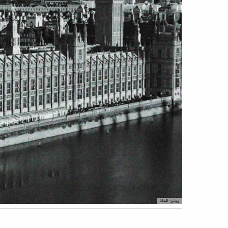
رويترز- المجلة