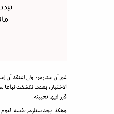
تبدد
مان
غير أن ستارمر، وإن اعتقد أن إس
الاختيار، بعدما تكشفت تباعا س
قرر فيها تعيينه.
وهكذا يجد ستارمر نفسه اليوم في