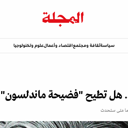
سياسة
ثقافة ومجتمع
اقتصاد وأعمال
علوم وتكنولوجيا
... هل تطيح "فضيحة ماندلسون" 
إنما متى ستحدث