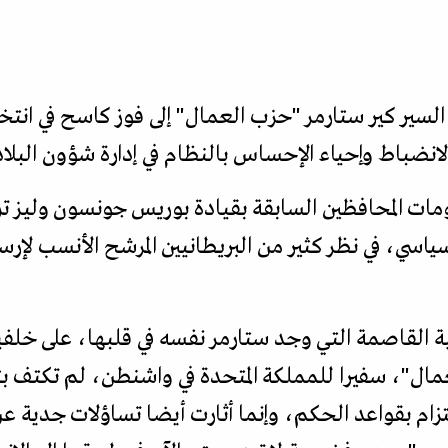
انضباط وإحياء الإحساس بالنظام في إدارة شؤون البلاد
ت المحافظين السابقة بقيادة بوريس جونسون وليز ترا
سياسي، في نظر كثير من البريطانيين المرشح الأنسب لإر
القاصمة التي وجد ستارمر نفسه في قلبها، على خلفية 
مال"، سفيرا للمملكة المتحدة في واشنطن، لم تكتف ب
تزام بقواعد الحكم، وإنما أثارت أيضا تساؤلات جدية عن