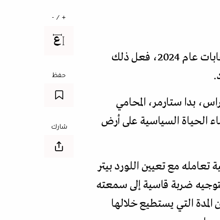
+ / -
حين قاد رئيس الوزراء البريطاني السير كير ستارمر "حزب العمال" إلى فوز كاسح في انتخابات عام 2024، فعل ذلك
.
حفظ
س، بدا ستارمر، المحامي
ساء الحياة السياسية على أرض
شارك
تعامله مع تعيين اللورد بيتر
توجيه ضربة قاسية إلى سمعته
 المدة التي يستطيع خلالها