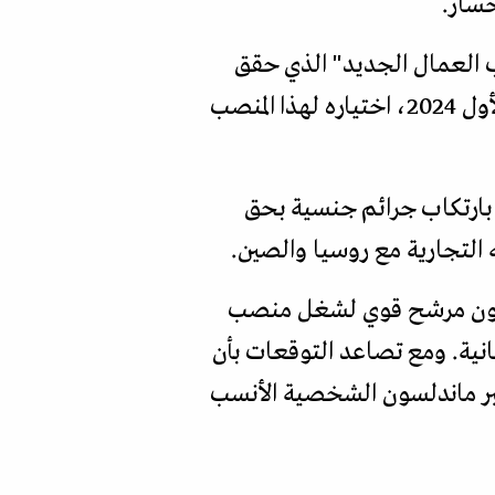
حسار.
ب العمال الجديد" الذي حقق
نجاحا لافتا بقيادة توني بلير. ومنذ اللحظة التي أعلن فيها ستارمر، في ديسمبر/كانون الأول 2024، اختياره لهذا المنصب
ن بارتكاب جرائم جنسية بحق
التجارية مع روسيا والصين.
ندلسون مرشح قوي لشغل منصب
ثانية. ومع تصاعد التوقعات بأن
عتبر ماندلسون الشخصية الأنسب