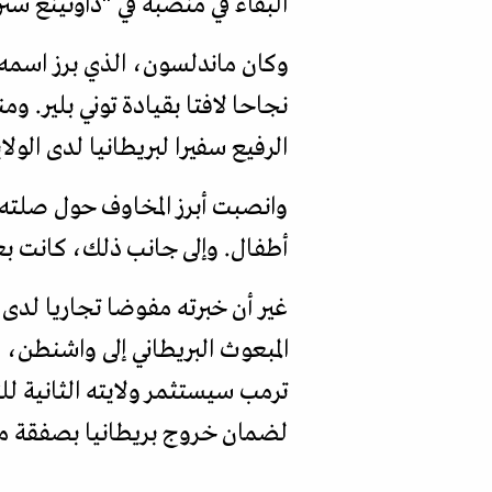
البقاء في منصبه في "داونينغ ست
وكان ماندلسون، الذي برز اسمه
الرفيع سفيرا لبريطانيا لدى الو
وانصبت أبرز المخاوف حول صلته ا
أطفال. وإلى جانب ذلك، كانت ب
غير أن خبرته مفوضا تجاريا لد
المبعوث البريطاني إلى واشنطن، ف
ترمب سيستثمر ولايته الثانية ل
لضمان خروج بريطانيا بصفقة مو