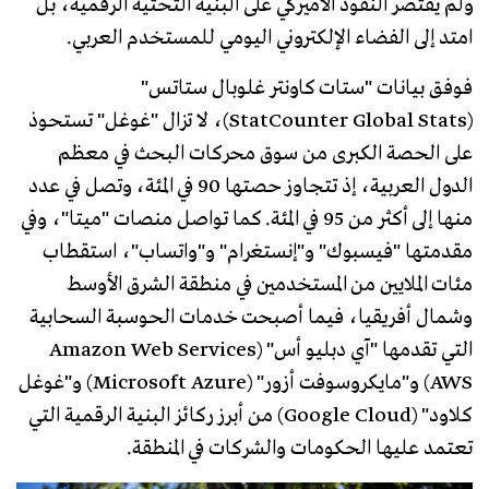
ولم يقتصر النفوذ الأميركي على البنية التحتية الرقمية، بل
امتد إلى الفضاء الإلكتروني اليومي للمستخدم العربي.
فوفق بيانات "ستات كاونتر غلوبال ستاتس"
(StatCounter Global Stats)، لا تزال "غوغل" تستحوذ
على الحصة الكبرى من سوق محركات البحث في معظم
الدول العربية، إذ تتجاوز حصتها 90 في المئة، وتصل في عدد
منها إلى أكثر من 95 في المئة. كما تواصل منصات "ميتا"، وفي
مقدمتها "فيسبوك" و"إنستغرام" و"واتساب"، استقطاب
مئات الملايين من المستخدمين في منطقة الشرق الأوسط
وشمال أفريقيا، فيما أصبحت خدمات الحوسبة السحابية
التي تقدمها "آي دبليو أس" (Amazon Web Services
AWS) و"مايكروسوفت أزور" (Microsoft Azure) و"غوغل
كلاود" (Google Cloud) من أبرز ركائز البنية الرقمية التي
تعتمد عليها الحكومات والشركات في المنطقة.