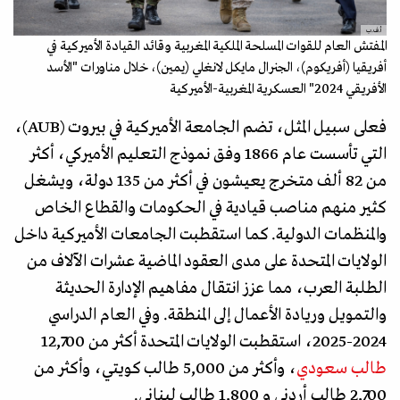
أ.ف.ب
المفتش العام للقوات المسلحة الملكية المغربية وقائد القيادة الأميركية في
أفريقيا (أفريكوم)، الجنرال مايكل لانغلي (يمين)، خلال مناورات "الأسد
الأفريقي 2024" العسكرية المغربية-الأميركية
فعلى سبيل المثل، تضم الجامعة الأميركية في بيروت (AUB)،
التي تأسست عام 1866 وفق نموذج التعليم الأميركي، أكثر
من 82 ألف متخرج يعيشون في أكثر من 135 دولة، ويشغل
كثير منهم مناصب قيادية في الحكومات والقطاع الخاص
والمنظمات الدولية. كما استقطبت الجامعات الأميركية داخل
الولايات المتحدة على مدى العقود الماضية عشرات الآلاف من
الطلبة العرب، مما عزز انتقال مفاهيم الإدارة الحديثة
والتمويل وريادة الأعمال إلى المنطقة. وفي العام الدراسي
2024-2025، استقطبت الولايات المتحدة أكثر من 12,700
طالب سعودي
، وأكثر من 5,000 طالب كويتي، وأكثر من
2,700 طالب أردني و 1,800 طالب لبناني.