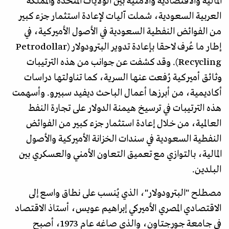
المالية والاقتصادية والأمنية بين الولايات المتحدة والمملكة
العربية السعودية، شملت آليات لإعادة استثمار جزء كبير
من الفوائض النفطية السعودية في الأصول الأميركية، في
إطار ما عُرف لاحقا بإعادة تدوير البترودولار (Petrodollar
Recycling). وقد كشفت عن جوانب من هذه الترتيبات
وثائق أميركية رُفعت عنها السرية، كما تناولتها دراسات
أكاديمية، من أبرزها أعمال الباحث ديفيد سبيرو. وأسهمت
هذه الترتيبات في ترسيخ هيمنة الدولار على تجارة النفط
العالمية، من خلال إعادة استثمار جزء كبير من الفوائض
النفطية السعودية في سندات الخزانة الأميركية والأصول
المالية، بالتوازي مع تعميق التعاون الأمني والعسكري بين
البلدين.
مصطلح "البترودولار"، الذي يُنسب على نطاق واسع إلى
الاقتصادي المصري الأميركي إبراهيم عويس، أستاذ الاقتصاد
في جامعة جورجتاون، والذي صاغه عام 1973، أصبح