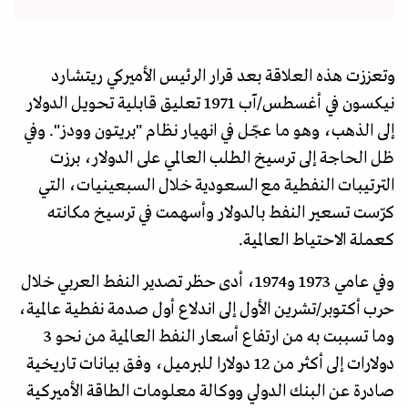
وتعززت هذه العلاقة بعد قرار الرئيس الأميركي ريتشارد
نيكسون في أغسطس/آب 1971 تعليق قابلية تحويل الدولار
إلى الذهب، وهو ما عجّل في انهيار نظام "بريتون وودز". وفي
ظل الحاجة إلى ترسيخ الطلب العالمي على الدولار، برزت
الترتيبات النفطية مع السعودية خلال السبعينيات، التي
كرّست تسعير النفط بالدولار وأسهمت في ترسيخ مكانته
كعملة الاحتياط العالمية.
وفي عامي 1973 و1974، أدى حظر تصدير النفط العربي خلال
حرب أكتوبر/تشرين الأول إلى اندلاع أول صدمة نفطية عالمية،
وما تسببت به من ارتفاع أسعار النفط العالمية من نحو 3
دولارات إلى أكثر من 12 دولارا للبرميل، وفق بيانات تاريخية
صادرة عن البنك الدولي ووكالة معلومات الطاقة الأميركية