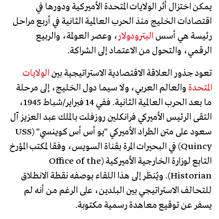
يمكن اختزال أثر الولايات المتحدة الأميركية ودورها في
اقتصادات الخليج منذ الحرب العالمية الثانية في أربع مراحل
رئيسة هي أسس
البترودولار
، وعصر العولمة، والربيع
الرقمي، والتحول من الاعتماد إلى الشراكة.
تعود جذور العلاقة الاقتصادية الاستراتيجية بين
الولايات
المتحدة
والعالم العربي، ولا سيما دول الخليج، إلى مرحلة
ما بعد الحرب العالمية الثانية. ففي 14 فبراير/شباط 1945،
التقى الرئيس الأميركي فرانكلين روزفلت بالملك عبد العزيز آل
سعود على متن الطراد الأميركي "يو أس أس كوينسي" (USS
Quincy) في البحيرات المرة بقناة السويس، وفقا لمكتب المؤرخ
التابع لوزارة الخارجية الأميركية (Office of the
Historian). ويُنظر إلى هذا اللقاء بوصفه نقطة الانطلاق
للتحالف الاستراتيجي بين البلدين، على الرغم من أنه لم
يسفر عن توقيع معاهدة رسمية مكتوبة.