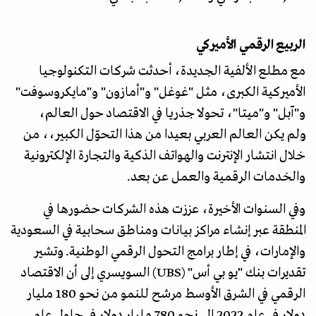
الربيع الرقمي الأميركي
مع مطلع الألفية الجديدة، أحدثت شركات التكنولوجيا
الأميركية الكبرى، مثل "غوغل" و"أمازون" و"مايكروسوفت"
و"آبل" و"ميتا"، تحولا جذريا في الاقتصاد حول العالم،
ولم يكن العالم العربي بعيدا من هذا التحوّل الكبير،، من
خلال انتشار الإنترنت والهواتف الذكية والتجارة الإلكترونية
والخدمات الرقمية والعمل عن بعد.
وفي السنوات الأخيرة، عززت هذه الشركات حضورها في
المنطقة عبر إنشاء مراكز بيانات ومناطق سحابية في السعودية
والإمارات، في إطار برامج التحول الرقمي الوطنية. وتشير
تقديرات بنك "يو بي أس" (UBS) السويسري إلى أن الاقتصاد
الرقمي في الشرق الأوسط مرشح للنمو من نحو 180 مليار
دولار في عام 2022 إلى نحو 780 مليار دولار في حلول عام