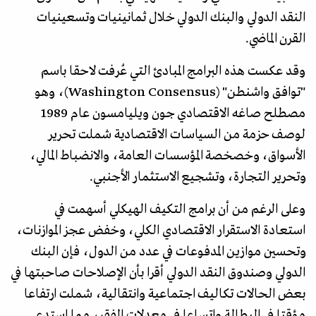
النقد الدولي والبنك الدولي خلال ثمانينيات وتسعينيات
القرن الماضي.
وقد عكست هذه البرامج المبادئ التي عُرفت لاحقا باسم
"توافق واشنطن" (Washington Consensus)، وهو
مصطلح صاغه الاقتصادي جون ويليامسون عام 1989
لوصف حزمة من السياسات الاقتصادية شملت تحرير
الأسواق، وخصخصة المؤسسات العامة، والانضباط المالي،
وتحرير التجارة، وتشجيع الاستثمار الأجنبي.
وعلى الرغم من أن برامج التكيف الهيكلي أسهمت في
استعادة الاستقرار الاقتصادي الكلي، وخفض عجز الموازنات،
وتحسين موازين المدفوعات في عدد من الدول، فإن البنك
الدولي وصندوق النقد الدولي أقرا بأن الإصلاحات صاحبتها في
بعض الحالات تكاليف اجتماعية وانتقالية، شملت ارتفاعا
مؤقتا في البطالة واتساعا في معدلات الفقر، مما استدعى