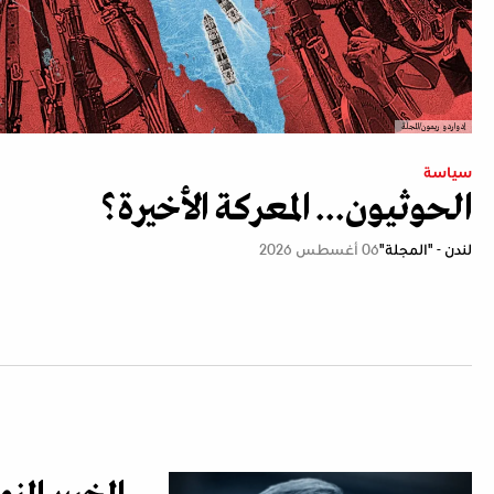
إدواردو ريمون/المجلة
سياسة
الحوثيون... المعركة الأخيرة؟
لندن - "المجلة"
06 أغسطس 2026