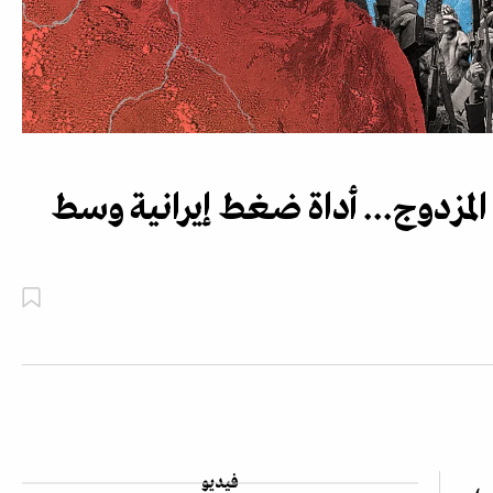
المزدوج... أداة ضغط إيرانية وسط
فيديو