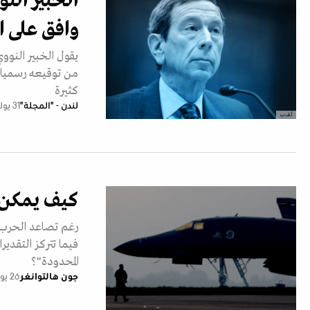
الخبير النو
وافق على ا
يقول الخبير النووي
من توقيعه رسميا، 
كثيرة
لندن - "المجلة"
31 يوليو 2026
أ.ف.ب
كيف يمكن أ
رغم تصاعد الحرب بين
فيما تتركز التقد
المحدودة"؟
جون هالتوانغر
26 يوليو 2026