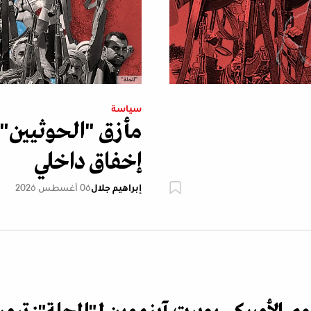
"المجلة"
سياسة
مأزق "الحوثيين" 
إخفاق داخلي
إبراهيم جلال
06 أغسطس 2026