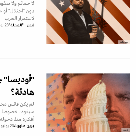
لا حمائم ولا صقور.
دون "احتلال" أو ح
لاستمرار الحرب
لندن - "المجلة"
23 يوليو 2026
إيوان وايت
"أوديسا" ج
هادئة؟
لم يكن فانس مجرد 
سبقوه، خصوصا في ا
أفكاره منذ دخوله 
برين هاورث
23 يوليو 2026
المجلة