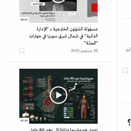
58:19
مسؤولة الشؤون الخارجية بـ "الإدارة
الذاتية" في شمال شرق سوريا في حوارات
"المجلة"
لم
28 سبتمبر 2025
؟
01:03
نووي هيروشيما وناغازاكي بعد 80 عاما...