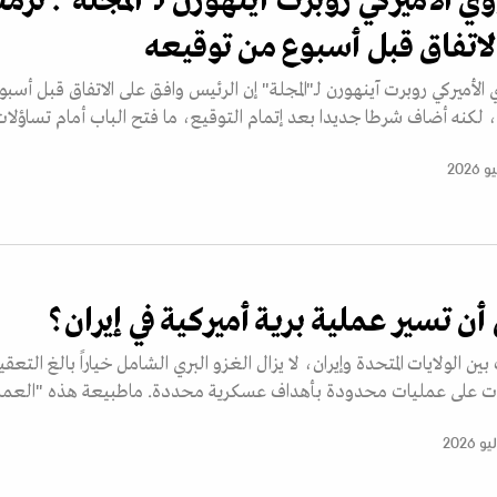
وي الأميركي روبرت آينهورن لـ"المجلة": ترم
لاتفاق قبل أسبوع من توقيعه
 الأميركي روبرت آينهورن لـ"المجلة" إن الرئيس وافق على الاتفاق قبل أسبو
لكنه أضاف شرطا جديدا بعد إتمام التوقيع، ما فتح الباب أمام تساؤلات
ن تسير عملية برية أميركية في إيران؟
 الولايات المتحدة وإيران، لا يزال الغزو البري الشامل خياراً بالغ التعقي
يرات على عمليات محدودة بأهداف عسكرية محددة. ماطبيعة هذه "العمل