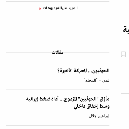
المزيد من
الفيديوهات
ة
مقالات
الحوثيون... المعركة الأخيرة؟
لندن - "المجلة"
مأزق "الحوثيين" المزدوج... أداة ضغط إيرانية
وسط إخفاق داخلي
إبراهيم جلال