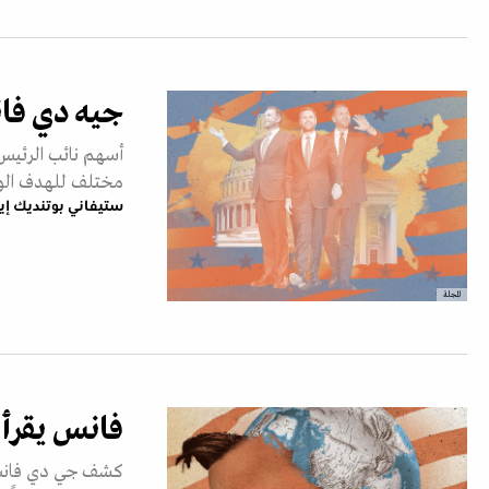
جيه دي فان
أسهم نائب الرئيس
مختلف للهدف الوطن
ستيفاني بوتنديك إيج
المجلة
فانس يقرأ ا
كشف جي دي فانس ف