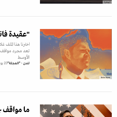
(رويترز)
"عقيدة فان
اخترنا هذا الملف غل
تعد مجرد مواقف س
الأوسط
لندن - "المجلة"
23 يوليو 2026
Eoin Ryan
ما مواقف ج