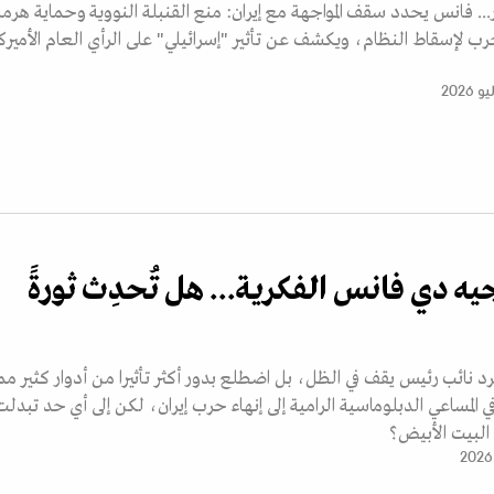
.. فانس يحدد سقف المواجهة مع إيران: منع القنبلة النووية وحماية هرمز
رب لإسقاط النظام، ويكشف عن تأثير "إسرائيلي" على الرأي العام الأميرك
يه دي فانس الفكرية... هل تُحدِث ثورةً
نائب رئيس يقف في الظل، بل اضطلع بدور أكثر تأثيرا من أدوار كثير م
لمساعي الدبلوماسية الرامية إلى إنهاء حرب إيران، لكن إلى أي حد تبدلت
البيت الأبيض؟