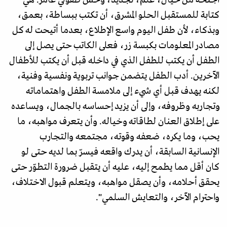
أجنحة من خيال، علم، تجديد، وحس طفولي غامر. هي
كتابة للمستقبل الحلو المشرق، أن تكتب ببساطة، بعمق،
وبذكاء، لأن طفل اليوم واسع الإطلاع، بعدما أتيحت له كل
مصادر المعلومات بكبسة زر، فعلى الكاتب حتى يصل إلى
الطفل أن يكتب للطفل الذي في داخله قبل أن يكتب للأطفال
الآخرين. أدب الطفل يتضمن جوانب تربوية ونفسية وفنية،
لكنه يهدف قبل أي شيء إلى ملامسة الطفل واهتماماته
وتجاربه وظروفه، وإلى أن يزيد إحساسه بالجمال، ويساعده
على إطلاق العنان لطاقاته وخياله. وأن يتعرف مواهبه، ما
يحب، وما يكره، ضعفه وقوته، مجتمعه والتجارب
الإنسانية السابقة، أن يدرك واقعه فيسرّ بما لديه حتى لو
كان أقل مما يطمح إليه، عليه أن يتقبل ضرورة التطوّر حتى
يحقق أحلامه، وأن يصقل مواهبه، ويتعلم قبول الاختلاف،
واحترام الآخر، والتعايش السلمي".