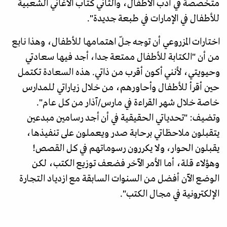
متخصصة في أدب الأطفال، والثاني كتاب الأغاني الشعبية
للأطفال في الإمارات في طبعة جديدة".
اختارات المزروعي أن توجه جلّ اهتمامها للأطفال، وهذا نابع
من أن "الكتابة للأطفال ممتعة جدا، أجد فيها سعادتي
وحيويتي، لأنني أكون أقرب من ذاتي. هذه السعادة تكتمل
حين أقرأ للأطفال وأحاورهم، من خلال زياراتي للمدارس
خاصة خلال شهر القراءة في مارس/آذار من كل عام".
وتضيف: "تحدياتي الحقيقية في أن أجد رسامين مبدعين
يتقبلون ملاحظاتي برحابة صدر ويعملون على تنفيذها،
يقبلون الحوار، ولا يكررون رسوماتهم في كل القصص!
وهؤلاء قلة، أما الأمر الآخر فضعف توزيع الكتب، لكن
الوضع الآن أفضل من السنوات السابقة مع ازدياد التجارة
الإلكترونية في مجال الكتب".