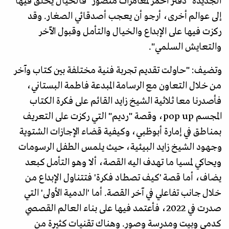
الجديدة "دفتر أحمر لمغامرات منصور" فالخيال يحلق فيها
إلى عوالم أخرى، أرجو أن يعجب أصدقائي الصغار. وقد
ركزت فيها على الإبداع والخيال والتأمل وقبول الآخر
والتعايش السلمي".
وتضيف: "حاولت تقديم تجربة فنية مختلفة بين كتاب وآخر
من خلال التعاون مع الرسامة المبدعة فاطمة البستاني،
فأصدرنا معا ثلاثية الشيخ زايد القائم على فكرة الكتاب
المجسم pop up، وقصة "رديم" التي ركزت على التعريف
بمناطق في إمارة أبوظبي، وكيفية قضاء الإجازات الشتوية
وجهود الشيخ زايد البيئية، حيث يلمس الطفل الرسومات
ويحاكي لمسيا ما تهدف اليه القصة، ألا وهو التأمل كبعد
يضاف، أما قصة 'كيف تصطاد فكرة' فتتناول الإبداع من
خلال جانب تفاعلي في آخر القصة. أما 'الدمية الأولى' التي
صدرت في 2022، فأعتمد فيها على بناء العالم القصصي
كدمى وبيت ومدرسة وصور. وهناك تقنيات كثيرة من