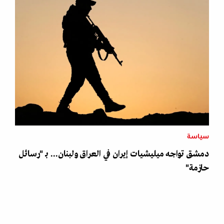
سياسة
دمشق تواجه ميليشيات إيران في العراق ولبنان... بـ "رسائل
حازمة"