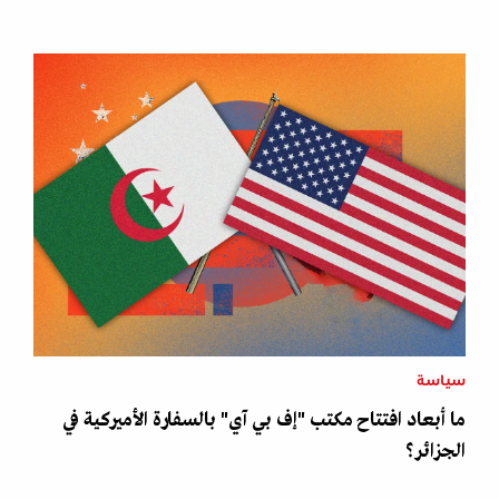
سياسة
ما أبعاد افتتاح مكتب "إف بي آي" بالسفارة الأميركية في
الجزائر؟