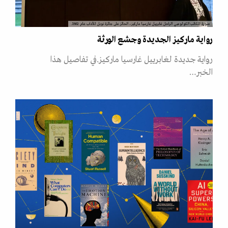
صورة للكاتب الكولومبي الراحل غابرييل غارسيا ماركيز، الحائز على جائزة نوبل للآداب عام 1982.
رواية ماركيز الجديدة وجشع الورثة
رواية جديدة لغابرييل غارسيا ماركيز.في تفاصيل هذا
الخبر…