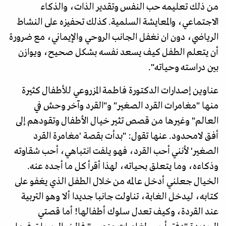
من ذلك تعليمه حب النفس وتقدير الذات، والذكاء
الاجتماعي، والمعايشة السلمية. كذلك تحفيزه على النشاط
الرياضي، دون ان نغفل الجانب الروحي والإيماني، مع ضرورة
أن يتعلم الطفل كيف يسعد نفسه بشكل صحيح، ويوازن
بين دراسته وحياته".
عناوين إصدارات الدكتورة فاطمة المزروعي للأطفال كثيرة
منها "مغامرات القرد الصغير" و"القرد وآخر وحش في
العالم" وغيرها من قصص تثير خيال الأطفال وتقودهم إلى
أفق لامحدود. عنها تقول: "بدأت بقصة 'مغامرة القرد
الصغير' لأنني أحب القرد، فهو يلفت انتباهي، أحب شقاوته
وذكاءه، وما يتعلق بحياته، لهذا أقرأ كل ما أجده عنه.
الخيال جعلني أدخل عالمه من خلال الطفل الذي يغفو على
كتابه، ليدخل الغابة، تناولت جانبا جديدا ألا وهو التربية
عند القردة، وكيف تعدل سلوك أطفالها! أما قصتي