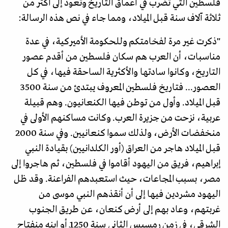
فلسطين التي تضرب في أعماق التاريخ وتعود إلى أكثر من
ثلاثة آلاف سنة قبل الميلاد، ومما جاء في نص هذه الرسالة:
"ذكرت غير مرة لفخامتكم وللحكومة الأميركية، في عدة
مناسبات، أن العرب هم سكان فلسطين من أقدم عصور
التاريخ، وكانوا سادتها والأكثرية الساحقة فيها، في كل
العصور... فتاريخ فلسطين المعروف يبتدئ من سنة 3500
قبل الميلاد. وأول من توطن فيها الكنعانيون. وهم قبيلة
عربية، نزحت من جزيرة العرب. وكانت مساكنهم الأولى في
منخفضات الأرض، ولذلك سموا كنعانيين. وفي سنة 2000
قبل الميلاد هاجر من العراق (أور الكلدانيين) بقيادة النبي
إبراهيم، فريق من اليهود أقاموا في فلسطين، ثم هاجروا إلى
مصر، بسبب المجاعات، حيث استعبدهم الفراعنة. وقد ظل
اليهود مشردين فيها إلى أن أنقذهم النبي موسى من
غربتهم، وعاد بهم إلى أرض كنعان، عن طريق الجنوب
الشرقي، في زمن رمسيس الثاني سنة 1250ـ أو ابنه منفتاح