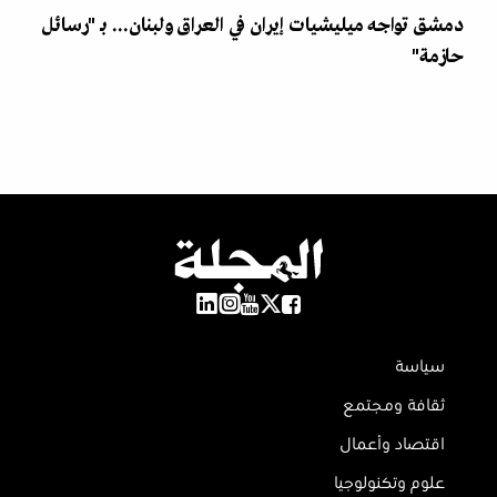
دمشق تواجه ميليشيات إيران في العراق ولبنان... بـ "رسائل
حازمة"
سياسة
ثقافة ومجتمع
اقتصاد وأعمال
علوم وتكنولوجيا