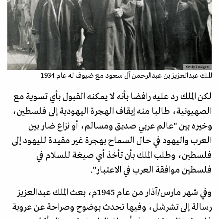
Getty Images
الملك عبدالعزيز بن عبدالرحمن آل سعود مع ضيوف له عام 1934
لكن الملك رد عليه رافضا بأنه لا يمكنه القبول بأي تسوية مع
الصهيونية، طالبا منه إيقاف الهجرة اليهودية إلى فلسطين،
وخيره بين "عالم عربي صديق ومسالم، أو نزاع ضار بين
العرب واليهود في حال السماح بهجرة غير مقيدة لليهود إلى
فلسطين، وطلب الملك بأن تأخذ أي صيغة للسلام في
فلسطين موافقة العرب في الاعتبار".
وفي شهر مارس/آذار من عام 1945م، بعث الملك عبدالعزيز
رسالة إلى تشرشل، وفيها تحدث بوضوح وصراحة عن عروبة