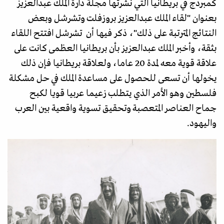
كمبردج في بريطانيا التي نشرتها مجلة دارة الملك عبدالعزيز
بعنوان "لقاء الملك عبدالعزيز بروزفلت وتشرشل وبعض
النتائج المترتبة على ذلك"، ذكر فيها أن تشرشل افتتح اللقاء
بثقة، وأخبر الملك عبدالعزيز بأن بريطانيا العظمى كانت على
علاقة قوية معه لمدة 20 عاما، ولعلاقة بريطانيا فإن ذلك
يخولها أن تسعى للحصول على مساعدة الملك في حل مشكلة
فلسطين وهو الأمر الذي يتطلب زعيما عربيا قويا لكبح
جماح العناصر المتعصبة وتحقيق تسوية واقعية بين العرب
واليهود.