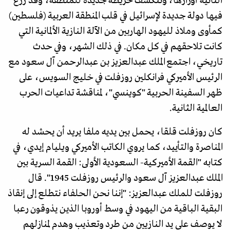
الثانية أوزارها، وتتكشف خريطة جديدة للمنطقة، وقد زرع
فيها دولة جديدة لإسرائيل في قلب المنطقة العربية (فلسطين)
كمأوى وملاذ لليهود الهاربين من الآلة النازية الألمانية التي
كانت تلاحقهم في كل مكان. في ذلك الشهر، وفي حدث
تاريخي، اجتمع الملك عبدالعزيز بن عبدالرحمن آل سعود مع
الرئيس الأميركي فرانكلين روزفلت في خليج السويس، على
ظهر السفينة الحربية "كوينسي"، لمناقشة تداعيات الحرب
العالمية الثانية.
كان روزفلت قلقا، يحمل بين يديه ملفا يريد أن يحشد له
المناصرة والتأييد، كما يروي الكاتب الأميركي ويليام إيدي، في
كتابه "القمة الأميركية- السعودية الأولى: القمة السرية بين
الملك عبدالعزيز آل سعود والرئيس روزفلت 1945". قال
روزفلت للملك عبدالعزيز: "إننا نحن الحلفاء نتطلع إلى إنقاذ
البقية الباقية من اليهود في وسط أوروبا الذين يذوقون رعبا
لا يوصف على يد النازيين من طرد وتعذيب وهدم لمنازلهم