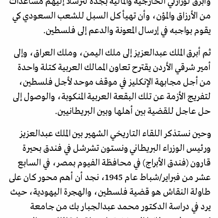
وأبرق لوزارتي الخارجية والمالية بجدة لترسلا إليهم مساعدات
من الأرزاق والمؤن، وأن تهيأ كل السبل للشعب السعودي كي
يقوم بواجبه في إرسال المعونة والدعم إلى فلسطين.
ثم أبرق الملك عبدالعزيز إلى ملك اليمن، وملك العراق، وإلى
أمير شرقي الأردن يقترح تعاون الممالك العربية كتلة واحدة
من أجل مجابهة الإنكليز في موقف موحد لأجل فلسطين،
لتفريج الأزمة عن تلك البقعة العربية المنكوبة، والوصول إلى
حل عاجل للقضية بين أهلها وبين البريطانيين.
وحين نستذكر اللقاء التاريخي الشهير بين الملك عبدالعزيز
ورئيس الوزراء البريطاني ونستون تشرشل في فندق بحيرة
قارون (فندق الأبراج) في محافظة الفيوم بمصر، في السابع
عشر من فبراير/شباط عام 1945، نجد أن أهم محور كان على
طاولة النقاش هو قضية فلسطين، والهجرة اليهودية، حيث
يرد في دراسة الدكتور محمد عبدالجبار بك من جامعة