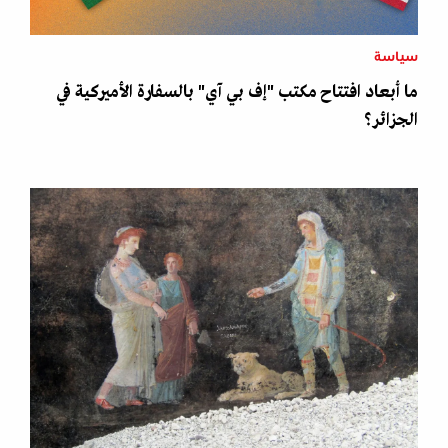
سياسة
ما أبعاد افتتاح مكتب "إف بي آي" بالسفارة الأميركية في
الجزائر؟