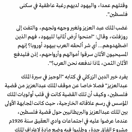
وقتلهم عمدا، واليهود لديهم رغبة عاطفية في سكنى
فلسطين".
غضب الملك عبد العزيز وتغير وجهه وتجهم، والتفت إلى
روزفلت، وقال: "امنحوا أرض ألمانيا لليهود، فهم الذين
اضطهدوهم... أي شر ألحقه العرب بيهود أوروبا؟ إنهم
المسيحيون الألمان سرقوا أموالهم وأرواحهم، إذن فليدفع
الألمان الثمن، لماذا ندفعه نحن العرب؟".
يفرد خير الدين الزركلي في كتابه "الوجيز في سيرة الملك
عبدالعزيز" فصلا خاصا عن موقف الملك عبدالعزيز من قضية
فلسطين، وكيف أن تلك القضية كانت في قلب أولويات الملك
المؤسس في رسم علاقاته الخارجية، حيث كانت المجابهة الأولى
بين الملك عبدالعزيز والبريطانيين حول قضية فلسطين،
عندما عرضوا عليه في اجتماعات وادي العقيق سنة 1926م
مشروع اتفاق جدة، وطلبوا فيه وضع مادة لاعتراف الملك