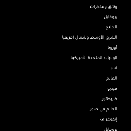
وثائق ومذكرات
بروفايل
الخليج
الشرق الأوسط وشمال أفريقيا
أوروبا
الولايات المتحدة الأميركية
آسيا
العالم
فيديو
كاريكاتور
العالم في صور
إنفوغراف
بروفايل