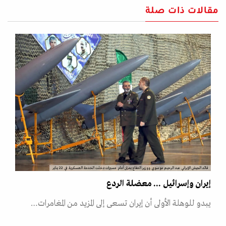
مقالات ذات صلة
قائد الجيش الإيراني عبد الرحيم موسوي ووزير الدفاع يمران أمام مسيرات دخلت الخدمة العسكرية في 22 يناير
إيران وإسرائيل ... معضلة الردع
يبدو للوهلة الأولى أن إيران تسعى إلى المزيد من المغامرات…