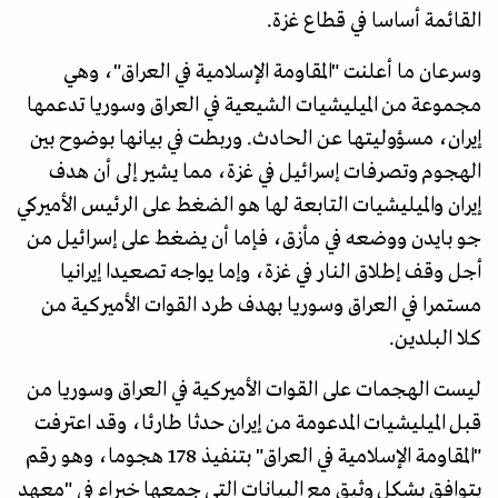
القائمة أساسا في قطاع غزة.
وسرعان ما أعلنت "المقاومة الإسلامية في العراق"، وهي
مجموعة من الميليشيات الشيعية في العراق وسوريا تدعمها
إيران، مسؤوليتها عن الحادث. وربطت في بيانها بوضوح بين
الهجوم وتصرفات إسرائيل في غزة، مما يشير إلى أن هدف
إيران والميليشيات التابعة لها هو الضغط على الرئيس الأميركي
جو بايدن ووضعه في مأزق، فإما أن يضغط على إسرائيل من
أجل وقف إطلاق النار في غزة، وإما يواجه تصعيدا إيرانيا
مستمرا في العراق وسوريا بهدف طرد القوات الأميركية من
كلا البلدين.
ليست الهجمات على القوات الأميركية في العراق وسوريا من
قبل الميليشيات المدعومة من إيران حدثا طارئا، وقد اعترفت
"المقاومة الإسلامية في العراق" بتنفيذ 178 هجوما، وهو رقم
يتوافق بشكل وثيق مع البيانات التي جمعها خبراء في "معهد