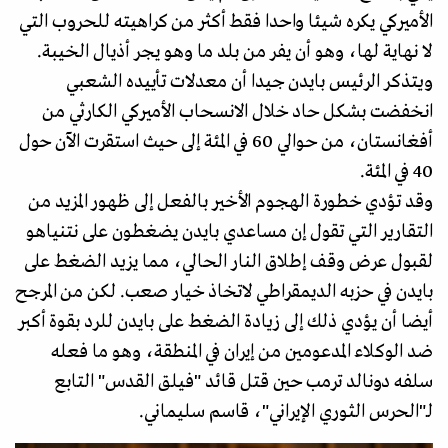
الأميركي يكره شيئا واحدا فقط أكثر من كراهيته للحروب التي
لا نهاية لها، وهو أن يفر من بلد ما وهو يجر أذيال الخيبة.
ويتذكر الرئيس بايدن جيدا أن معدلات تأييده الشعبي
انخفضت بشكل حاد خلال الانسحاب الأميركي الكارثي من
أفغانستان، من حوالي 60 في المئة إلى حيث استقرت الآن حول
40 في المئة.
وقد تؤدي خطورة الهجوم الأخير بالفعل إلى ظهور المزيد من
التقارير التي تقول إن مساعدي بايدن يضغطون على نتنياهو
لقبول عرض وقف إطلاق النار الحالي، مما يزيد الضغط على
بايدن في حزبه الديمقراطي لاتخاذ خيار صعب. لكن من المرجح
أيضا أن يؤدي ذلك إلى زيادة الضغط على بايدن للرد بقوة أكبر
ضد الوكلاء المدعومين من إيران في المنطقة، وهو ما فعله
سلفه دونالد ترمب حين قتل قائد "فيلق القدس" التابع
لـ"الحرس الثوري الإيراني"، قاسم سليماني.