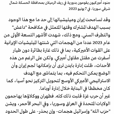
جنود أميركيون يقومون بدورية في ريف الرميلان بمحافظة الحسكة شمال
شرقي سوريا، في 7 يونيو 2023
وقد تسامحت إيران وميليشياتها إلى حد ما مع هذا الوجود
بسبب الهدف المشترك وقتها المتمثل في مكافحة "داعش"
والتطرف السني. ومع ذلك، شهدت الأشهر التسعة الأولى من
عام 2023 عددا من الهجمات التي شنتها الميليشيات الإيرانية
على القوات الأميركية، بما في ذلك غارة بطائرة دون طيار
أسفرت عن مقتل مقاول أميركي. ولكن على الرغم من هذه
الأحداث، ظلت إدارة بايدن ترى أن بإمكانها لجم إيران وأن
الوضع يمكن التحكم فيه، بما يتماشى مع الهدف
الاستراتيجي الأميركي الأوسع لتحويل التركيز نحو آسيا، كما
كان مخططا في البداية خلال إدارة أوباما.
غير أن حرب غزة قلبت ذلك كله. فطهران ووكلاؤها يهاجمون
الولايات المتحدة في العراق وسوريا، وفي البحر الأحمر، ويشن
"حزب الله" وإسرائيل هجمات– وإن بحذر– على طول الحدود