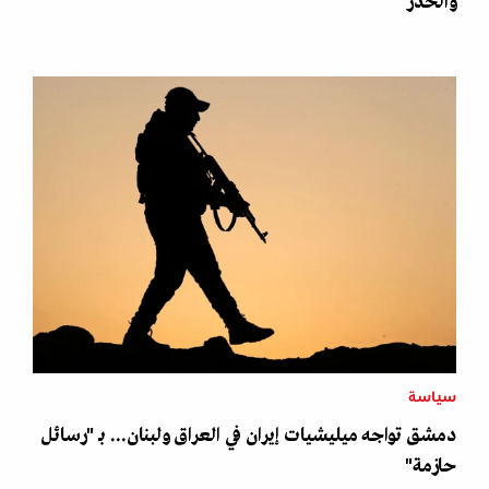
والحذر
سياسة
دمشق تواجه ميليشيات إيران في العراق ولبنان... بـ "رسائل
حازمة"