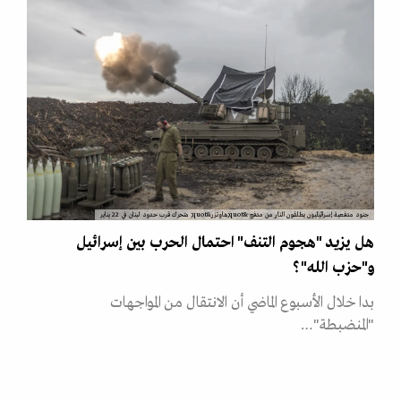
جنود مدفعية إسرائيليون يطلقون النار من مدفع &quot;هاوتزر&quot; متحرك قرب حدود لبنان في 22 يناير
هل يزيد "هجوم التنف" احتمال الحرب بين إسرائيل
و"حزب الله"؟
بدا خلال الأسبوع الماضي أن الانتقال من المواجهات
"المنضبطة"…