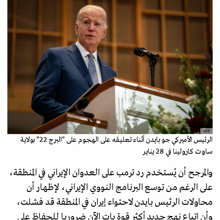
AFP
الرئيس الأميركي جو بايدن أثناء تعليقه على الهجوم على "البرج 22" بولاية
ساوث كارولينا في 28 يناير
والمرجح أن يُستخدم رد ترمب على العدوان الإيراني في المنطقة،
على الرغم من توسع البرنامج النووي الإيراني، لإظهار أن
محاولات الرئيس بايدن لاحتواء إيران في المنطقة قد فشلت،
وأن اتباع نهج جديد أكثر قوة بات الآن ضروريا للحفاظ على