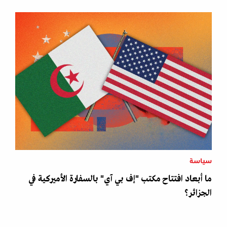
سياسة
ما أبعاد افتتاح مكتب "إف بي آي" بالسفارة الأميركية في
الجزائر؟