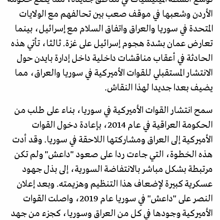
الأردن وشعبها في موقف صعب بين تحالفهم مع الولايات
المتحدة في سوريا والعراق واتفاق السلام مع إسرائيل، بينما
تعارض عمان بشدة هجوم إسرائيل على غزة. ثالثا، تأتي هذه
الحادثة في أعقاب مناقشات داخلية داخل إدارة بايدن حول
الانتشار المستقبلي للقوات الأميركية في سوريا والعراق، مما
يضيف بعدا جديدا لهذا النقاش.
سمح انتشار القوات الأميركية في سوريا، بناء على طلب من
الحكومة العراقية في عام 2014، بإعادة دخول القوات
الأميركية إلى العراق ومشاركتها اللاحقة في سوريا. وقد أدت
هذه الخطوة، التي جاءت ردا على صعود "داعش" ولم تكن
مرتبطة بشكل مباشر بالانتفاضة السورية، إلى بذل جهود
عسكرية كبيرة لإضعاف هذا التنظيم وهزيمته. وبعد إعلان
النصر على "داعش" في سوريا عام 2019، واصلت القوات
الأميركية وجودها في كل من العراق وسوريا، كجزء من جهد