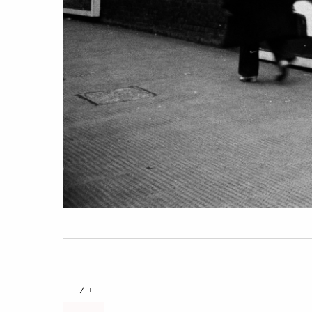
+ / -