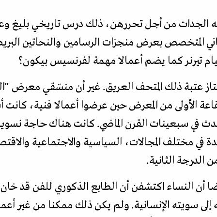
ته الجدات من أجل تحررهن، ذلك درس تاريخي بليغ وع
ي المتخصص بعرض منجزات الرسامين والنحاتين البريطا
م تيرنر كما يضم أعمالا مهمة لفرنسيس بيكون؟
از عتبة ذلك المتحف العريق. غير أن منسّقي معرض "ال
عة الأولى من المعرض حين عرضوا أعمالا فنية، كانت أ
دث في سبعينات القرن الماضي. كانت هناك حاجة نسوية إ
ئدة في مختلف المجالات، السياسية والاجتماعية والاقتص
من الدرجة الثانية.
 أن النساء اكتشفن أن الطابع الذكوري للفن قد خان 
ته إلى سويته الإنسانية. ولم يكن ذلك ممكنا من غير أعم