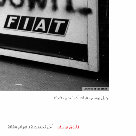
Courtesy of the artist
جيل بوسنر، فيات آد، لندن، 1979
فاروق يوسف
آخر تحديث
12 فبراير 2024