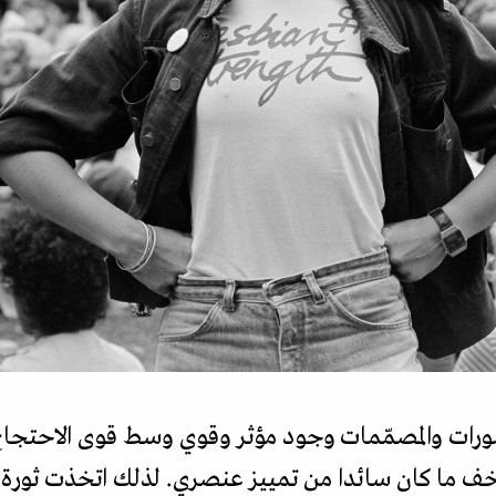
رات والمصمّمات وجود مؤثر وقوي وسط قوى الاحتجاج. 
م يخف ما كان سائدا من تمييز عنصري. لذلك اتخذت ثورة ا