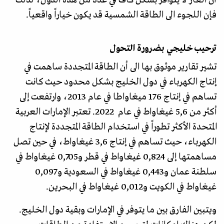
أن الغاز لا يتوافر بشكل كاف في عدد من هذه الدول، لذلك
فإن اللجوء الى الطاقة الشمسية قد يكون خياراً واقعياً.
ترحيب خليجي بضرورة التحول
تشير تقارير موثوق بها الى أن الطاقة المتجددة ساهمت في
إنتاج الكهرباء في دول الخليج بشكل محدود حيث كانت
تساهم في إنتاج 176 ميغاواطا في عام 2013، وارتفعت إلى
أكثر من 5,6 غيغاواط في عام 2022. تعتبر الإمارات العربية
المتحدة الأكثر تطوراً في استخدام الطاقة المتجددة لإنتاج
الكهرباء، حيث تساهم في إنتاج 3,6 غيغاواط، في حين تصل
مساهمتها إلى 0,824 غيغاواط في قطر و0,705 غيغاواط في
سلطنة عمان و0,443 غيغاواط في السعودية و0,097
غيغاواط في الكويت و0,012 غيغاواط في البحرين.
ويتبين الفارق بين ما يتوفر في الإمارات وبقية دول الخليج.