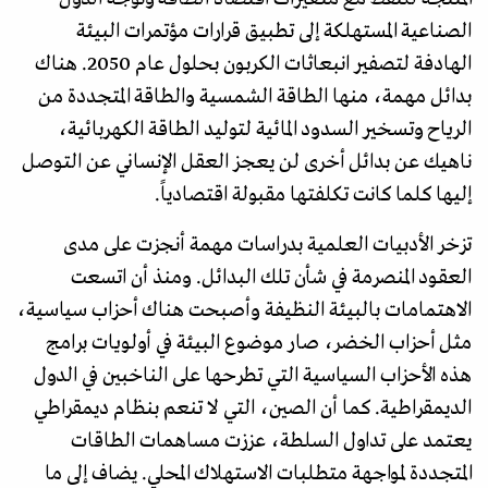
الصناعية المستهلكة إلى تطبيق قرارات مؤتمرات البيئة
الهادفة لتصفير انبعاثات الكربون بحلول عام 2050. هناك
بدائل مهمة، منها الطاقة الشمسية والطاقة المتجددة من
الرياح وتسخير السدود المائية لتوليد الطاقة الكهربائية،
ناهيك عن بدائل أخرى لن يعجز العقل الإنساني عن التوصل
إليها كلما كانت تكلفتها مقبولة اقتصادياً.
تزخر الأدبيات العلمية بدراسات مهمة أنجزت على مدى
العقود المنصرمة في شأن تلك البدائل. ومنذ أن اتسعت
الاهتمامات بالبيئة النظيفة وأصبحت هناك أحزاب سياسية،
مثل أحزاب الخضر، صار موضوع البيئة في أولويات برامج
هذه الأحزاب السياسية التي تطرحها على الناخبين في الدول
الديمقراطية. كما أن الصين، التي لا تنعم بنظام ديمقراطي
يعتمد على تداول السلطة، عززت مساهمات الطاقات
المتجددة لمواجهة متطلبات الاستهلاك المحلي. يضاف إلى ما