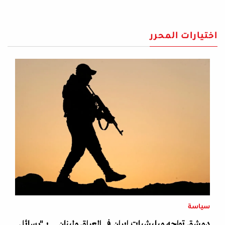
اختيارات المحرر
سياسة
دمشق تواجه ميليشيات إيران في العراق ولبنان... بـ "رسائل