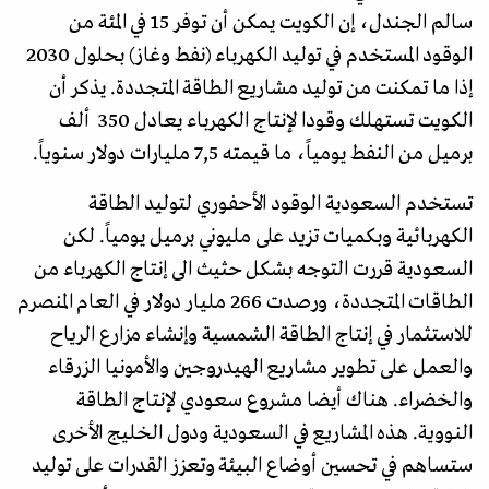
سالم الجندل، إن الكويت يمكن أن توفر 15 في المئة من
الوقود المستخدم في توليد الكهرباء (نفط وغاز) بحلول 2030
إذا ما تمكنت من توليد مشاريع الطاقة المتجددة. يذكر أن
الكويت تستهلك وقودا لإنتاج الكهرباء يعادل 350 ألف
برميل من النفط يومياً، ما قيمته 7,5 مليارات دولار سنوياً.
تستخدم السعودية الوقود الأحفوري لتوليد الطاقة
الكهربائية وبكميات تزيد على مليوني برميل يومياً. لكن
السعودية قررت التوجه بشكل حثيث الى إنتاج الكهرباء من
الطاقات المتجددة، ورصدت 266 مليار دولار في العام المنصرم
للاستثمار في إنتاج الطاقة الشمسية وإنشاء مزارع الرياح
والعمل على تطوير مشاريع الهيدروجين والأمونيا الزرقاء
والخضراء. هناك أيضا مشروع سعودي لإنتاج الطاقة
النووية. هذه المشاريع في السعودية ودول الخليج الأخرى
ستساهم في تحسين أوضاع البيئة وتعزز القدرات على توليد