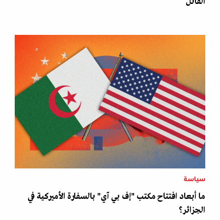
القاتل
سياسة
ما أبعاد افتتاح مكتب "إف بي آي" بالسفارة الأميركية في
الجزائر؟