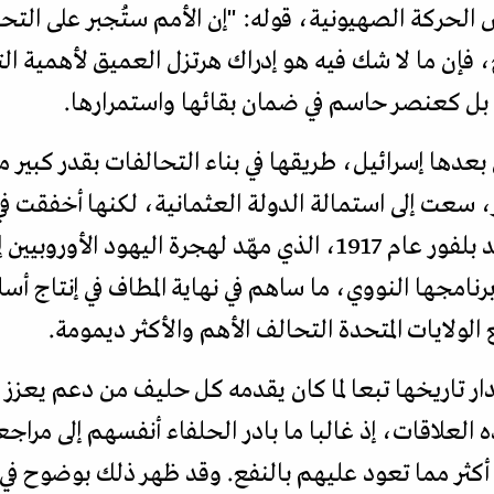
الحركة الصهيونية، قوله: "إن الأمم ستُجبر على التح
ح، فإن ما لا شك فيه هو إدراك هرتزل العميق لأهمية ال
ل كعنصر حاسم في ضمان بقائها واستمرارها.
دها إسرائيل، طريقها في بناء التحالفات بقدر كبير 
، سعت إلى استمالة الدولة العثمانية، لكنها أخفقت ف
بريطانيا، ما أسفر عن صدور وعد بلفور عام 1917، الذي مهّد لهجر
نامجها النووي، ما ساهم في نهاية المطاف في إنتاج أس
الولايات المتحدة التحالف الأهم والأكثر ديمومة.
ار تاريخها تبعا لما كان يقدمه كل حليف من دعم يعزز 
ه العلاقات، إذ غالبا ما بادر الحلفاء أنفسهم إلى 
 أكثر مما تعود عليهم بالنفع. وقد ظهر ذلك بوضوح في