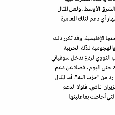
الشرق الأوسط. ولعل المثال
ار أي دعم لتلك المغامرة
تها الإقليمية. وقد تكرر ذلك
لهجومية للآلة الحربية
 ترافق مع رفع حالة التأهب النووي لردع تدخل سوفياتي
محتمل، وتوفير الأسلحة والمعلومات الاستخباراتية دعما للحرب على غزة منذ عام 2023 حتى اليوم، فضلا عن دعم
د من "حزب الله". أما المثال
ران الماضي. فلولا الدعم
التي أحاطت بفاعليتها