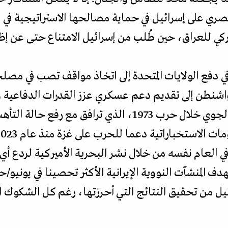
لحصري على إسرائيل في حماية مصالحها الاستراتيجية في 
كي للعراق، حين طُلب من إسرائيل الامتناع حتى عن إظه
في دفع الولايات المتحدة إلى اتخاذ مواقف تصب في مصلح
شنطن إلى تقديم دعم عسكري عزز القدرات الدفاعية وا
الإسرائيلية. يشمل ذلك الجسر الجوي خلال حرب 1973، الذي
ي العام نفسه من خلال نشر البحرية الأميركية لردع أي ر
المنشآت النووية الإيرانية الأكثر تحصينا في يونيو/حزي
ائيل من تحقيق النتائج التي أحرزتها، رغم كل الشكوك 