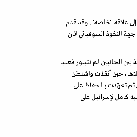
 إلى علاقة "خاصة". وقد قدم
هة النفوذ السوفياتي إبّان
 بإسرائيل عام 1948، فإن العلاقة الوثيقة بين الجانبين لم تتبلور فعليا
19. وقد تعمّقت هذه العلاقة بشكل ملحوظ خلال حرب 1973 وما تلاها، حين أنقذت واشنطن
 ثم تعهّدت بالحفاظ على
به كامل لإسرائيل على