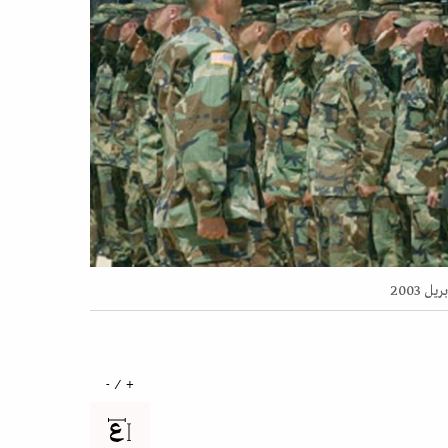
+ / -