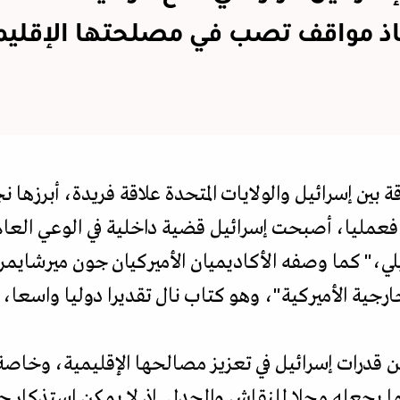
اذ مواقف تصب في مصلحتها الإقليم
 بين إسرائيل والولايات المتحدة علاقة فريدة، أبرزها 
فعمليا، أصبحت إسرائيل قضية داخلية في الوعي العام 
ئيلي،" كما وصفه الأكاديميان الأميركيان جون ميرشايم
ارجية الأميركية"، وهو كتاب نال تقديرا دوليا واسعا، 
قدرات إسرائيل في تعزيز مصالحها الإقليمية، وخاصة 
ا يجعله محلا للنقاش والجدل. إذ لا يمكن استذكار ح