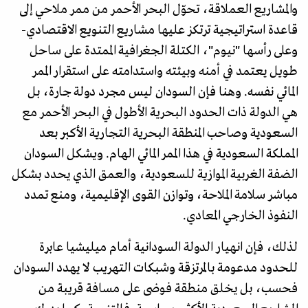
والمشاريع العملاقة، تحوّل البحر الأحمر من ممر ملاحي إلى
قاعدة استراتيجية ترتكز عليها مشاريع التنويع الاقتصادي-
وعلى رأسها "نيوم"، الكتلة الجغرافية الممتدة على ساحل
طويل يعتمد في أمنه وبيئته واستدامته على استقرار الممر
المائي نفسه. وهنا فإن السودان ليس مجرد دولة جارة، بل
هي الدولة ذات الحدود البحرية الأطول في البحر الأحمر مع
السعودية وصاحب المنطقة البحرية التجارية الأكبر بعد
المملكة السعودية في هذا الممر المائي الهام. ويشكل السودان
الضفة الغربية الموازية للسعودية، والعمق الذي يحدد بشكل
مباشر سلامة الملاحة، وتوازن القوى الإقليمية، ومنع تمدد
النفوذ الخارجي المعادي.
لذلك، فإن انهيار الدولة السودانية أمام ميليشيا عابرة
للحدود مدعومة بالمرتزقة وشبكات التهريب لا يهدد السودان
فحسب، بل يخلق منطقة فوضى على مسافة قريبة من