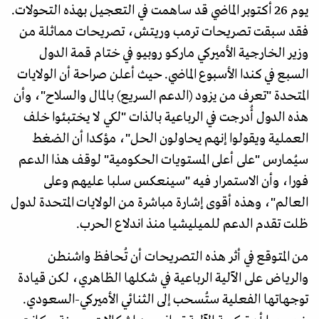
يوم 26 أكتوبر الماضي قد ساهمت في التعجيل بهذه التحولات.
فقد سبقت تصريحات ترمب وريتش، تصريحات مماثلة من
وزير الخارجية الأميركي ماركو روبيو في ختام قمة الدول
السبع في كندا الأسبوع الماضي. حيث أعلن صراحة أن الولايات
المتحدة "تعرف من يزود (الدعم السريع) بالمال والسلاح"، وأن
هذه الدول أُدرجت في الرباعية بالذات "لكي لا يختبئوا خلف
العملية ويقولوا إنهم يحاولون الحل"، مؤكدا أن الضغط
سيُمارس "على أعلى المستويات الحكومية" لوقف هذا الدعم
فورا، وأن الاستمرار فيه "سينعكس سلبا عليهم وعلى
العالم"، وهذه أقوى إشارة مباشرة من الولايات المتحدة لدول
ظلت تقدم الدعم للميليشيا منذ اندلاع الحرب.
من المتوقع في أثر هذه التصريحات أن تُحافظ واشنطن
والرياض على الآلية الرباعية في شكلها الظاهري، لكن قيادة
توجهاتها الفعلية ستُسحب إلى الثنائي الأميركي-السعودي.