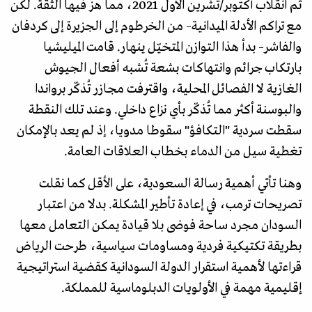
ثم انقلاب أكتوبر/تشرين الأول 2021، مما هز فيها الثقة. لكن
مع تراكم الأدلة الميدانية– من الخرطوم إلى الجزيرة إلى كردفان
والفاشر– بدأ هذا التوازن المتخيّل ينهار. قامت الميليشيا
بارتكاب جرائم وانتهاكات بشعة تُشبه أفعال الجيوش
الغازية لا الفصائل المحلية، واقترفت مجازر تُذكّر برواندا
والبوسنة أكثر مما تُذكّر بأي نزاع داخلي. وعند تلك النقطة
سقطت سردية "التكافؤ" سقوطا مدويا، إذ لم يعد بالإمكان
تغطية سيل من الدماء بخطاب العلاقات العامة.
وهنا تأتي أهمية رسالة السعودية، على الأقل كما نقلت
تصريحات ترمب، في إعادة تأطير المشكلة. بدلا من اعتبار
السودان مجرد ساحة فوضى بلا قيادة يمكن التعامل معها
بطريقة تكتيكية فردية ومساومات سياسية، طرحت الرياض
قراءتها لأهمية استقرار الدولة السودانية كقضية استراتيجية
إقليمية مهمة في الأولويات الدبلوماسية للمملكة.