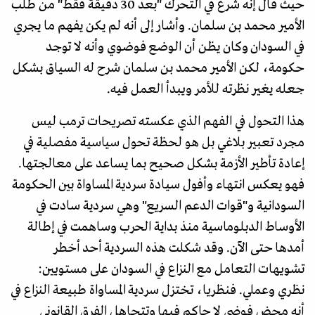
حيث قال إنه شرع في التحرك "بعد 30 دقيقة فقط" من طلب
الأمير محمد بن سلمان. وأشار إلى أنه لم يكن يفهم ما يجري
في السودان وكان يظن أن الوضع فوضوي وأنه لا توجد
حكومة، لكن الأمير محمد بن سلمان شرح له السياق بشكل
جعله يغير نظرته للأمر ويبدأ العمل فيه.
هذا التحول في الفهم الذي عكسته تصريحات ترمب ليس
مجرد تعبير بلاغي بل هو لحظة تحول سياسية مفصلية في
إعادة تأطير الأزمة بشكل صحيح بما يساعد على معالجتها.
فهو يعكس انتهاء وأفول سيادة سردية المساواة بين الحكومة
السودانية و"قوات الدعم السريع" وهي سردية سادت في
الأوساط الدبلوماسية منذ بداية الحرب وساهمت في إطالة
أمدها حتى الآن. وقد شكلت هذه السردية أحد أخطر
تشويهات التعامل مع النزاع في السودان على مستويين:
نظري وعملي. فنظريا، تختزل سردية المساواة طبيعة النزاع في
أنه محض فوضى لا حاكم فيها وتتجاهل الفرق القانوني