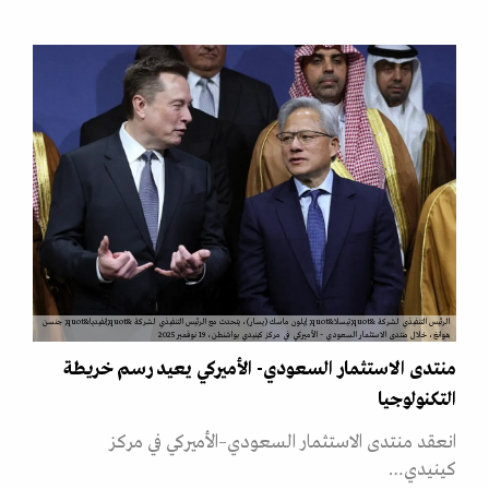
الرئيس التنفيذي لشركة &quot;تيسلا&quot; إيلون ماسك (يسار)، يتحدث مع الرئيس التنفيذي لشركة &quot;إنفيديا&quot; جنسن
هوانغ، خلال منتدى الاستثمار السعودي – الأميركي في مركز كينيدي بواشنطن، 19 نوفمبر 2025
منتدى الاستثمار السعودي- الأميركي يعيد رسم خريطة
التكنولوجيا
انعقد منتدى الاستثمار السعودي–الأميركي في مركز
كينيدي…