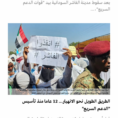
بعد سقوط مدينة الفاشر السودانية بيد "قوات الدعم
السريع"،…
امرأة سودانية تحمل لافتة كُتب عليها باللغة العربية &quot;#أنقذوا_الفاشر&quot; خلال احتجاج منظم ضد انتهاكات قوات
&quot;الدعم السريع&quot; بحق أهالي الفاشر، في مدينة القضارف شرقي السودان، في 6 نوفمبر 2025
الطريق الطويل نحو الانهيار... 12 عاما منذ تأسيس
"الدعم السريع"