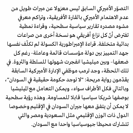
التصوّر الأميركي السابق ليس معزولا عن ميراث طويل من
عدم الاهتمام الأميركي بالقارة الأفريقية، وتراكم معرفي
مشوه مصدره تقارير سياسية سطحية، وقراءة نمطية
تفترض أنّ كل نزاع أفريقي هو نسخة أخرى من صراعات
بدائية متخلفة. قراءة الإمبراطورية الكسولة لم تكلّف نفسها
جهد التمييز بين دولة مؤسسات قائمة وعاملة– رغم كل
ضعفها– وبين ميليشيا انفجرت شهوتها للسلطة والثروة. في
تلك اللحظة، وجد ترمب موظفي الإدارة الأميركية السابقة
يقدّمون رواية مريحة: "لا توجد حكومة حقيقية في السودان"،
وبالتالي فكل الأطراف سواء، ويمكن التعامل مع الميليشيا
بوصفها شريكا سياسيا قابلا للمساومة. وهذه رؤية سطحية
لا يمكن أن يتفق معها جيران السودان في الإقليم وخصوصا
الدول ذات الوزن الإقليمي مثل السعودية ومصر والتي
تتشارك محيطا جيوسياسيا واحدا مع السودان.