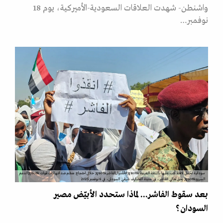
واشنطن- شهدت العلاقات السعودية-الأميركية، يوم 18
نوفمبر…
سودانية تحمل لافتة كُتب عليها باللغة العربية &quot;#أنقذوا_الفاشر&quot; خلال احتجاج منظم ضد انتهاكات قوات &quot;الدعم
السريع&quot; بحق أهالي الفاشر، في مدينة القضارف شرقي السودان، في 6 نوفمبر 2025
بعد سقوط الفاشر... لماذا ستحدد الأبيّض مصير
السودان؟