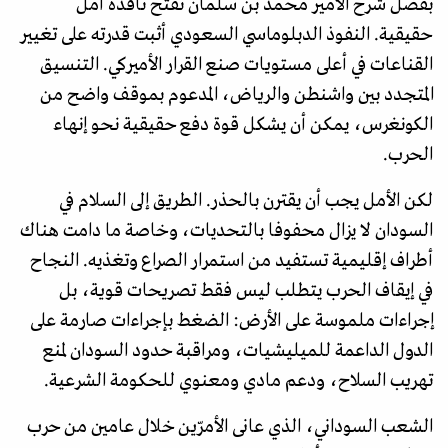
بفضل شرح الأمير محمد بن سلمان تفتح نافذة أمل
حقيقية. النفوذ الدبلوماسي السعودي أثبت قدرته على تغيير
القناعات في أعلى مستويات صنع القرار الأميركي. التنسيق
المتجدد بين واشنطن والرياض، المدعوم بموقف واضح من
الكونغرس، يمكن أن يشكل قوة دفع حقيقية نحو إنهاء
الحرب.
لكن الأمل يجب أن يقترن بالحذر. الطريق إلى السلام في
السودان لا يزال محفوفا بالتحديات، وخاصة ما دامت هناك
أطراف إقليمية تستفيد من استمرار الصراع وتغذيه. النجاح
في إيقاف الحرب يتطلب ليس فقط تصريحات قوية، بل
إجراءات ملموسة على الأرض: الضغط بإجراءات صارمة على
الدول الداعمة للميليشيات، ومراقبة حدود السودان لمنع
تهريب السلاح، ودعم مادي ومعنوي للحكومة الشرعية.
الشعب السوداني، الذي عانى الأمرّين خلال عامين من حرب