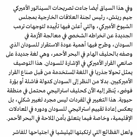
وفي هذا السياق أيضا جاءت تصريحات السيناتور الأميركي
جيم ريتش، رئيس لجنة العلاقات الخارجية بمجلس
الشيوخ الأميركي، والتي أعلن فيها تأييده لتوجهات ترمب
الجديدة عن انخراطه الشخصي في معالجة الأزمة في
السودان، وطرح فيها أهمية عودة الاستقرار للسودان الذي
وصفه بالحليف الهام في البحر الأحمر، وهي لغة جديدة على
صانعي القرار الأميركي في الإشارة للسودان. هذا التوصيف
يمثل تحولا جذريا في اللغة المستخدمة من قبل صناع القرار
الأميركيين. بدلا من النظر إلى السودان كدولة فاشلة أو بؤرة
فوضى، يُنظر إليه الآن كحليف استراتيجي محتمل في منطقة
حيوية. هذا التغيير في المفردات ليس مجرد تغيير شكلي، بل
يعكس إعادة تقييم استراتيجي للسودان ودوره في المعادلات
الإقليمية، وخاصة فيما يتعلق بأمن الملاحة في البحر الأحمر.
ولعل الفظائع التي ارتكبتها الميليشيا في اجتياحها للفاشر