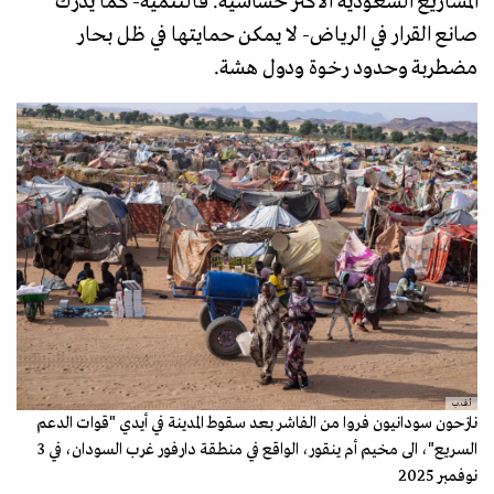
المشاريع السعودية الأكثر حساسية. فالتنمية- كما يدرك
صانع القرار في الرياض- لا يمكن حمايتها في ظل بحار
مضطربة وحدود رخوة ودول هشة.
أ.ف.ب
نازحون سودانيون فروا من الفاشر بعد سقوط المدينة في أيدي "قوات الدعم
السريع"، الى مخيم أم ينقور، الواقع في منطقة دارفور غرب السودان، في 3
نوفمبر 2025