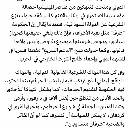
الدولي ومنحت المنتهكين من عناصر الميليشيا حصانة
مؤسسية للاستمرار في ارتكاب الانتهاكات. فقد حاولت نزع
الشرعية عن الدولة السودانية، فعندما يُقال إنّ الحكومة
"طرف" مثل بقية الأطراف، فإنّ ذلك يلغي حقيقتها كجهاز
سيادي، ويجعل شرعيتها موضوع تفاوض وليس واقعا
قانونيا. وكما حاولت منح "الدعم السريع" مقعدا قسريا في
المشهد الدولي وإخفاء طابع التورط الخارجي في الحرب.
وفي كل هذا انتهاك للشرعية القانونية الدولية، وانتهاك
للواقع الميداني الذي ترتكب فيه الميليشيا الجرائم بينما تجتهد
فيه الحكومة لتقديم الخدمات، كما يشكل انتهاكا للأخلاق
والحد الأدنى من المنطق حين يُقتل آلاف في دارفور، وتُرمى
جثث المدنيين بالجملة في شوارع الخرطوم، وتُحرق القرى في
كردفان، لا يمكن للسياسة أن تتصرف كما لو أنّ القاتل
والضحية "طرفان متساويان".