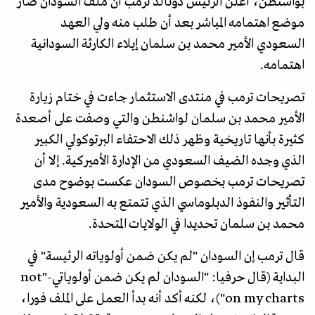
بواشنطن، أعلن الرئيس دونالد ترمب أن ملف السودان صار
موضع اهتمامه المباشر بعد أن طلب منه ولي العهد
السعودي الأمير محمد بن سلمان إيلاء الكارثة السودانية
اهتمامه.
تصريحات ترمب في منتدى الاستثمار جاءت في ختام زيارة
الأمير محمد بن سلمان لواشنطن والتي وصفت على أصعدة
كثيرة بأنها تاريخية وظهر ذلك الاحتفاء البرتوكولي الكبير
الذي وجده الضيف السعودي من الإدارة الأميركية. إلا أن
تصريحات ترمب بخصوص السودان عكست بوضوح مدى
التأثير والنفوذ الدبلوماسي الذي تتمتع به السعودية والأمير
محمد بن سلمان تحديدا في الولايات المتحدة.
قال ترمب إن السودان "لم يكن ضمن أولوياته الرئيسة" في
البداية (قال حرفيا: "السودان لم يكن ضمن أولوياتي-"not
on my charts")، لكنه أكد أنه بدأ العمل على الملف فورا،