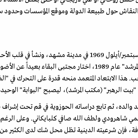
 النقاش حول طبيعة الدولة وموقع المؤسسات وحدود 
وُلد مجتبى حسيني خامنئي في سبتمبر/أيلول 1969 في مدينة مش
منذ تولى والده منصب الزعيم "المرشد" عام 1989، اختار مجتبى الب
 هذا الابتعاد المتعمد منحه قدرة على التحرك في "ا
ل "بيت الرهبر" (مكتب المرشد)، ليصبح "البوابة" الوحيد
 يد والده، ثم تابع دراساته الحوزوية في قم تحت إشر
شاهرودي ولطف الله صافي كلبايكاني. وعلى الرغم من
ي الخلافة، فإن شرعيته الدينية تظل محل شك لدى الكثير من