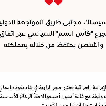
يسلك مجتبى طريق المواجهة الدولية
رع "كأس السم" السياسي عبر اتفاق
واشنطن يحتفظ من خلاله بمملكته
انية-العراقية تعتبر حجر الزاوية في بناء نفوذه الحال
ثيقة مع قادة أمنيين أصبحوا لاحقاً الركائز الأساسية
ظمة استخبارات "الحرس الثوري".