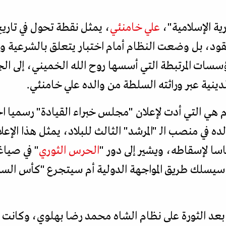
رية الإسلامية"،
علي خامنئي
، يمثل نقطة تحول في تاريخ
قود، بل وضعت النظام أمام اختبار يتعلق بالشرعية وا
لمؤسسات المرتبطة التي أسسها روح الله الخميني، إلى ال
الدينية عبر وراثته السلطة من والده علي خامنئي.
دم هي التي أدت لإعلان "مجلس خبراء القيادة" رسميا ا
ده في منصب الـ "المرشد" الثالث للبلاد، يمثل هذا الإع
الحرس الثوري
" في صياغ
 سيسلك طريق المواجهة الدولية أم سيتجرع "كأس السم
بعد الثورة على نظام الشاه محمد رضا بهلوي، وكانت 