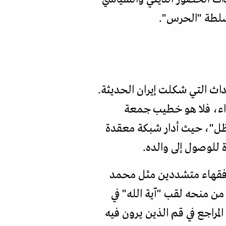
سلطة "الحرس".
هد، ونشأ في قلب الأحداث التي شكلت إيران الحديثة.
قاء بعيداً عن الأضواء، فلا هو خطيب جمعة
لظل"، حيث أدار شبكة معقدة
ة للوصول إلى والده.
اف فقهاء متشددين مثل محمد
 منحه لقب "آية الله" في
 المراجع في قم الذين يرون فيه