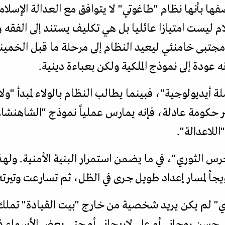
فها بأنها نظام "طاغوتي" لا يتوافق مع العدالة الإس
سلام ليست امتيازا عائليا بل هي تكليف يستند إلى الفقه 
تبى خامنئي ليعيد النظام إلى مرحلة ما قبل الخمي
ه عودة إلى نموذج الملكية ولكن بعباءة دينية.
 أيديولوجية"، فبينما يطالب النظام بالولاء لمبدأ "ولاي
بر حكومة عادلة، فإنه يمارس عملياً نموذج "الشاهنشاهي
اللاعدالة".
الثوري"، في ما يضمن استمرار البنية الأمنية. ولهذا ل
يجاً لمسار إعداد طويل جرى في الظل، ثم تسارعت وتي
ي" لم يكن يريد شخصية من خارج "بيت القيادة" تمل
حسن روحاني أو علي لاريجاني أو حتى بعض الأسماء ذ