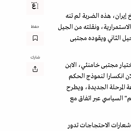
 إيران، هذه الضربة لم تنه
لاستمرارية، ونقلته من الجيل
حفظ
جيل الثاني ويقوده مجتبى
شارك
ختيار مجتبى خامنئي، الابن
لان انكسارا لنموذج الحكم
ة المرحلة الجديدة، ويطرح
" السياسي عبر اتفاق مع
شعارات الاحتجاجات تدور