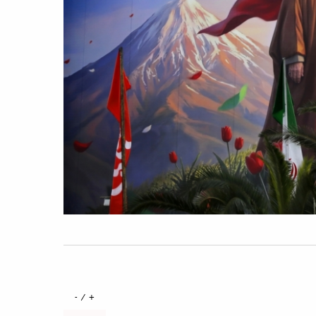
+ / -