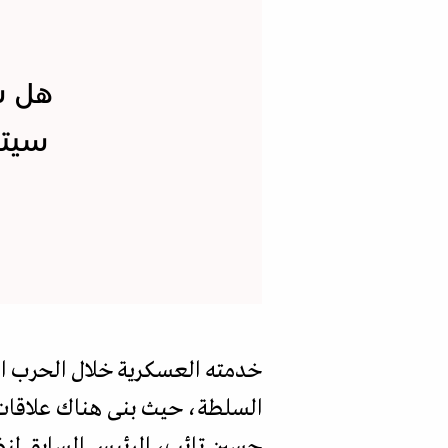
هل س
سيتج
خدمته العسكرية خلال الحرب الإير
السلطة، حيث بنى هناك علاقات و
حسين تائب، الرئيس السابق لمن