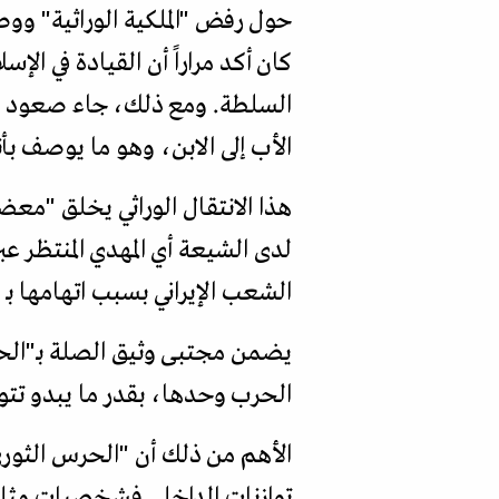
حول رفض "الملكية الوراثية" ووص
كان أكد مراراً أن القيادة في الإ
السلطة. ومع ذلك، جاء صعود مج
الأب إلى الابن، وهو ما يوصف بأن
هذا الانتقال الوراثي يخلق "معضلة
لدى الشيعة أي المهدي المنتظر ع
الشعب الإيراني بسبب اتهامها بـ "
يضمن مجتبى وثيق الصلة بـ"الحرس 
الحرب وحدها، بقدر ما يبدو تتو
الأهم من ذلك أن "الحرس الثور
توازنات الداخل. فشخصيات مثل 