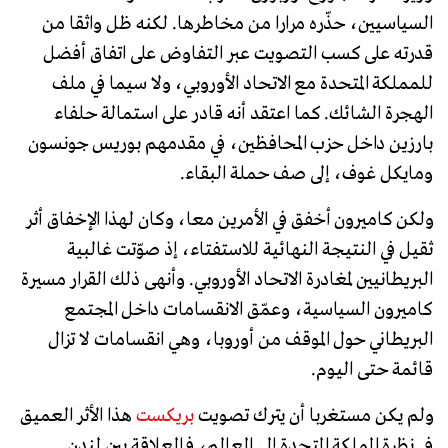
السياسيين، حذّره مرارا من مخاطرها. لكنه ظل واثقا من
قدرته على كسب التصويت عبر التفاوض على اتفاق أفضل
للمملكة المتحدة مع الاتحاد الأوروبي، ولا سيما في ملف
الهجرة الشائك. كما اعتقد أنه قادر على استمالة حلفاء
بارزين داخل حزب المحافظين، في مقدمهم بوريس جونسون
ومايكل غوف، إلى صف حملة البقاء.
ولكن كاميرون أخفق في الأمرين معا، وكان لهذا الإخفاق أثر
ثقيل في النتيجة النهائية للاستفتاء، إذ صوّتت غالبية
البريطانيين لمغادرة الاتحاد الأوروبي. وأنهى ذلك القرار مسيرة
كاميرون السياسية، وعمّق الانقسامات داخل المجتمع
البريطاني حول الموقف من أوروبا، وهي انقسامات لا تزال
قائمة حتى اليوم.
ولم يكن مستغربا أن يترك تصويت
بريكست
هذا الأثر العميق
في نظرة المملكة المتحدة إلى العالم، فالعلاقة بين لندن