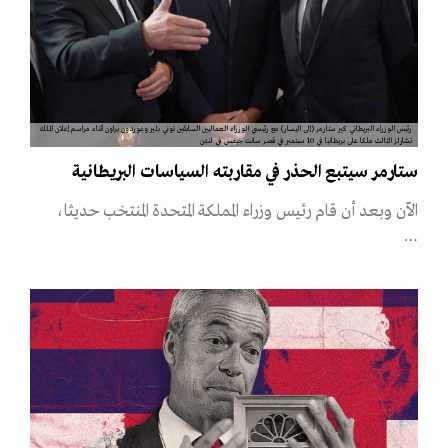
رئيس الوزراء البريطاني كير ستارمر (إلى اليسار) مع رئيسي الوزراء العماليين السابقين توني بلير وغوردون براون أثناء مراسم إعلان الملك
تشارلز الثالث ملكا على بريطانيا في 10 سبتمبر في قصر سانت جيمس في لندن
ستارمر سيتبع الحذر في مقاربته السياسات البريطانية
الآن وبعد أن قام رئيس وزراء المملكة المتحدة المنتخب حديثا،
…