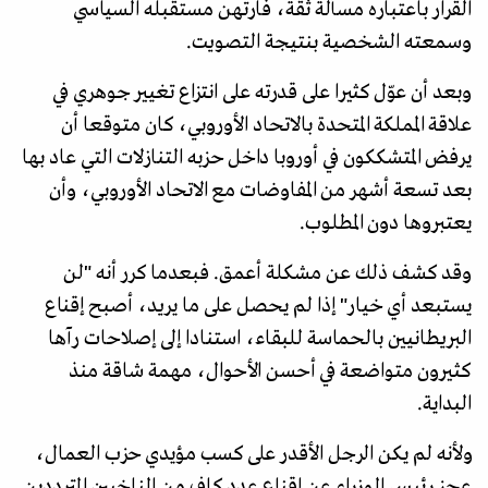
القرار باعتباره مسألة ثقة، فارتهن مستقبله السياسي
وسمعته الشخصية بنتيجة التصويت.
وبعد أن عوّل كثيرا على قدرته على انتزاع تغيير جوهري في
علاقة المملكة المتحدة بالاتحاد الأوروبي، كان متوقعا أن
يرفض المتشككون في أوروبا داخل حزبه التنازلات التي عاد بها
بعد تسعة أشهر من المفاوضات مع الاتحاد الأوروبي، وأن
يعتبروها دون المطلوب.
وقد كشف ذلك عن مشكلة أعمق. فبعدما كرر أنه "لن
يستبعد أي خيار" إذا لم يحصل على ما يريد، أصبح إقناع
البريطانيين بالحماسة للبقاء، استنادا إلى إصلاحات رآها
كثيرون متواضعة في أحسن الأحوال، مهمة شاقة منذ
البداية.
ولأنه لم يكن الرجل الأقدر على كسب مؤيدي حزب العمال،
عجز رئيس الوزراء عن إقناع عدد كاف من الناخبين المترددين