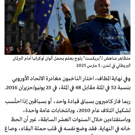
(رويترز)
متظاهر مناهض لـ"بريكست" يلوح بعلم يحمل ألوان أوكرانيا أمام البرلمان
البريطاني في لندن، 5 مارس 2025
وفي نهاية المطاف، اختار الناخبون مغادرة الاتحاد الأوروبي
بنسبة 52 في المئة مقابل 48 في المئة، في 23 يونيو/حزيران 2016.
ربما فاز كاميرون بسباق قيادة واحد، أو بسباقين إذا احتُسب
تشكيل ائتلاف عام 2010، وبانتخابات عامة واحدة،
وباستفتاءين خلال السنوات العشر السابقة، غير أن الحظ
خانه في النهاية. فقد وضع نفسه في قلب حملة البقاء، وصاغ