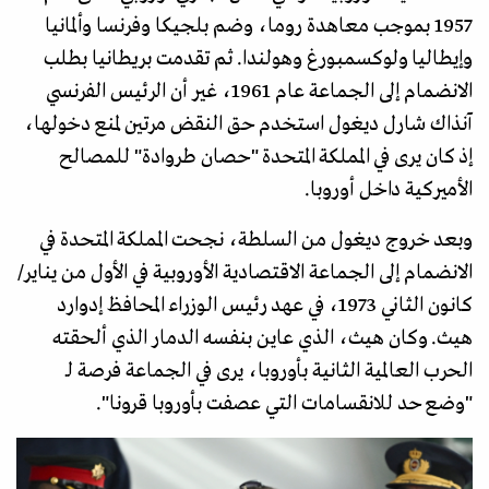
1957 بموجب معاهدة روما، وضم بلجيكا وفرنسا وألمانيا
وإيطاليا ولوكسمبورغ وهولندا. ثم تقدمت بريطانيا بطلب
الانضمام إلى الجماعة عام 1961، غير أن الرئيس الفرنسي
آنذاك شارل ديغول استخدم حق النقض مرتين لمنع دخولها،
إذ كان يرى في المملكة المتحدة "حصان طروادة" للمصالح
الأميركية داخل أوروبا.
وبعد خروج ديغول من السلطة، نجحت المملكة المتحدة في
الانضمام إلى الجماعة الاقتصادية الأوروبية في الأول من يناير/
كانون الثاني 1973، في عهد رئيس الوزراء المحافظ إدوارد
هيث. وكان هيث، الذي عاين بنفسه الدمار الذي ألحقته
الحرب العالمية الثانية بأوروبا، يرى في الجماعة فرصة لـ
"وضع حد للانقسامات التي عصفت بأوروبا قرونا".