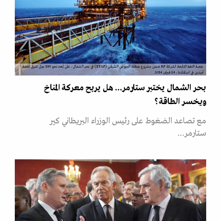
منصة النفط التابعة لشركة BP ضمن مشروع منطقة الحوض الشرقي (ETAP) في بحر الشمال، على بُعد نحو 100 ميل شرق مدينة
أبردين في اسكتلندا، 24 فبراير 2014.
بحر الشمال يختبر ستارمر... هل يربح معركة المناخ
ويخسر الطاقة؟
مع تصاعد الضغوط على رئيس الوزراء البريطاني كير
ستارمر…