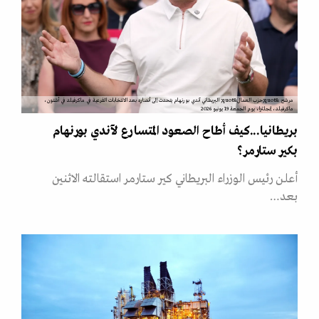
مرشح &quot;حزب العمال&quot; البريطاني آندي بورنهام يتحدث إلى أنصاره بعد الانتخابات الفرعية في ماكرفيلد في أشتون،
ماكرفيلد، إنجلترا، يوم الجمعة 19 يونيو 2026
بريطانيا...كيف أطاح الصعود المتسارع لآندي بورنهام
بكير ستارمر؟
أعلن رئيس الوزراء البريطاني كير ستارمر استقالته الاثنين
بعد…