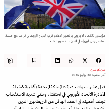
(أسوشييتد برس)
مؤيدون للاتحاد الأوروبي يرفعون الأعلام قرب البرلمان البريطاني تزامنا مع جلسة
أسئلة رئيس الوزراء في لندن، 20 مايو 2026
كون كوخلين
آخر تحديث
22 يونيو 2026
قبل عشر سنوات، صوّتت المملكة المتحدة بأغلبية ضئيلة
لمغادرة الاتحاد الأوروبي في استفتاء وطني شديد الاستقطاب،
تجلت أهميته في العدد الهائل من البريطانيين الذين
اقترعوا، والذي فاق أي رقم سُجل في البلاد قبل ذلك أو