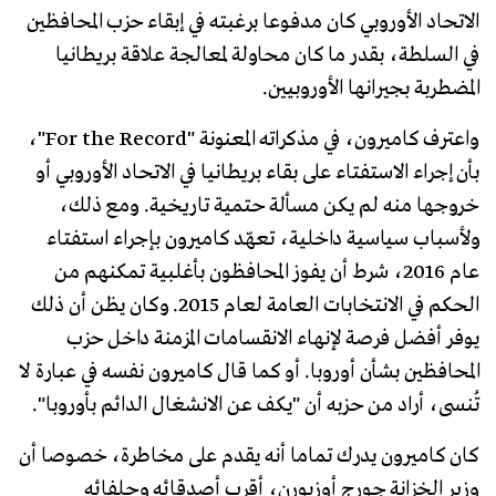
الاتحاد الأوروبي كان مدفوعا برغبته في إبقاء حزب المحافظين
في السلطة، بقدر ما كان محاولة لمعالجة علاقة بريطانيا
المضطربة بجيرانها الأوروبيين.
واعترف كاميرون، في مذكراته المعنونة "For the Record"،
بأن إجراء الاستفتاء على بقاء بريطانيا في الاتحاد الأوروبي أو
خروجها منه لم يكن مسألة حتمية تاريخية. ومع ذلك،
ولأسباب سياسية داخلية، تعهّد كاميرون بإجراء استفتاء
عام 2016، شرط أن يفوز المحافظون بأغلبية تمكنهم من
الحكم في الانتخابات العامة لعام 2015. وكان يظن أن ذلك
يوفر أفضل فرصة لإنهاء الانقسامات المزمنة داخل حزب
المحافظين بشأن أوروبا. أو كما قال كاميرون نفسه في عبارة لا
تُنسى، أراد من حزبه أن "يكف عن الانشغال الدائم بأوروبا".
كان كاميرون يدرك تماما أنه يقدم على مخاطرة، خصوصا أن
وزير الخزانة جورج أوزبورن، أقرب أصدقائه وحلفائه