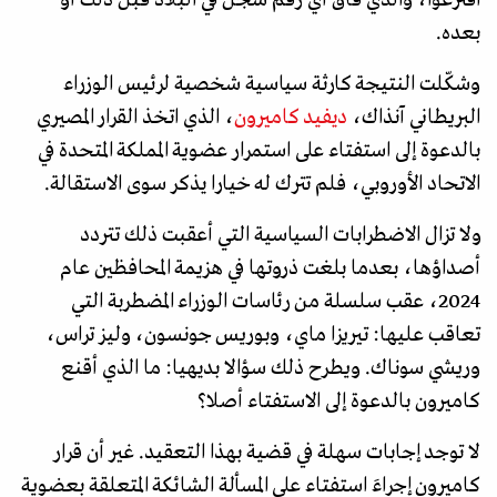
بعده.
وشكّلت النتيجة كارثة سياسية شخصية لرئيس الوزراء
البريطاني آنذاك،
ديفيد كاميرون
، الذي اتخذ القرار المصيري
بالدعوة إلى استفتاء على استمرار عضوية المملكة المتحدة في
الاتحاد الأوروبي، فلم تترك له خيارا يذكر سوى الاستقالة.
ولا تزال الاضطرابات السياسية التي أعقبت ذلك تتردد
أصداؤها، بعدما بلغت ذروتها في هزيمة المحافظين عام
2024، عقب سلسلة من رئاسات الوزراء المضطربة التي
تعاقب عليها: تيريزا ماي، وبوريس جونسون، وليز تراس،
وريشي سوناك. ويطرح ذلك سؤالا بديهيا: ما الذي أقنع
كاميرون بالدعوة إلى الاستفتاء أصلا؟
لا توجد إجابات سهلة في قضية بهذا التعقيد. غير أن قرار
كاميرون إجراءَ استفتاء على المسألة الشائكة المتعلقة بعضوية