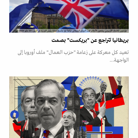
مؤيدون للاتحاد الأوروبي يرفعون الأعلام قرب البرلمان البريطاني تزامنا مع جلسة أسئلة رئيس الوزراء في لندن، 20 مايو 2026
بريطانيا تتراجع عن "بريكست" بصمت
تعيد كل معركة على زعامة "حزب العمال" ملف أوروبا إلى
الواجهة…