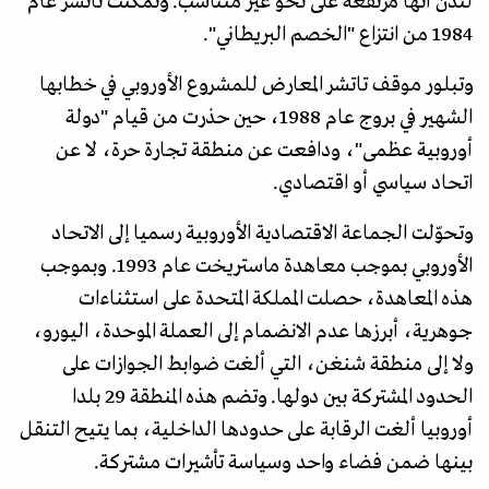
لندن أنها مرتفعة على نحو غير متناسب. وتمكنت تاتشر عام
1984 من انتزاع "الخصم البريطاني".
وتبلور موقف تاتشر المعارض للمشروع الأوروبي في خطابها
الشهير في بروج عام 1988، حين حذرت من قيام "دولة
أوروبية عظمى"، ودافعت عن منطقة تجارة حرة، لا عن
اتحاد سياسي أو اقتصادي.
وتحوّلت الجماعة الاقتصادية الأوروبية رسميا إلى الاتحاد
الأوروبي بموجب معاهدة ماستريخت عام 1993. وبموجب
هذه المعاهدة، حصلت المملكة المتحدة على استثناءات
جوهرية، أبرزها عدم الانضمام إلى العملة الموحدة، اليورو،
ولا إلى منطقة شنغن، التي ألغت ضوابط الجوازات على
الحدود المشتركة بين دولها. وتضم هذه المنطقة 29 بلدا
أوروبيا ألغت الرقابة على حدودها الداخلية، بما يتيح التنقل
بينها ضمن فضاء واحد وسياسة تأشيرات مشتركة.