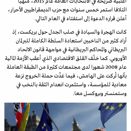
أغلبية صريحة في الانتخابات العامة عام 2015، منهيا
ائتلافا استمر خمس سنوات مع حزب الديمقراطيين الأحرار،
أعلن قراره الدعوة إلى استفتاء في العام التالي.
كانت الهجرة والسيادة في صلب الجدل حول بريكست، إذ
أراد كثير من الناخبين استعادة السلطة الكاملة للبرلمان
البريطاني والمحاكم البريطانية في مواجهة قانون الاتحاد
الأوروبي. كما خلّف القلق الاقتصادي الذي أعقب الأزمة المالية
عام 2008 شعورا لدى مجتمعات كثيرة من الطبقة العاملة
بأنها تُركت على الهامش، فيما غذّت حملة الخروج نزعة
معادية للمؤسسة، واستثمرت انعدام الثقة بالنخب في
وستمنستر وبروكسل معا.