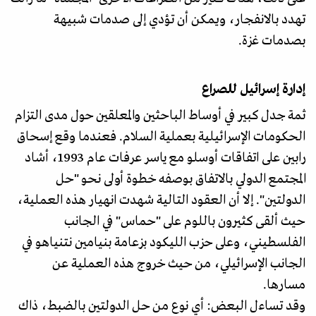
تهدد بالانفجار، ويمكن أن تؤدي إلى صدمات شبيهة
بصدمات غزة.
إدارة إسرائيل للصراع
ثمة جدل كبير في أوساط الباحثين والمعلقين حول مدى التزام
الحكومات الإسرائيلية بعملية السلام. فعندما وقع إسحاق
رابين على اتفاقات أوسلو مع ياسر عرفات عام 1993، أشاد
المجتمع الدولي بالاتفاق بوصفه خطوة أولى نحو "حل
الدولتين". إلا أن العقود التالية شهدت انهيار هذه العملية،
حيث ألقى كثيرون باللوم على "حماس" في الجانب
الفلسطيني، وعلى حزب الليكود بزعامة بنيامين نتنياهو في
الجانب الإسرائيلي، من حيث خروج هذه العملية عن
مسارها.
وقد تساءل البعض: أي نوع من حل الدولتين بالضبط، ذاك