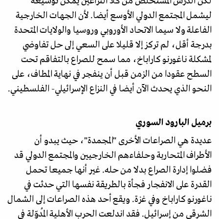
لكن الدرس المستخلص من كلا النزاعين يمكن توسيعه
ليشمل المجتمع الدولي الأوسع أيضا. لأن الجهات الخارجية
الفاعلة ولا سيما الاتحاد الأوروبي وروسيا والولايات المتحدة
بدرجة أقل، لم تركز إلا قليلا على السعي إلى حل تفاوضي
لمشكلة ناغورنو كاراباخ، مما سمح للصراع بالتفاقم تحت
السطح عقودا من الزمن قبل أن ينفجر في نهاية المطاف، على
النحو الذي يحدث الآن أيضا في النزاع الإسرائيلي- الفلسطيني.
برميل البارود السوري
عديدة هي الصراعات الأخرى "المجمدة"، حيث يبدو أن
الأطراف المتحاربة وحلفاءهم الخارجيين والمجتمع الدولي قد
فضلوا إدارة الصراع بدلا من حله. غير أنها جميعا تحمل
القدرة على الانفجار فجأة بالطريقة نفسها التي حدثت في
ناغورنو كاراباخ وفي غزة. ويقع أحد هذه الصراعات إلى الشمال
الشرقي من إسرائيل. فقد اندلعت الحرب الأهلية المُدوّلة في