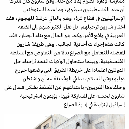
ممارسة لإدارة الصراع بدلا من حله. ولأن شارون كان مدركا
أن عدد الفلسطينيين سيفوق دوما عدد المستوطنين
الإسرائيليين في قطاع غزة، وهم بالتالي عرضة للهجوم، فقد
اختار شارون ترحيلهم– بل نقل الكثير منهم إلى الضفة
الغربية في واقع الأمر. وكما هو الحال مع بناء الجدار، فقد
كانت هذه إجراءات أحادية الجانب، وهي طريقة شارون
المفضلة للتعامل مع الصراع بدلا من التفاوض مع السلطة
الفلسطينية. وبينما ستحاول الولايات المتحدة إحياء حل
الدولتين اعتمادا على خريطة الطريق التي وضعها جورج
دبليو بوش للسلام، بدا في الوقت نفسه أن واشنطن
وحلفاءها الغربيين- بامتناعهم عن الضغط بشكل فعال على
شارون لحمله على المشاركة فيها- يؤيدون استراتيجية
إسرائيل المتزايدة في إدارة الصراع.