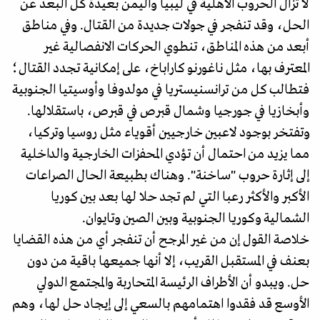
لا تزال الحروب الأهلية في ليبيا واليمن بعيدة كل البعد عن
الحل، وقد تنفجر في جولات جديدة من القتال. وفي مناطق
أبعد من هذه المناطق، تنطوي الحركات الانفصالية غير
المعترف بها، مثل ناغورنو كاراباخ، على إمكانية تجدد القتال؛
فتطالب كل من ترانسنيستريا في مولدوفا وأوسيتيا الجنوبية
وأبخازيا في جورجيا وشمال قبرص في قبرص، باستقلالها.
وتفتخر بوجود لاعبين خارجيين أقوياء مثل روسيا وتركيا،
مما يزيد من احتمال أن تؤدي المحفزات الخارجية والداخلية
إلى إثارة حروب "ساخنة". وهناك بطبيعة الحال الصراعات
الأكبر والأكثر رعبا التي لم تجد حلا لها بعد بين كوريا
الشمالية وكوريا الجنوبية وبين الصين وتايوان.
خلاصة القول إن من غير المرجح أن تنفجر أي من هذه القضايا
بعنف في المستقبل القريب، إلا أنها جميعها باقية من دون
حل. ويبدو أن الأطراف الرئيسة المتحاربة والمجتمع الدولي
الأوسع قد فقدوا اهتمامهم بالسعي إلى إيجاد حل لها، وهم