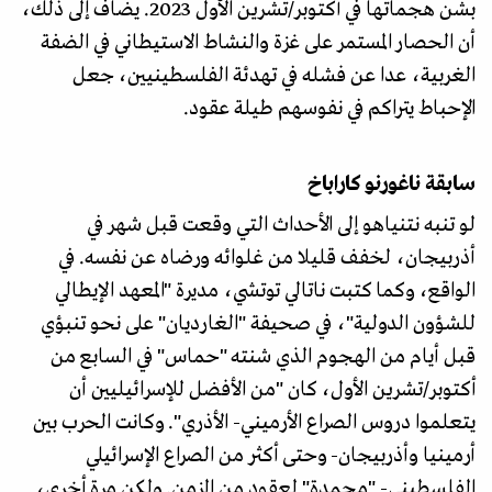
بشن هجماتها في أكتوبر/تشرين الأول 2023. يضاف إلى ذلك،
أن الحصار المستمر على غزة والنشاط الاستيطاني في الضفة
الغربية، عدا عن فشله في تهدئة الفلسطينيين، جعل
الإحباط يتراكم في نفوسهم طيلة عقود.
سابقة ناغورنو كاراباخ
لو تنبه نتنياهو إلى الأحداث التي وقعت قبل شهر في
أذربيجان، لخفف قليلا من غلوائه ورضاه عن نفسه. في
الواقع، وكما كتبت ناتالي توتشي، مديرة "المعهد الإيطالي
للشؤون الدولية"، في صحيفة "الغارديان" على نحو تنبؤي
قبل أيام من الهجوم الذي شنته "حماس" في السابع من
أكتوبر/تشرين الأول، كان "من الأفضل للإسرائيليين أن
يتعلموا دروس الصراع الأرميني- الأذري". وكانت الحرب بين
أرمينيا وأذربيجان- وحتى أكثر من الصراع الإسرائيلي
الفلسطيني- "مجمدة" لعقود من الزمن. ولكن مرة أخرى،