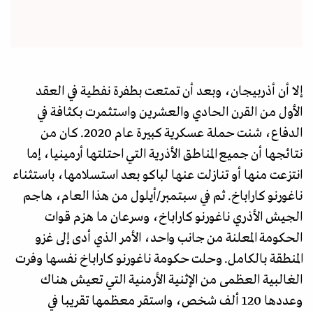
إلا أن أذربيجان، وبعد أن تمتعت بطفرة نفطية في العقد
الأول من القرن الحادي والعشرين واستثمرت بكثافة في
الدفاع، شنت حملة عسكرية كبيرة عام 2020. كان من
نتائجها أن جميع المناطق الأذرية التي احتلتها أرمينيا، إما
انتزعت منها أو تنازلت عنها لباكو بعد استسلامها، باستثناء
ناغورنو كاراباخ. ثم في سبتمبر/أيلول من هذا العام، هاجم
الجيش الأذري ناغورنو كاراباخ، وسرعان ما هزم قوات
الحكومة المعلنة من جانب واحد، الأمر الذي أدى إلى غزو
المنطقة بالكامل. وحلت حكومة ناغورنو كاراباخ نفسها وفرت
الغالبية العظمى من الإثنية الأرمنية التي تعيش هناك
وعددها 120 ألف شخص، واستقر معظمها تقريبا في