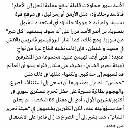
الأسد سوى محاولات قليلة لدفع عملية الحل إلى الأمام؛
فالأسد وحلفاؤه، مثل الأرمن أو إسرائيل، في موقع قوة
نسبية، ولم يُبد لا هو ولا حلفاؤه أي استعداد للقبول
بتسوية. بل أصر الأسد مرارا على أنه سوف يستعيد "كل شبر"
من سوريا. ومع ذلك، كما أشار البروفيسور فابريس بالانش
في معهد واشنطن، فإن إدلب تشبه قطاع غزة من نواحٍ
عديدة؛ فهي أيضا تهيمن عليها مجموعة من المتطرفين
(هيئة تحرير الشام)، تشرف على سكان فقراء يبدو أن العالم
قد نسيهم إلى حد كبير. ولكنها- مثلها في ذلك مثل
"حماس"- لم يزل بمقدورها أن تسعى إلى استئناف الصراع.
والهجوم بطائرة مسيرة على حفل تخرج عسكري سوري في
أكتوبر/تشرين الأول، أدى إلى مقتل 89 شخصا، لم يعلن
أحد مسؤوليته عنه، لكن الكثيرين يشتبهون في "هيئة تحرير
الشام"، مما يشير إلى أن الصراع ما زال قادرا على الاشتعال
من جديد.