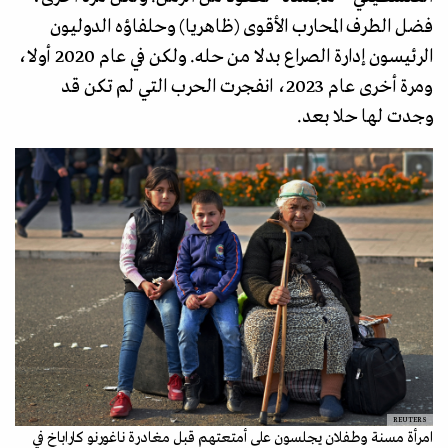
فضل الطرف المحارب الأقوى (ظاهريا) وحلفاؤه الدوليون
الرئيسون إدارة الصراع بدلا من حله. ولكن في عام 2020 أولا،
ومرة أخرى عام 2023، انفجرت الحرب التي لم تكن قد
وجدت لها حلا بعد.
REUTERS
امرأة مسنة وطفلان يجلسون على أمتعتهم قبل مغادرة ناغورنو كاراباخ في