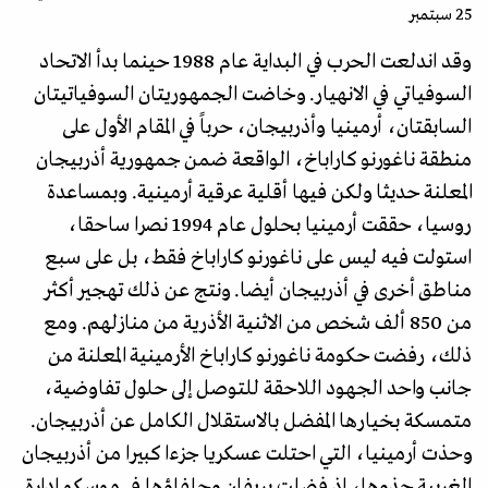
25 سبتمبر
وقد اندلعت الحرب في البداية عام 1988 حينما بدأ الاتحاد
السوفياتي في الانهيار. وخاضت الجمهوريتان السوفياتيتان
السابقتان، أرمينيا وأذربيجان، حرباً في المقام الأول على
منطقة ناغورنو كاراباخ، الواقعة ضمن جمهورية أذربيجان
المعلنة حديثا ولكن فيها أقلية عرقية أرمينية. وبمساعدة
روسيا، حققت أرمينيا بحلول عام 1994 نصرا ساحقا،
استولت فيه ليس على ناغورنو كاراباخ فقط، بل على سبع
مناطق أخرى في أذربيجان أيضا. ونتج عن ذلك تهجير أكثر
من 850 ألف شخص من الاثنية الأذرية من منازلهم. ومع
ذلك، رفضت حكومة ناغورنو كاراباخ الأرمينية المعلنة من
جانب واحد الجهود اللاحقة للتوصل إلى حلول تفاوضية،
متمسكة بخيارها المفضل بالاستقلال الكامل عن أذربيجان.
وحذت أرمينيا، التي احتلت عسكريا جزءا كبيرا من أذربيجان
الغربية حذوها، إذ فضلت يريفان وحلفاؤها في موسكو إدارة