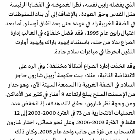
الذي يفضله رابين نفسه، نظرا لغموضه في القضايا الرئيسة
مثل القدس وحق العودة، بالإضافة إلى أن بناء المستوطنات
في الضفة الغربية زاد في عهده حتى بعد اتفاق أوسلو. أما بعد
اغتيال رابين عام 1995، فقد فضل خلفاؤه في الغالب إدارة
الصراع بدلا من حله، باستثناء إيهود باراك وإيهود أولمرت
اللذين انخرطا في مبادرات سلام جادة.
وقد اتخذت إدارة الصراع أشكالا مختلفة؛ وفي الرد على
الانتفاضة الثانية، مثلا، بنت حكومة أرييل شارون حاجز
السلام في الضفة الغربية ذا السمعة السيئة الآن، وهو جدار
من الإسمنت المسلح يبلغ ارتفاعه 9 أمتار في كثير من الأماكن.
ومن وجهة نظر شارون، حقق ذلك هدفه، إذ انخفض عدد
العمليات الانتحارية من 73 في الفترة 2000-2003 إلى 12
فقط في الفترة 2003-2006. وعلى نحو مماثل، اختار شارون
الانسحاب من غزة من جانب واحد عام 2005. وكان ذلك