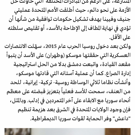
المتنازعة، على الرغم من المبادرات المختلفة التي حاولت حل
الأزمة على نحو دائم، حيث أطلقت الأمم المتحدة عمليتي
جنيف وفيينا بهدف تشكيل حكومات توافقية من شأنها أن
تؤدي في نهاية المطاف إلى الإطاحة بالأسد، أو تقليص سلطته
على الأقل.
ولكن بعد دخول روسيا الحرب عام 2015، سهّلت الانتصارات
العسكرية التي حققتها موسكو (وطهران) على الأسد أن يتبوأ
مقعد القيادة، واتبعت دمشق بدلا من الحل استراتيجية
إدارة الصراع. كما أن عملية آستانه التي قادتها موسكو،
وأنشأت نظاما ثلاثي الوساطة روسية- تركية- إيرانية، للحد
من العنف، سمحت للأسد فعلياً بتعزيز قبضته على معظم
أنحاء سوريا مع الابقاء على آخر المتمردين في إدلب. وبالمثل،
فإن وجود الولايات المتحدة في الشرق بعد هزيمة تنظيم
"داعش" وفر الحماية لقوات سوريا الديمقراطية.