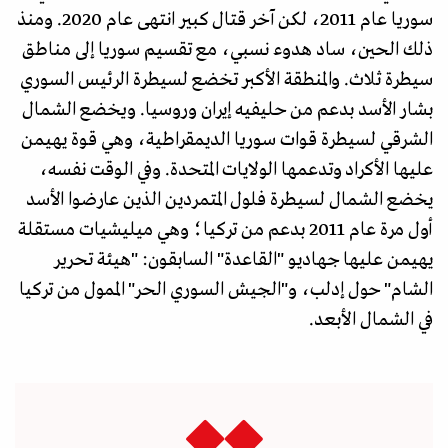
سوريا عام 2011، لكن آخر قتال كبير انتهى عام 2020. ومنذ
ذلك الحين، ساد هدوء نسبي، مع تقسيم سوريا إلى مناطق
سيطرة ثلاث. والمنطقة الأكبر تخضع لسيطرة الرئيس السوري
بشار الأسد بدعم من حليفيه إيران وروسيا. ويخضع الشمال
الشرقي لسيطرة قوات سوريا الديمقراطية، وهي قوة يهيمن
عليها الأكراد وتدعمها الولايات المتحدة. وفي الوقت نفسه،
يخضع الشمال لسيطرة فلول المتمردين الذين عارضوا الأسد
أول مرة عام 2011 بدعم من تركيا؛ وهي ميليشيات مستقلة
يهيمن عليها جهاديو "القاعدة" السابقون: "هيئة تحرير
الشام" حول إدلب، و"الجيش السوري الحر" الممول من تركيا
في الشمال الأبعد.