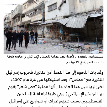
EPA
فلسطينيون يتفقدون الأضرار بعد عملية للجيش الإسرائيلي في مخيم بلاطة
بالضفة الغربية في 19 نوفمبر
وقد بات اللجوء إلى هذا النمط أمرا متكررا. فحروب إسرائيل
المتكررة مع "حماس"، بعد استيلائها على غزة عام 2007،
نظر إليها قبل هذا العام على أنها عملية "قص شعر" يقوم
بها الجيش الإسرائيلي؛ وهي طريقة لمعاقبة المسلحين
الفلسطينيين بسبب شنهم غارات أو صواريخ على إسرائيل،