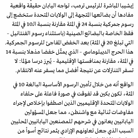
إيشيبا المباشرة للرئيس ترمب، تواجه اليابان حقيقة واقعية
مفادها أن بضائعها المتجهة إلى الولايات المتحدة ستخضع إلى
رسوم جمركية بنسبة 24 في المئة مقارنة بنسبة الـ10 في المئة
فقط الخاصة بالبضائع الصينية (باستثناء رسوم الفنتانيل –
التي تبلغ 20 في المئة) بعد الخفض المفاجئ للرسوم الجمركية.
هذا الحرج الديبلوماسي – الذي يمثّل خفضا مذهلا بنسبة 14
في المئة، مقارنة بمنافستها الإقليمية – يُبرِز درسا مؤلما: لا
تسفر التنازلات عن نتيجة أفضل مما يسفر عنه الانتقام.
الواقع أنه من خلال تأمين الرسوم الأساسية البالغة 10 في
المئة، تكون بكين قد تفوقت في صورة فاعلة على حلفاء
الولايات المتحدة الإقليميين الذين اصطفوا بإخلاص لإجراء
مفاوضات ثنائية مع واشنطن، مما جعل المسؤولين
اليابانيين يعانون في شرحهم للمصنعين اليابانيين المحليين
السبب الذي جعل تعاونهم الإرادي يثمر نتائج أسوأ من