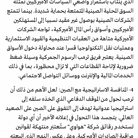
الذي ينتاب باستمرار واضعي السياسات الأميركيين تمثّله
السوق المحلية الصينية المتمتعة بحماية شديدة. بينما تتمتع
الشركات الصينية بوصول غير مقيد نسبيا إلى المستهلكين
الأميركيين وأسواق رأس المال الأميركية، تواجه الشركات
الأميركية متاهة من العقبات التنظيمية والقيود الاستثمارية
وعمليات نقل التكنولوجيا قسرا عند محاولة دخول الأسواق
الصينية. يعتبر فريق ترمب الرسوم الجمركية وسيلة ضغط
ضرورية لإتاحة القطاعات التي لا تزال محظورة، بما في ذلك
الخدمات المالية والإنترنت ووسائل التواصل الاجتماعي.
4- المنافسة الاستراتيجية مع الصين: لعل الأهم من ذلك أن
ترمب تحول من الموقف الدفاعي الذي اتخذه سلفه إلى
استراتيجيا عدوانية تهدف إلى التفوق على الصين على الصعيد
العالمي. يتجسد هذا التحول في إعلانه الأخير أن أي دولة
تستخدم رقائق شركة "هواوي" ستُعتبَر منتهكة لقوانين
مراقبة الصادرات الأميركية. وعلى عكس النهج الذي اتبعته