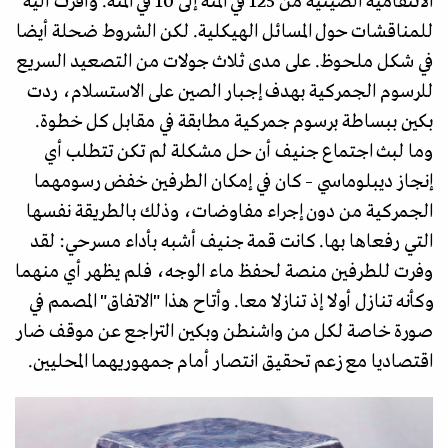
الانتقامية الصينية من 125 في المئة إلى 10 في المئة. وأقرت آلية
للمناقشات حول المسائل الهيكلية. لكن الشروط ضحلة أيضا
في شكل ملحوظ. على مدى ثلاث جولات من التصعيد السريع
للرسوم الجمركية بهدف إجبار الصين على الاستسلام، ردت
بكين ببساطة برسوم جمركية مطابقة في مقابل كل خطوة.
وما لبث اجتماع جنيف أن حل مشكلة لم تكن تتطلب أي
إنجاز ديبلوماسي – كان في إمكان الطرفين خفض رسومهما
الجمركية من دون إجراء مفاوضات، وذلك بالطريقة نفسها
التي رفعاها بها. كانت قمة جنيف أشبه بأداء مسرحي: لقد
وفرت للطرفين منصة لحفظ ماء الوجه، فلم يظهر أي منهما
وكأنه تنازل أولا إذ تنازلا معا. وأتاح هذا "الاتفاق" المصمم في
صورة خاصة لكل من واشنطن وبكين التراجع عن موقف ضار
اقتصاديا مع زعم تحقيق انتصار أمام جمهوريهما المحليين.