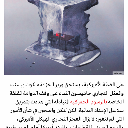
إيوان وايت
على الضفة الأميركية، يستحق وزير الخزانة سكوت بيسنت
والممثل التجاري جاميسون الثناء على وقف الدوامة المقلقة
الخاصة
بالرسوم الجمركية
المتبادلة التي هددت بتمزيق
سلاسل الإمداد العالمية. لكن لنكن واضحين في شأن الأمور
التي لم تتغير: لا يزال العجز التجاري الهيكلي الأميركي،
والدعم الصيني للقطاعات، وإغلاق أميركا أمام الصين طريق