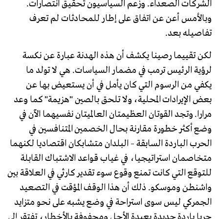
الشركات الصعداء. وزعم السياسيون تحقيق انتصارات.
وبالأمس أعن عن اتفاق على إطار للمحادثات لم تعرف
تفاصيله بعد.
لكن تقييما رصينا يكشف أن هذه الهدنة عبارة عن نكسة
لرؤية الرئيس ترمب في مضمار السياسات. هي لا تولد ما
يكفي من الرسوم التي كان يأمل في أن يستعيض بها عن
بعض الإيرادات المحلية، ولا تلحق بالصين "هزيمة" كما وعد
مرارا. وتجد القوتان العظيمتان العالميتان نفسيهما الآن في
وضع أكثر خطورة مقارنة بحال الخصمين المتنافسين في
الحرب الباردة السابقة – البلدان متشابكان اقتصاديا لكنهما
متخاصمان استراتيجيا، في غياب قواعد الاشتباك القابلة
للتوقع التي كانت تمنع وقوع سوء تقدير كارثي في العلاقة بين
واشنطن وموسكو. ذلك أن هذا الوقف المؤقت في التصعيد
الجمركي ليس سوى استراحة في وضع يشبه على نحو متزايد
حربا باردة جديدة بعيدة الأجل ومحفوفة بالأخطار، تفتقر إلى