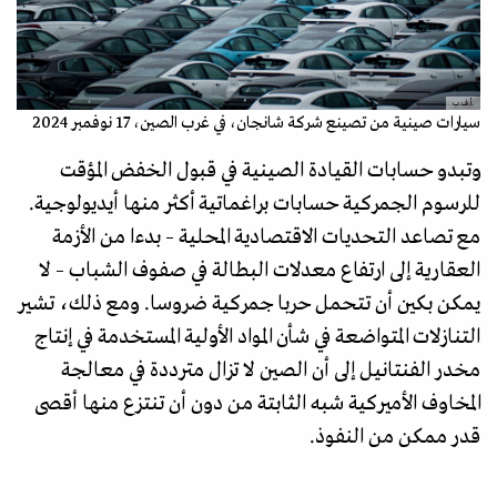
.أ.ف.ب
سيارات صينية من تصينع شركة شانجان، في غرب الصين، 17 نوفمبر 2024
وتبدو حسابات القيادة الصينية في قبول الخفض المؤقت
للرسوم الجمركية حسابات براغماتية أكثر منها أيديولوجية.
مع تصاعد التحديات الاقتصادية المحلية – بدءا من الأزمة
العقارية إلى ارتفاع معدلات البطالة في صفوف الشباب – لا
يمكن بكين أن تتحمل حربا جمركية ضروسا. ومع ذلك، تشير
التنازلات المتواضعة في شأن المواد الأولية المستخدمة في إنتاج
مخدر الفنتانيل إلى أن الصين لا تزال مترددة في معالجة
المخاوف الأميركية شبه الثابتة من دون أن تنتزع منها أقصى
قدر ممكن من النفوذ.