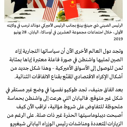
.أ.ف.ب
الرئيس الصيني شي جينغ بينغ بجانب الرئيس الأميركي دونالد ترمب في ولايته
الأولى، خلال اجتماعات مجموعة العشرين في أوساكا، اليابان، 28 يونيو
2019
وتجد دول العالم الأخرى الآن أن سياساتها التجارية إزاء
الصين تمليها واشنطن في صورة فاعلة معتبرة إياها بمثابة
ثمن للوصول إلى الأسواق الأميركية – وهذا شكل جديد من
أشكال الإكراه الاقتصادي المقنّع بقناع الاتفاقات الثنائية.
بعد اتفاق جنيف، تجد طوكيو نفسها في وضع غير مستقر في
شكل غير متوقع. فاليابان التي هرعت إلى واشنطن بحماسة
ملحوظة للتفاوض على شروط مؤاتية، تراقب الآن كيف
أصبحت ديبلوماسيتها الحذرة غير ذات صلة. على الرغم من
الزيارات المتعددة ومناشدات رئيس الوزراء الياباني شيغيرو