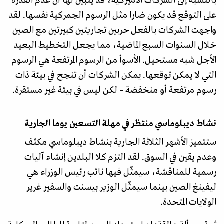
بالنسبة إلى الشركات الأميركية، قد يتبين لها أن عدم القدرة
على التوقع قد يكون ضارا مثل الرسوم الجمركية نفسها. لقد
واجهت الشركات بالفعل حربين تجاريتين كبيرتين مع الصين
خلال السنوات السبع الماضية، مما يجعل التخطيط البعيد
الأجل شبه مستحيل. الأسوأ من الرسوم المرتفعة هي الرسوم
التي لا يمكن توقعها. يمكن الشركات أن تنجح في بيئة ذات
رسوم مرتفعة أو منخفضة – لكن ليس في بيئة غير مستقرة.
نشاط ديبلوماسي منتظر في مهلة التسعين يوما الجارية
ستتميز الأشهر الثلاثة الجارية بنشاط ديبلوماسي مكثف
وعدم يقين في السوق. لقد التزم كلا البلدين إنشاء آليات
رسمية للمناقشة، سيمثّل فيها نائب رئيس الوزراء هي
ليفينغ الصين بينما سيمثّل الوزير بيسنت والسفير غرير
الولايات المتحدة.