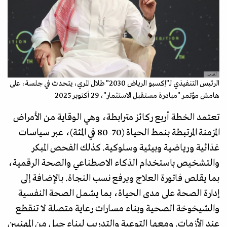
أ.ف.ب.
الرئيس التنفيذي لـ"إكسبو الرياض 2030" طلال المري، يتحدث في جلسة، على
هامش مؤتمر "مبادرة مستقبل الاستثمار"، 29 أكتوبر 2025
تعتمد الخطة أربع ركائز مترابطة، وهي الوقاية من الأمراض
المزمنة المرتبطة بنمط الحياة (70–80 في المئة)، عبر سياسات
غذائية ورياضية وبيئية وسلوكية. كذلك الفحص المبكر
والتشخيص باستخدام الذكاء الاصطناعي والصحة الرقمية،
بما يقلص فاتورة العلاج ويرفع نسب النجاة. بالإضافة إلى
إدارة الصحة على مدى الحياة، بما يشمل الصحة النفسية
والشيخوخة الصحية وبناء مسارات رعاية متصلة لا تنقطع
عند الأزمات. ومعها التوعية والتدريب لبناء جيل من المهنيين