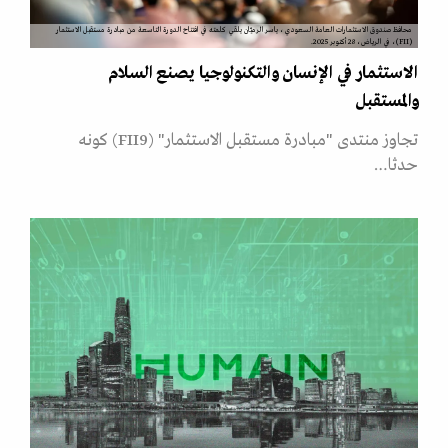
محافظ صندوق الاستثمارات العامة السعودي، ياسر الرميّان يلقي كلمته في افتتاح الدورة التاسعة من مبادرة مستقبل الاستثمار
(FII)، في الرياض، 28 أكتوبر 2025.
الاستثمار في الإنسان والتكنولوجيا يصنع السلام
والمستقبل
تجاوز منتدى "مبادرة مستقبل الاستثمار" (FII9) كونه
حدثا…