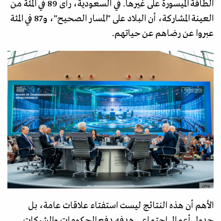
الطاقة الميسورة على غيرها. في السعودية، رأى 89 في المئة من
العينة المشاركة، أن البلاد على "المسار الصحيح"، و87 في المئة
عبروا عن رضاهم عن حياتهم.
رويترز
الأهم أن هذه النتائج ليست استفتاء علاقات عامة، بل
جدول أعمال اجتماعي هدفه دفع الحكومات والشركات