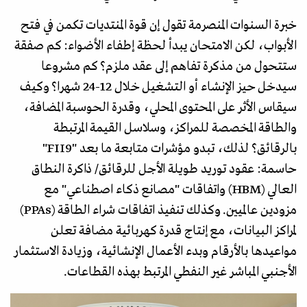
خبرة السنوات المنصرمة تقول إن قوة المنتديات تكمن في فتح
الأبواب، لكن الامتحان يبدأ لحظة إطفاء الأضواء: كم صفقة
ستتحول من مذكرة تفاهم إلى عقد ملزم؟ كم مشروعا
سيدخل حيز الإنشاء أو التشغيل خلال 12-24 شهرا؟ وكيف
سيقاس الأثر على المحتوى المحلي، وقدرة الحوسبة المضافة،
والطاقة المخصصة للمراكز، وسلاسل القيمة المرتبطة
بالرقائق؟ لذلك، تبدو مؤشرات متابعة ما بعد "FII9"
حاسمة: عقود توريد طويلة الأجل للرقائق/ ذاكرة النطاق
العالي (HBM) واتفاقات "مصانع ذكاء اصطناعي" مع
مزودين عالميين. وكذلك تنفيذ اتفاقات شراء الطاقة (PPAs)
لمراكز البيانات، مع إنتاج قدرة كهربائية مضافة تعلن
مواعيدها بالأرقام وبدء الأعمال الإنشائية، وزيادة الاستثمار
الأجنبي المباشر غير النفطي المرتبط بهذه القطاعات.