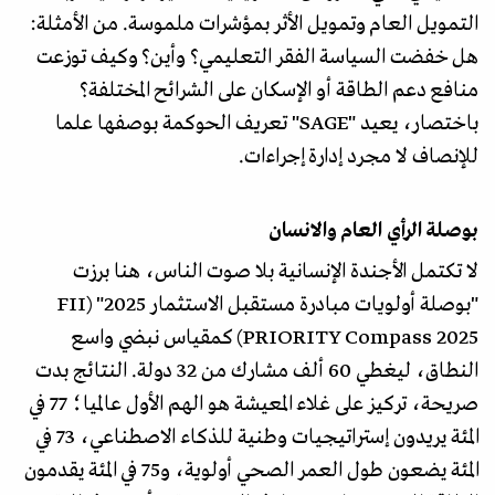
التمويل العام وتمويل الأثر بمؤشرات ملموسة. من الأمثلة:
هل خفضت السياسة الفقر التعليمي؟ وأين؟ وكيف توزعت
منافع دعم الطاقة أو الإسكان على الشرائح المختلفة؟
باختصار، يعيد "SAGE" تعريف الحوكمة بوصفها علما
للإنصاف لا مجرد إدارة إجراءات.
بوصلة الرأي العام والانسان
لا تكتمل الأجندة الإنسانية بلا صوت الناس، هنا برزت
"بوصلة أولويات مبادرة مستقبل الاستثمار 2025" (FII
PRIORITY Compass 2025) كمقياس نبضي واسع
النطاق، ليغطي 60 ألف مشارك من 32 دولة. النتائج بدت
صريحة، تركيز على غلاء المعيشة هو الهم الأول عالميا؛ 77 في
المئة يريدون إستراتيجيات وطنية للذكاء الاصطناعي، 73 في
المئة يضعون طول العمر الصحي أولوية، و75 في المئة يقدمون