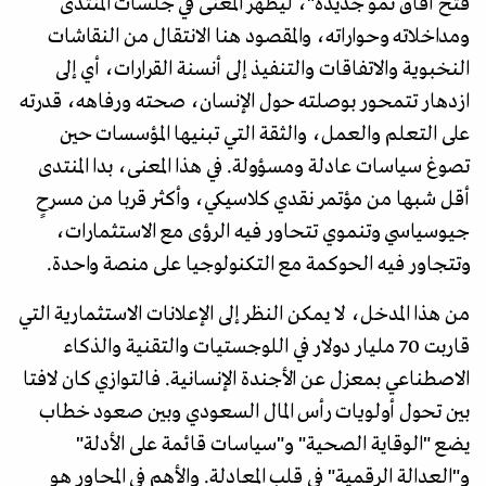
فتح آفاق نمو جديدة"، ليظهر المعنى في جلسات المنتدى
ومداخلاته وحواراته، والمقصود هنا الانتقال من النقاشات
النخبوية والاتفاقات والتنفيذ إلى أنسنة القرارات، أي إلى
ازدهار تتمحور بوصلته حول الإنسان، صحته ورفاهه، قدرته
على التعلم والعمل، والثقة التي تبنيها المؤسسات حين
تصوغ سياسات عادلة ومسؤولة. في هذا المعنى، بدا المنتدى
أقل شبها من مؤتمر نقدي كلاسيكي، وأكثر قربا من مسرحٍ
جيوسياسي وتنموي تتحاور فيه الرؤى مع الاستثمارات،
وتتجاور فيه الحوكمة مع التكنولوجيا على منصة واحدة.
من هذا المدخل، لا يمكن النظر إلى الإعلانات الاستثمارية التي
قاربت 70 مليار دولار في اللوجستيات والتقنية والذكاء
الاصطناعي بمعزل عن الأجندة الإنسانية. فالتوازي كان لافتا
بين تحول أولويات رأس المال السعودي وبين صعود خطاب
يضع "الوقاية الصحية" و"سياسات قائمة على الأدلة"
و"العدالة الرقمية" في قلب المعادلة. والأهم في المحاور هو