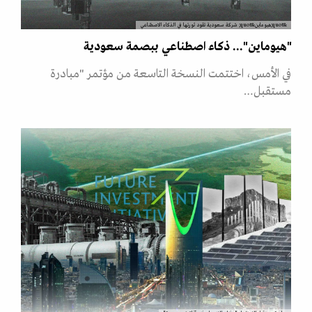
&quot;هيوماين&quot; شركة سعودية تقود ثورتها في الذكاء الاصطناعي
"هيوماين"... ذكاء اصطناعي ببصمة سعودية
في الأمس، اختتمت النسخة التاسعة من مؤتمر "مبادرة
مستقبل…