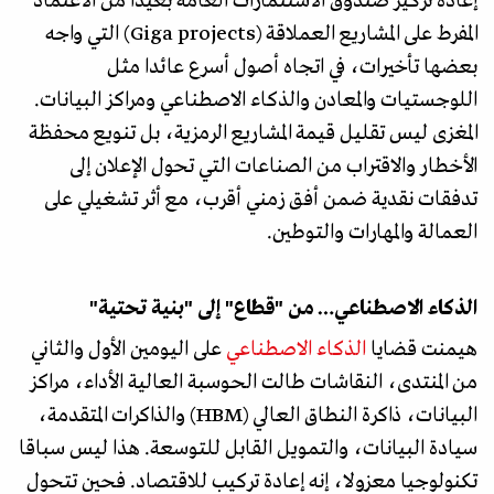
إعادة تركيز صندوق الاستثمارات العامة بعيدا من الاعتماد
المفرط على المشاريع العملاقة (Giga projects) التي واجه
بعضها تأخيرات، في اتجاه أصول أسرع عائدا مثل
اللوجستيات والمعادن والذكاء الاصطناعي ومراكز البيانات.
المغزى ليس تقليل قيمة المشاريع الرمزية، بل تنويع محفظة
الأخطار والاقتراب من الصناعات التي تحول الإعلان إلى
تدفقات نقدية ضمن أفق زمني أقرب، مع أثر تشغيلي على
العمالة والمهارات والتوطين.
الذكاء الاصطناعي… من "قطاع" إلى "بنية تحتية"
هيمنت قضايا
الذكاء الاصطناعي
على اليومين الأول والثاني
من المنتدى، النقاشات طالت الحوسبة العالية الأداء، مراكز
البيانات، ذاكرة النطاق العالي (HBM) والذاكرات المتقدمة،
سيادة البيانات، والتمويل القابل للتوسعة. هذا ليس سباقا
تكنولوجيا معزولا، إنه إعادة تركيب للاقتصاد. فحين تتحول