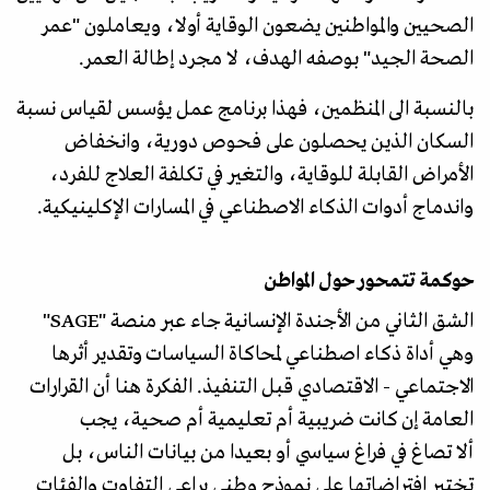
الصحيين والمواطنين يضعون الوقاية أولا، ويعاملون "عمر
الصحة الجيد" بوصفه الهدف، لا مجرد إطالة العمر.
بالنسبة الى المنظمين، فهذا برنامج عمل يؤسس لقياس نسبة
السكان الذين يحصلون على فحوص دورية، وانخفاض
الأمراض القابلة للوقاية، والتغير في تكلفة العلاج للفرد،
واندماج أدوات الذكاء الاصطناعي في المسارات الإكلينيكية.
حوكمة تتمحور حول المواطن
الشق الثاني من الأجندة الإنسانية جاء عبر منصة "SAGE"
وهي أداة ذكاء اصطناعي لمحاكاة السياسات وتقدير أثرها
الاجتماعي - الاقتصادي قبل التنفيذ. الفكرة هنا أن القرارات
العامة إن كانت ضريبية أم تعليمية أم صحية، يجب
ألا تصاغ في فراغ سياسي أو بعيدا من بيانات الناس، بل
تختبر افتراضاتها على نموذج وطني يراعي التفاوت والفئات