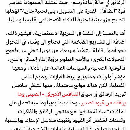
الرقائق في حالة إعادة رسم، حيث تمتلك السعودية عناصر
قوة "الطاقة، القدرة على التمويل، بنى تحتية جارية" تؤهلها
لتصبح مزود بنية تحتية للذكاء الاصطناعي إقليميا وعالميا.
أما بالنسبة إلى النقلة في السردية الاستثمارية، فيظهر ذلك،
اضافة الى المشاريع الضخمة التي تحتاج الى وقت، في التحول
نحو أصول قابلة للتنفيذ سريعا، من دون التخلي عن طموح
التحولات الكبرى، والأهم التطوير برؤية إطار إنساني واضح،
فالوقاية الصحية والسياسات القائمة على الأدلة، ومعها
مؤشر أولويات جماهيري يربط القرارات بهموم الناس
الفعلية. لكن هناك موانع محتملة، منها تشظي سلاسل
توريد الرقائق في سياق
التنافس الأميركي - الصيني وما
يرافقه من قيود تصدير
، وحله يبدأ بديبلوماسية تعمل على
اتفاقات "مبادلة منافع" مع منتجي الرقائق والذاكرات
والمعدات لخفض أثر القيود وتثبيت سلاسل الإمداد. وبالنسبة
الى تحديات القدرة الكهربائية والمهارات المتخصصة لتشغيل