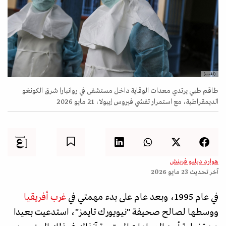
(أ.ف.ب)
طاقم طبي يرتدي معدات الوقاية داخل مستشفى في روانبارا شرق الكونغو
الديمقراطية، مع استمرار تفشي فيروس إيبولا، 21 مايو 2026
هوارد دبليو فرينش
آخر تحديث
23 مايو 2026
في عام 1995، وبعد عام على بدء مهمتي في
غرب أفريقيا
ووسطها لصالح صحيفة "نيويورك تايمز"، استدعيت بعيدا