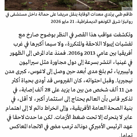
(أ.ف.ب)
طاقم طبي يرتدي معدات الوقاية ينقل مريضا على حمالة داخل مستشفى في
روانبارا شرق الكونغو الديمقراطية، 21 مايو 2026
وتكشفت عواقب هذا القصر في النظر بوضوح صارخ مع
تفشيات إيبولا اللاحقة والمتكررة، ولا سيما أكبرها في غرب
أفريقيا بين عامي 2013 و2016. فمنذ عاد المرض إلى الظهور
في غينيا، انتشر بسرعة إلى دول مجاورة مثل سيراليون
وليبيريا، ثم بلغ مدى أبعد حين وصل إلى لاغوس، كبرى مدن
نيجيريا. وقبل احتوائه، كان الفيروس قد أودى بحياة أكثر
من 11 ألف شخص من بين ما يزيد على 28 ألف إصابة، في
تذكير قاس بأن العالم يحتاج إلى استثمار أكبر، لا أقل، في
بنية الصحة العامة الأفريقية، وإلى انخراط دائم لا إلى اهتمام
عابر لا يتحرك إلا تحت ضغط الأزمات. لكن ما حدث لاحقا في
عهد الرئيس الأميركي دونالد ترمب مضى في الاتجاه المعاكس
تماما.