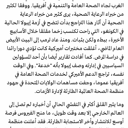
الغرب تجاه الصحة العامة والتنمية في أفريقيا. ووفقا لكثير
من خبراء الرعاية الصحية، يرى كثير من خبراء الرعاية
الصحية أن آثار هذا التراجع بدأت تتضح في أزمة إيبولا الحالية
في الكونغو، التي راحت تكتسب زخما مقلقا خلال الأسابيع
الأخيرة، ببطء ولكن بثبات. ومنذ عاد ترمب إلى البيت الأبيض
العام الماضي، أغلقت مختبرات أميركية كانت تؤدي دورا رائدا
في دراسة المرض. كما أفادت تقارير أيضا بأن أحد المسؤولين
السياسيين في إدارته وصف إيبولا بأنه "خدعة". وفي الوقت
نفسه، تراجع الدعم الأميركي لخدمات الصحة العامة في
أفريقيا عموما، وجفت مساهمات الولايات المتحدة في جهود
منظمة الصحة العالمية الطارئة لإدارة الأزمات.
وما يثير القلق أكثر في التفشي الحالي أن أخباره لم تصل إلى
العالم الخارجي إلا بعد وقت طويل، ما منح الفيروس فرصة
أوسع للانتشار وأخر الاستجابة الطارئة. فقد أعلنت منظمة