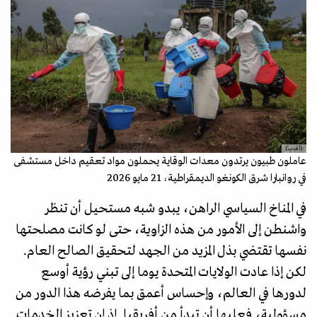
(أ.ف.ب)
عاملون طبيون يرتدون معدات الوقاية يحملون مواد تعقيم داخل مستشفى
في روانبارا شرق الكونغو الديمقراطية، 21 مايو 2026
في المناخ السياسي الراهن، يبدو شبه مستحيل أن تنظر
واشنطن إلى الأمور من هذه الزاوية، حتى لو كانت مصلحتها
نفسها تقتضي بذل المزيد من الجهد لتحقيق الصالح العام.
لكن إذا عادت الولايات المتحدة يوما إلى تبني رؤية أوسع
لدورها في العالم، وإحساس أعمق بما يفرضه هذا الدور من
مسؤولية، فعليها أن تبدأ من أفريقيا. إذ إن تعزيز الخدمات