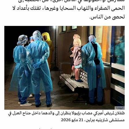
الحمى الصفراء والتهاب السحايا وغيرها، تفتك بأعداد لا
تحصى من الناس.
(رويترز)
طفلان لمريض أميركي مصاب بإيبولا ينظران إلى والدهما داخل جناح العزل في
مستشفى شاريتيه ببرلين، 21 مايو 2026