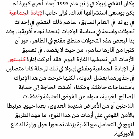
وكان لتفشي إيبولا في زائير عام 1995 أبعاد أخرى كبيرة لم
يكن بوسعي استشرافها آنذاك. فإلى جانب
الإبادة الجماعية
في رواندا في العام السابق، ساهم ذلك التفشي في إحداث
تحولات واسعة في سياسة الولايات المتحدة تجاه أفريقيا. وقد
بدا لبعض هذه التحولات منطق مقنع في الظاهر، غير أن
كثيرا من آثارها ساهم، من حيث لا يقصد، في تعميق
الأزمات التي تعيشها القارة اليوم. فقد أدركت إدارة
كلينتون
أن الإبادة الجماعية وتفشي إيبولا في تلك المرحلة كانا متصلين
في جذورهما بفشل الدولة، لكنها خرجت من هذا الإدراك
باستنتاجات خاطئة. وهكذا، أضفت الحاجة إلى حماية
المصالح الغربية، سواء من الفوضى العنيفة وتدفقات
اللاجئين أو من الأمراض شديدة العدوى، بعدا حيويا مرتبطا
بالأمن القومي على أزمات من هذا النوع، ما مهد الطريق
لنهج في التعامل مع القارة يزداد تمحورا حول وزارة الدفاع
الأميركية.