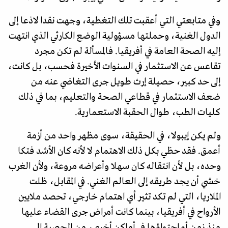
وفي متابعتي التي أعقبت تلك التغطية، وجهت نقدا لاذعا إلى
الدول الغنية، وحملتها مسؤولية الوضع الكارثي الذي انتهت
إليه الصحة العامة في أفريقيا. فالمسألة لم تكن مجرد
تقاعس عن الاستثمار في السنوات الأخيرة فحسب، بل كانت،
إلى حد كبير، حصيلة إرث طويل جرى التغاضي عنه من
ضعف الاستثمار في قطاعي الصحة والتعليم، بما في ذلك
كليات الطب، طوال الحقبة الاستعمارية.
ولم يكن إيبولا، في الحقيقة، سوى مظهر واحد من أزمة
أعمق. فقد حظي بكل ذلك الاهتمام لا لأنه كان الأشد فتكا
وحده، بل لأن انتقاله كان سهلا وأعراضه مروعة، ولأن الغرب
خشي أن يجد طريقه إلى العالم الغني. في المقابل، ظلت
الملاريا، التي لم تكد تثير أي اهتمام خارجي، تحصد ملايين
الأرواح في أفريقيا، بينما كانت أمراض جرى القضاء عليها
منذ زمن أو احتواؤها في أماكن أخرى، من الحصبة إلى