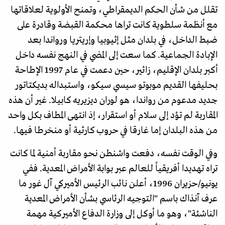
تقلل من شأن الحكم الديمقراطي، وتمنح الأولوية لعلاقاتها
مع أنظمة سلطوية كانت تراها محكمة القبضة وقادرة على
ضبط الداخل، في بلدان مثل إثيوبيا وإريتريا ورواندا بعد
الإبادة الجماعية. كما سعت إلى المضي في النهج نفسه داخل
أكبر بلدان الإقليم، زائير، حين دعمت في عام 1997 الإطاحة
بحليفها القديم موبوتو سيسي سيكو، واستبداله بديكتاتور
جديد مدعوم من رواندا، هو لوران ديزيريه كابيلا. غير أن هذه
المقاربة لم تؤد إلى سلام أو استقرار، إذ انتهى المطاف بكل واحد
من هذه البلدان إما غارقا في حروب كارثية أو منخرطا فيها.
وفي الوقت نفسه، دفعت واشنطن نحو مقاربة أمنية لما كانت
تراه تهديدا أفريقياً للعالم عبر بوابة الأمراض المعدية. ففي
يونيو/حزيران 1996، أعلن نائب الرئيس الأميركي آل غور ما
عرف آنذاك باسم "التوجيه الرئاسي بشأن الأمراض المعدية
الناشئة"، وهو ما أوكل إلى وزارة الدفاع الأميركية مهمة