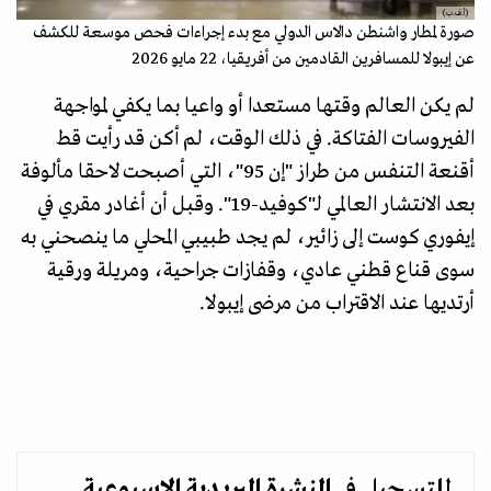
(أ.ف.ب)
صورة لمطار واشنطن دالاس الدولي مع بدء إجراءات فحص موسعة للكشف
عن إيبولا للمسافرين القادمين من أفريقيا، 22 مايو 2026
لم يكن العالم وقتها مستعدا أو واعيا بما يكفي لمواجهة
الفيروسات الفتاكة. في ذلك الوقت، لم أكن قد رأيت قط
أقنعة التنفس من طراز "إن 95"، التي أصبحت لاحقا مألوفة
بعد الانتشار العالمي لـ"كوفيد-19". وقبل أن أغادر مقري في
إيفوري كوست إلى زائير، لم يجد طبيبي المحلي ما ينصحني به
سوى قناع قطني عادي، وقفازات جراحية، ومريلة ورقية
أرتديها عند الاقتراب من مرضى إيبولا.
للتسجيل في
النشرة البريدية
الاسبوعية