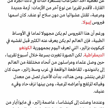
عن تغطية أحد الصراعات المستعرة آنذاك في ذلك الجزء من
القارة، لأقدم تقريرا عن نوع آخر من الأزمات: أزمة جديدة
ومرعبة، تقتل عشوائيا من دون سلاح أو عنف. كان اسمها
فيروس
إيبولا
.
ورغم أن هذا الفيروس لم يكن مجهولا تماما في الأوساط
الطبية، فإن العالم لم يكن يعرف عنه الكثير قبل تفشيه في
كيكويت بزائير، التي تعرف اليوم بجمهورية
الكونغو
الديمقراطية
. لكن الصورة تغيرت بسرعة خلال أسبوع تقريبا،
حين وصل علماء ومراسلون من أنحاء مختلفة من العالم
إلى باندوندو، المقاطعة الواقعة في غرب وسط زائير، حيث كان
المرض ينتشر. ومن هناك، بدأت الأخبار تصل عن معدل
وفياته المرتفع وأعراضه المرعبة، ومن بينها نزف حاد وقيء
عنيف.
وعندما وصلت إلى كينشاسا، عاصمة زائير، في مايو/أيار من