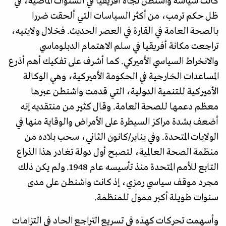
كانت سياسة واشنطن تجاه أفريقيا في السنوات الماضية، في
ظل حكم ترمب، من أكثر السياسات التي ألحقت ضررا
بالصحة العامة في القارة في العصر الحديث. فخلال ولايتيه،
تراجعت مكانة أفريقيا في سلم الاهتمام الدبلوماسي
والانخراط السياسي الأميركي. كما أشرف على تفكيك أهم أذرع
المساعدات الخارجية في الحكومة الأميركية، وهي الوكالة
الأميركية للتنمية الدولية، التي قدمت واشنطن عبرها
معظم دعمها للصحة العامة. وقال كثير من منتقديه إنه
أضعف بشدة مراكز السيطرة على الأمراض والوقاية منها في
الولايات المتحدة. وفي يناير/كانون الثاني، سحب بلاده من
منظمة الصحة العالمية، لتصبح أول دولة تغادر هذا الذراع
التابع للأمم المتحدة منذ تأسيسه عام 1948. ولم يكن ذلك
مجرد موقف سياسي رمزي، إذ كانت واشنطن على مدى
سنوات طويلة أكبر ممول للمنظمة.
وأسهمت تحركات كهذه في تسريع التراجع الحاد في التزامات