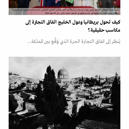
وزير الدولة البريطاني للتجارة كريس براينت (وسط يسار) والأمين العام لمجلس التعاون الخليجي جاسم محمد البديوي (وسط يمين)
يلتقطان صورة عقب مشاركتهما في مراسم توقيع في داونينغ ستريت بلندن، في 20 مايو 2026
كيف تحول بريطانيا ودول الخليج اتفاق التجارة إلى
مكاسب حقيقية؟
يُنظر إلى اتفاق التجارة الحرة الذي وُقِّع بين المملكة…