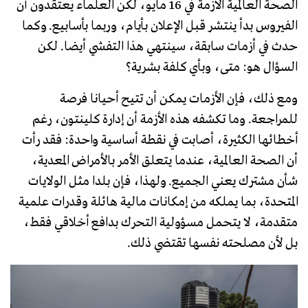
الصحة العالمية الأزمة في 16 مايو، لكن العلماء يعتقدون أن
الفيروس بدأ ينتشر قبل الإعلان بأيام، وربما بأسابيع. وكما
حدث في أزمات سابقة، سينتهي هذا التفشي أيضا. لكن
السؤال هو: متى، وبأي كلفة بشرية؟
ومع ذلك، فإن الأزمات يمكن أن تتيح أحيانا فرصة
للمراجعة. وما تكشفه هذه الأزمة أن إدارة كلينتون، رغم
أخطائها الكثيرة، أصابت في نقطة أساسية واحدة: فقد رأت
أن الصحة العالمية، عندما يتعلق الأمر بالأمراض المعدية،
شأن مشترك يعني الجميع. ولهذا، فإن بلدا مثل الولايات
المتحدة، بما يملكه من إمكانات مالية هائلة وقدرات علمية
متقدمة، لا يتحمل مسؤولية التحرك بدافع أخلاقي فقط،
بل لأن مصلحته نفسها تقتضي ذلك.