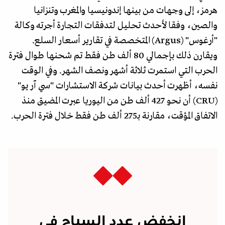
هرمز، إلى وجهات من بينها إندونيسيا والمغرب وتنزانيا
والصين، وفقا لأحدث تحليل لتدفقات التجارة أجرته وكالة
"أرغوس" (Argus) المتخصصة في تقارير أسعار السلع.
ويقارن ذلك بإجمالي 80 ألف طن فقط تم شحنها طوال فترة
الحرب التي استمرت ثلاثة أشهر ونصف الشهر. وفي الوقت
نفسه، أظهرت أحدث بيانات شركة الاستشارات "سي آر يو"
(CRU) أن نحو 427 ألف طن من اليوريا عبرت المضيق منذ
الاتفاق المؤقت، مقارنة بـ275 ألف طن فقط خلال فترة الحرب.
انخفض عدد السياح في