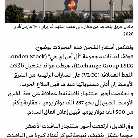
أ.ف.ب
دخان حريق يتصاعد من مطار دبي عقب استهداف إيراني، 16 مارس/آذار
2026
وتعكس أسعار الشحن هذه التحولات بوضوح.
فوفقا لبيانات مجموعة "أل أس إي جي" (London Stock
Exchange Group LSEG)، هبطت عوائد تشغيل ناقلات
النفط العملاقة (VLCC) على المسارات الرئيسة من الشرق
الأوسط إلى أدنى مستوياتها منذ ما قبل اندلاع الحرب.
وانخفضت أجور استئجار ناقلة نفط عملاقة على خط الشرق
الأوسط–الصين إلى نحو 287 ألف دولار يوميا، مقارنة بأكثر
من 500 ألف دولار يوميا قبيل إعلان اتفاق السلام.
وفي المقابل، ارتفعت أجور استئجار الناقلات الأصغر
حجما بشكل طفيف، نتيجة تمركز أعداد كبيرة من الناقلات