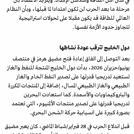
في شأن أمن الطاقة وسلاسل الإمداد. ويتزايد الاعتقاد بأن
مرحلة ما بعد الحرب لن تكون امتدادا لما قبلها، وبأن النظام
العالمي للطاقة قد يكون مقبلا على تحولات استراتيجية
تتجاوز حدود الأزمة نفسها.
دول الخليج تترقب عودة نشاطها
بعد التوصل إلى اتفاق إعادة فتح مضيق هرمز في منتصف
يونيو/حزيران 2026، بدأت دول الخليج المنتجة للنفط والغاز
تستعيد تدريجيا قدرتها على تصدير النفط الخام والغاز
الطبيعي والغاز الطبيعي المسال، إضافة إلى المنتجات المكررة
والبتروكيماويات والأسمدة. كما استعادت البحرين
تدريجيا قدرتها على تصدير منتجات الألمنيوم، التي تعتمد
بصورة كبيرة على انسيابية حركة الشحن البحري.
قبل اندلاع الحرب في 28 فبراير/شباط الماضي، كان يعبر مضيق