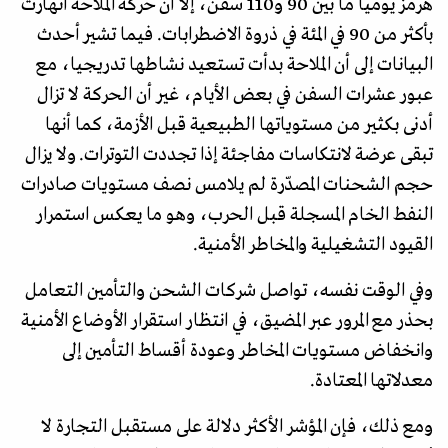
هرمز يوميا ما بين 90 و110 سفن، إلا أن حركة الملاحة انهارت
بأكثر من 90 في المئة في ذروة الاضطرابات. فيما تشير أحدث
البيانات إلى أن الملاحة بدأت تستعيد نشاطها تدريجيا، مع
عبور عشرات السفن في بعض الأيام، غير أن الحركة لا تزال
أدنى بكثير من مستوياتها الطبيعية قبل الأزمة، كما أنها
تبقى عرضة لانتكاسات مفاجئة إذا تجددت التوترات. ولا يزال
حجم الشحنات المصدّرة لم يلامس نصف مستويات صادرات
النفط الخام المسجلة قبل الحرب، وهو ما يعكس استمرار
القيود التشغيلية والمخاطر الأمنية.
وفي الوقت نفسه، تواصل شركات الشحن والتأمين التعامل
بحذر مع المرور عبر المضيق، في انتظار استقرار الأوضاع الأمنية
وانخفاض مستويات المخاطر وعودة أقساط التأمين إلى
معدلاتها المعتادة.
ومع ذلك، فإن المؤشر الأكثر دلالة على مستقبل التجارة لا