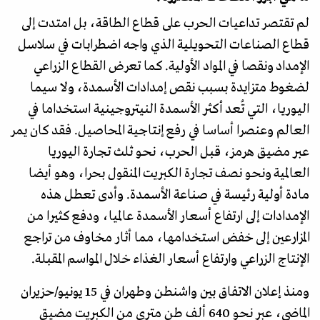
لم تقتصر تداعيات الحرب على قطاع الطاقة، بل امتدت إلى
قطاع الصناعات التحويلية الذي واجه اضطرابات في سلاسل
الإمداد ونقصا في المواد الأولية. كما تعرض القطاع الزراعي
لضغوط متزايدة بسبب نقص إمدادات الأسمدة، ولا سيما
اليوريا، التي تُعد أكثر الأسمدة النيتروجينية استخداما في
العالم وعنصرا أساسا في رفع إنتاجية المحاصيل. فقد كان يمر
عبر مضيق هرمز، قبل الحرب، نحو ثلث تجارة اليوريا
العالمية ونحو نصف تجارة الكبريت المنقول بحرا، وهو أيضا
مادة أولية رئيسة في صناعة الأسمدة. وأدى تعطل هذه
الإمدادات إلى ارتفاع أسعار الأسمدة عالميا، ودفع كثيرا من
المزارعين إلى خفض استخدامها، مما أثار مخاوف من تراجع
الإنتاج الزراعي وارتفاع أسعار الغذاء خلال المواسم المقبلة.
ومنذ إعلان الاتفاق بين واشنطن وطهران في 15 يونيو/حزيران
الماضي، عبر نحو 640 ألف طن متري من الكبريت مضيق