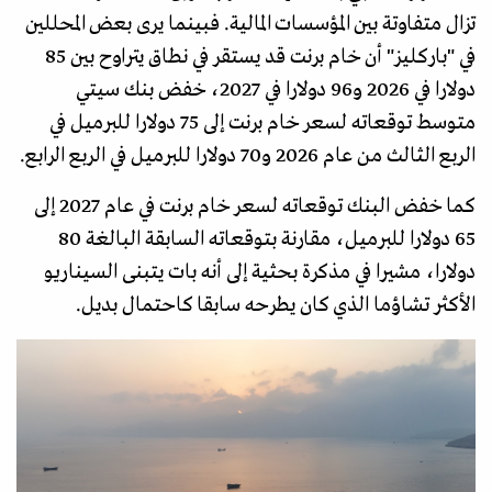
تزال متفاوتة بين المؤسسات المالية. فبينما يرى بعض المحللين
في "باركليز" أن خام برنت قد يستقر في نطاق يتراوح بين 85
دولارا في 2026 و96 دولارا في 2027، خفض بنك سيتي
متوسط توقعاته لسعر خام برنت إلى 75 دولارا للبرميل في
الربع الثالث من عام 2026 و70 دولارا للبرميل في الربع الرابع.
كما خفض البنك توقعاته لسعر خام برنت في عام 2027 إلى
65 دولارا للبرميل، مقارنة بتوقعاته السابقة البالغة 80
دولارا، مشيرا في مذكرة بحثية إلى أنه بات يتبنى السيناريو
الأكثر تشاؤما الذي كان يطرحه سابقا كاحتمال بديل.