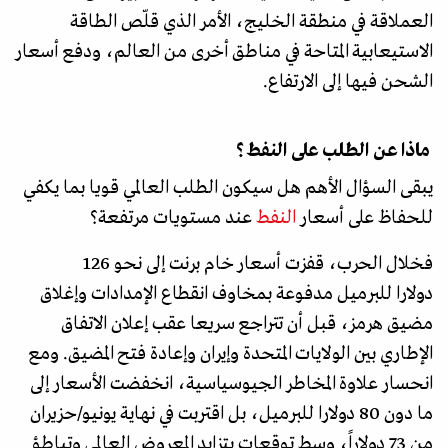
العملاقة في منطقة الخليج، الأمر الذي قلّص الطاقة
الاستيعابية المتاحة في مناطق أخرى من العالم، ودفع أسعار
الشحن فيها إلى الارتفاع.
ماذا عن الطلب على النفط؟
يبقى السؤال الأهم هل سيكون الطلب العالمي قويا بما يكفي
للحفاظ على أسعار
النفط
عند مستويات مرتفعة؟
فخلال الحرب، قفزت أسعار خام برنت إلى نحو 126
دولارا للبرميل مدفوعة بمخاوف انقطاع الإمدادات وإغلاق
مضيق هرمز، قبل أن تتراجع سريعا عقب إعلان الاتفاق
الإطاري بين الولايات المتحدة وإيران وإعادة فتح المضيق. ومع
انحسار علاوة المخاطر الجيوسياسية، انخفضت الأسعار إلى
ما دون 80 دولارا للبرميل، بل اقتربت في نهاية يونيو/حزيران
من 73 دولاراً، وسط توقعات بتزايد المعروض العالمي وتباطؤ