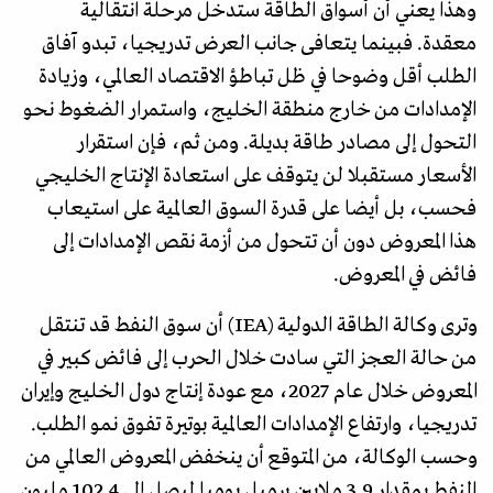
وهذا يعني أن أسواق الطاقة ستدخل مرحلة انتقالية
معقدة. فبينما يتعافى جانب العرض تدريجيا، تبدو آفاق
الطلب أقل وضوحا في ظل تباطؤ الاقتصاد العالمي، وزيادة
الإمدادات من خارج منطقة الخليج، واستمرار الضغوط نحو
التحول إلى مصادر طاقة بديلة. ومن ثم، فإن استقرار
الأسعار مستقبلا لن يتوقف على استعادة الإنتاج الخليجي
فحسب، بل أيضا على قدرة السوق العالمية على استيعاب
هذا المعروض دون أن تتحول من أزمة نقص الإمدادات إلى
فائض في المعروض.
وترى وكالة الطاقة الدولية (IEA) أن سوق النفط قد تنتقل
من حالة العجز التي سادت خلال الحرب إلى فائض كبير في
المعروض خلال عام 2027، مع عودة إنتاج دول الخليج وإيران
تدريجيا، وارتفاع الإمدادات العالمية بوتيرة تفوق نمو الطلب.
وحسب الوكالة، من المتوقع أن ينخفض المعروض العالمي من
النفط بمقدار 3.9 ملايين برميل يوميا ليصل إلى 102.4 مليون