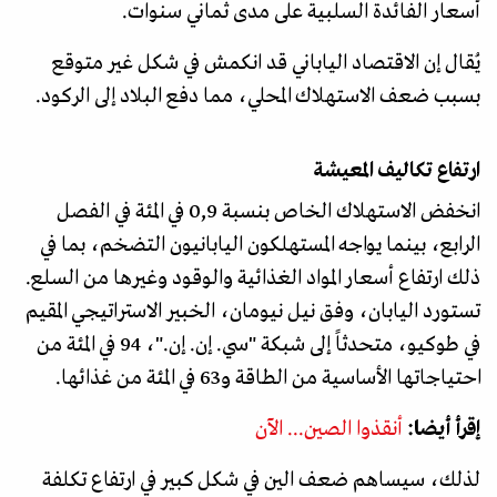
أسعار الفائدة السلبية على مدى ثماني سنوات.
يُقال إن الاقتصاد الياباني قد انكمش في شكل غير متوقع
بسبب ضعف الاستهلاك المحلي، مما دفع البلاد إلى الركود.
ارتفاع تكاليف المعيشة
انخفض الاستهلاك الخاص بنسبة 0,9 في المئة في الفصل
الرابع، بينما يواجه المستهلكون اليابانيون التضخم، بما في
ذلك ارتفاع أسعار المواد الغذائية والوقود وغيرها من السلع.
تستورد اليابان، وفق نيل نيومان، الخبير الاستراتيجي المقيم
في طوكيو، متحدثاً إلى شبكة "سي. إن. إن."، 94 في المئة من
احتياجاتها الأساسية من الطاقة و63 في المئة من غذائها.
إقرأ أيضا:
أنقذوا الصين... الآن
لذلك، سيساهم ضعف الين في شكل كبير في ارتفاع تكلفة