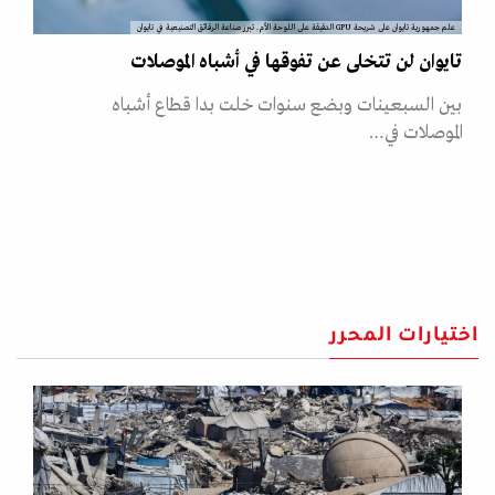
علم جمهورية تايوان على شريحة GPU الدقيقة على اللوحة الأم. تبرز صناعة الرقائق التصنيعية في تايوان
تايوان لن تتخلى عن تفوقها في أشباه الموصلات
بين السبعينات وبضع سنوات خلت بدا قطاع أشباه
الموصلات في…
اختيارات المحرر