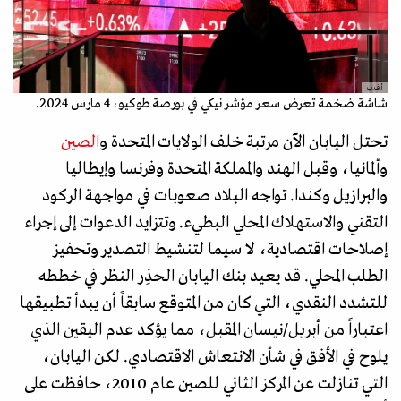
أ.ف.ب
شاشة ضخمة تعرض سعر مؤشر نيكي في بورصة طوكيو، 4 مارس 2024.
تحتل اليابان الآن مرتبة خلف الولايات المتحدة و
الصين
وألمانيا، وقبل الهند والمملكة المتحدة وفرنسا وإيطاليا
والبرازيل وكندا. تواجه البلاد صعوبات في مواجهة الركود
التقني والاستهلاك المحلي البطيء. وتتزايد الدعوات إلى إجراء
إصلاحات اقتصادية، لا سيما لتنشيط التصدير وتحفيز
الطلب المحلي. قد يعيد بنك اليابان الحذِر النظر في خططه
للتشدد النقدي، التي كان من المتوقع سابقاً أن يبدأ تطبيقها
اعتباراً من أبريل/نيسان المقبل، مما يؤكد عدم اليقين الذي
يلوح في الأفق في شأن الانتعاش الاقتصادي. لكن اليابان،
التي تنازلت عن المركز الثاني للصين عام 2010، حافظت على