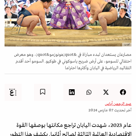
أ.ف.ب.
مصارعان يستعدان لبدء مباراة في &quot;هونوزمو&quot;، وهو معرض
احتفالي للسومو، على أرض ضريح ياسوكوني في طوكيو. السومو أحد أقدم
التقاليد الرياضية في اليابان وأكثرها احتراما
عبد الرحمن أياس
آخر تحديث
07 مارس 2024
عام 2023، شهدت اليابان تراجع مكانتها بوصفها القوة
الاقتصادية العالمية الثالثة لصالح ألمانيا. يكشف هذا التطور