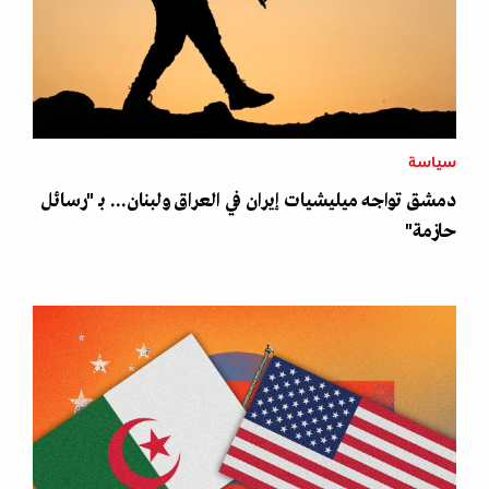
سياسة
دمشق تواجه ميليشيات إيران في العراق ولبنان... بـ "رسائل
حازمة"