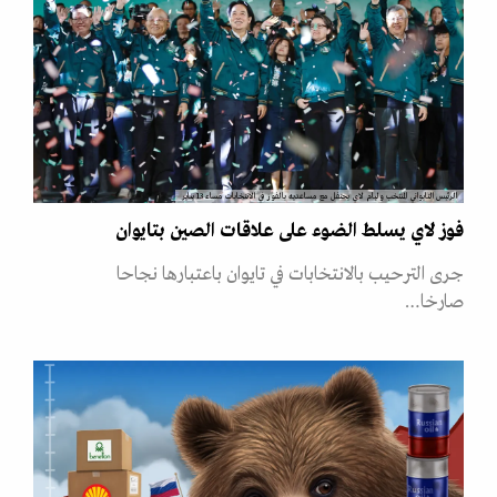
الرئيس التايواني المنتخب وليام لاي يحتفل مع مساعديه بالفوز في الانتخابات مساء 13 يناير
فوز لاي يسلط الضوء على علاقات الصين بتايوان
جرى الترحيب بالانتخابات في تايوان باعتبارها نجاحا
صارخا…