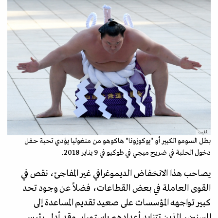
.أ.ف.ب
بطل السومو الكبير أو "يوكوزونا" هاكوهو من منغوليا يؤدي تحية حفل
دخول الحلبة في ضريح ميجي في طوكيو في 9 يناير 2018.
يصاحب هذا الانخفاض الديموغرافي غير المفاجئ، نقص في
القوى العاملة في بعض القطاعات، فضلاً عن وجود تحد
كبير تواجهه المؤسسات على صعيد تقديم المساعدة إلى
المسنين، الذين تتزايد أعدادهم باستمرار. وقد أدلى رئيس