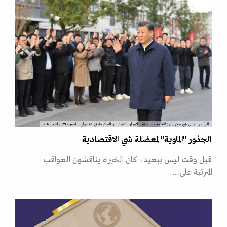
الرئيس الصيني شي جين بينغ يتفقد مجمعًا سكنيًا للإيجار مدعومًا من الحكومة في شنغهاي، الصين، 29 نوفمبر 2023.
الجذور "الماوية" لمعضلة شي الاقتصادية
قبل وقت ليس ببعيد، كان الخبراء يناقشون العواقب
المترتبة على…