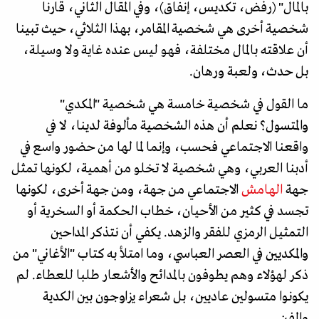
بالمال" (رفض، تكديس، إنفاق)، وفي المقال الثاني، قارنا
شخصية أخرى هي شخصية المقامر، بهذا الثلاثي، حيث تبينا
أن علاقته بالمال مختلفة، فهو ليس عنده غاية ولا وسيلة،
بل حدث، ولعبة ورهان.
ما القول في شخصية خامسة هي شخصية "المكدي"
والمتسول؟ نعلم أن هذه الشخصية مألوفة لدينا، لا في
واقعنا الاجتماعي فحسب، وإنما لما لها من حضور واسع في
أدبنا العربي، وهي شخصية لا تخلو من أهمية، لكونها تمثل
جهة
الهامش
الاجتماعي من جهة، ومن جهة أخرى، لكونها
تجسد في كثير من الأحيان، خطاب الحكمة أو السخرية أو
التمثيل الرمزي للفقر والزهد. يكفي أن نتذكر المداحين
والمكديين في العصر العباسي، وما امتلأ به كتاب "الأغاني" من
ذكر لهؤلاء وهم يطوفون بالمدائح والأشعار طلبا للعطاء. لم
يكونوا متسولين عاديين، بل شعراء يزاوجون بين الكدية
والفن.