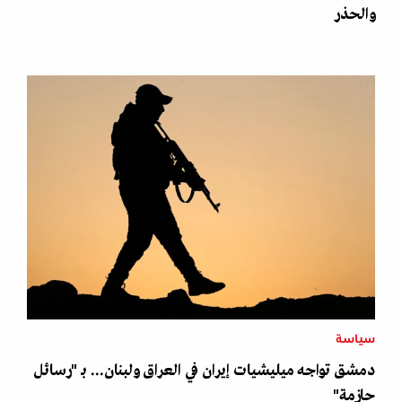
والحذر
سياسة
دمشق تواجه ميليشيات إيران في العراق ولبنان... بـ "رسائل
حازمة"