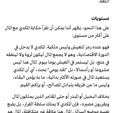
اللغة.
مستويات
على هذا النحو، يظهر أننا يمكن أن نقرأ حكاية المكدي مع المال
على أكثر من مستوى:
فهو عنده رمز للعيش وليس ملكية. المكدي لا يدخل في
الدورة الاقتصادية، وهو لا يجمع المال ليكون ثروة ولا لينفقه
في متع، بل ليستمر في العيش يوما بيوم. المال هنا ليس
مشروعا أو رأسمالا، بل "نقد يومي" بحت، أي أن المكدي
يستعيد المال في صورته الأكثر بدائية، ما به يؤمن البقاء،
وليس ما عن طريقه يتبادل المصالح، أو يراكم القيم.
بخلاف البخيل أو المبذر أو حتى المقامر الذين يملكون المال
ويقررون مصيره، فإن المكدي لا يملك سلطة القرار، بل يضع
نفسه موضع السائل. المال هنا علاقة غير متكافئة، المال هو