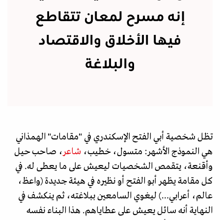
إنه مسرح لمعان تتقاطع
فيها الأخلاق والاقتصاد
والبلاغة
تظل شخصية أبي الفتح الإسكندري في "مقامات" الهمذاني
هي النموذج الأشهر: متسول، خطيب،
شاعر
، صاحب حيل
وأقنعة، يتقمص الشخصيات ليعيش على ما يعطى له. في
كل مقامة يظهر أبو الفتح أو نظيره في هيئة جديدة (واعظ،
عالم، أعرابي…) ليغوي السامعين ببلاغته، ثم ينكشف في
النهاية أنه سائل يعيش على عطاياهم. هذا البناء نفسه