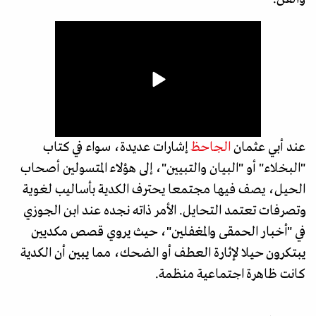
عند أبي عثمان
الجاحظ
إشارات عديدة، سواء في كتاب
"البخلاء" أو "البيان والتبيين"، إلى هؤلاء المتسولين أصحاب
الحيل، يصف فيها مجتمعا يحترف الكدية بأساليب لغوية
وتصرفات تعتمد التحايل. الأمر ذاته نجده عند ابن الجوزي
في "أخبار الحمقى والمغفلين"، حيث يروي قصص مكديين
يبتكرون حيلا لإثارة العطف أو الضحك، مما يبين أن الكدية
كانت ظاهرة اجتماعية منظمة.