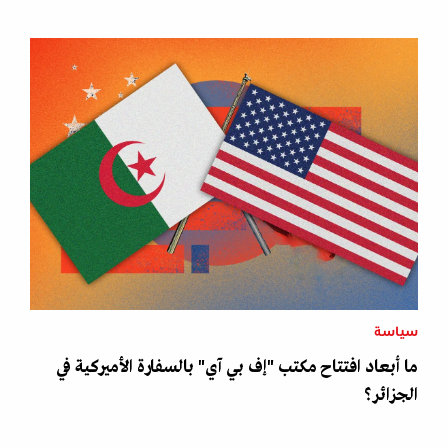
سياسة
ما أبعاد افتتاح مكتب "إف بي آي" بالسفارة الأميركية في
الجزائر؟