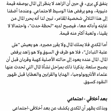
ينفق كي يرى، في حين أن الزاهد لا ينظر إلى المال بوصفه قيمة
دنيوية، وهو يرفض هذا الوسيط الاجتماعي. وعندما أضفنا
إلى هذا الثلاثي شخصية المقامر، تبين لنا أنه يحرر المال من
غايته وأداته معا، فيصبح لديه "لحظة حدث"، واحتمالا لا
يقينا، ولعبة أكثر منه قيمة.
أما المكدي فلا يملك المال ولا يقرر مصيره. هو يعيش "على
عتبة التبادل"، فلا هو طرف في السوق ولا هو زاهد يرفض
المال. المال عنده يعود إلى حالته الأصلية كهبة وقربان قبل أن
يصبح سلعة. يذكرنا ذلك بمراحل نشأة المال التي تحدث عنها
علماء الأنثروبولوجيا، الهدايا والقرابين والعطايا قبل ظهور
النقود كسوق.
بعد أخلاقي - اجتماعي
وبذلك يظهر أن المكدي يكشف عن بعد أخلاقي–اجتماعي