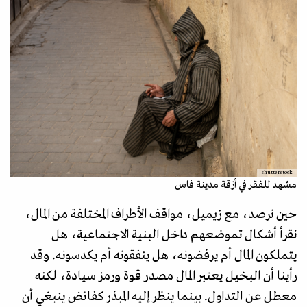
shutterstock
مشهد للفقر في أزقة مدينة فاس
حين نرصد، مع زيميل، مواقف الأطراف المختلفة من المال،
نقرأ أشكال تموضعهم داخل البنية الاجتماعية، هل
يتملكون المال أم يرفضونه، هل ينفقونه أم يكدسونه. وقد
رأينا أن البخيل يعتبر المال مصدر قوة ورمز سيادة، لكنه
معطل عن التداول. بينما ينظر إليه المبذر كفائض ينبغي أن