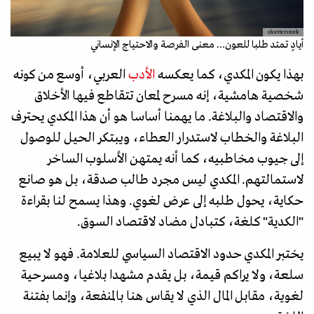
shutterstock
أيادٍ تمتد طلبا للعون… معنى الفرصة والاحتياج الإنساني
بهذا يكون المكدي، كما يعكسه
الأدب
العربي، أوسع من كونه
شخصية هامشية، إنه مسرح لمعان تتقاطع فيها الأخلاق
والاقتصاد والبلاغة. ما يهمنا أساسا هو أن هذا المكدي يحترف
البلاغة والخطاب لاستدرار العطاء، ويبتكر الحيل للوصول
إلى جيوب مخاطبيه، كما أنه يمتهن الأسلوب الساخر
لاستمالتهم. المكدي ليس مجرد طالب صدقة، بل هو صانع
حكاية، يحول طلبه إلى عرض لغوي. وهذا يسمح لنا بقراءة
"الكدية" كلغة، كتبادل مضاد لاقتصاد السوق.
يختبر المكدي حدود الاقتصاد السياسي للعلامة. فهو لا يبيع
سلعة، ولا يراكم قيمة، بل يقدم مشهدا بلاغيا، ومسرحية
لغوية، مقابل المال الذي لا يقاس هنا بالمنفعة، وإنما بفتنة