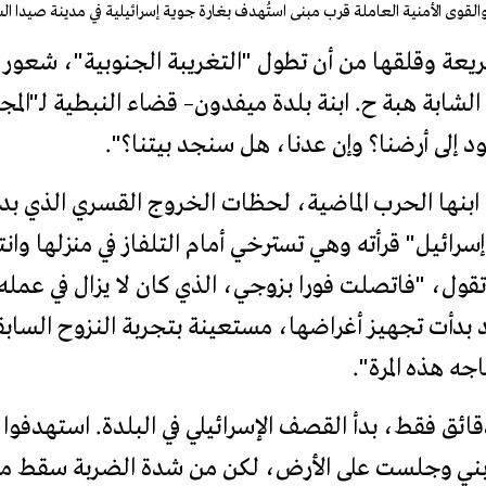
ى الأمنية العاملة قرب مبنى استُهدف بغارة جوية إسرائيلية في مدينة صيدا الساحلية جنو
ريعة وقلقها من أن تطول "التغريبة الجنوبية"، شعور ي
لشابة هبة ح. ابنة بلدة ميفدون– قضاء النبطية لـ"الم
 إلى أرضنا؟ وإن عدنا، هل سنجد بيتنا؟".
 ابنها الحرب الماضية، لحظات الخروج القسري الذي بد
رائيل" قرأته وهي تسترخي أمام التلفاز في منزلها وا
تقول، "فاتصلت فورا بزوجي، الذي كان لا يزال في ع
قد بدأت تجهيز أغراضها، مستعينة بتجربة النزوح الساب
ه هذه المرة".
ئق فقط، بدأ القصف الإسرائيلي في البلدة. استهدفوا م
ني وجلست على الأرض، لكن من شدة الضربة سقط من