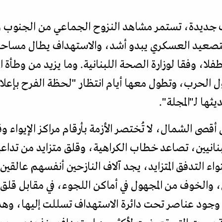
 جديدة، تستمر مشاهد النزوح الجماعي من الجنوب و
تصعيد العسكري يبدو أشد، والاستهداف يطال مساحات
تل نحو ألف مدني، بينهم 119 طفلا، وفقا لوزارة الصحة اللبنانية. وما يزيد
ل الحرب، وتطول معها أيام انتظار "لحظة الفرح بإعلا
ثها لـ"المجلة".
أقصى الشمال، لا تُختصر الأزمة بأرقام مراكز الإيواء وق
لبنانيين، تصاعد خطاب الكراهية، وقلق متزايد من تداعي
ء التدفق المتزايد، يجد آلاف النازحين أنفسهم عالقي
والخوف من المجهول في أماكن اللجوء، في مقابل قلق م
ود عناصر تحت دائرة الاستهداف تسللت إليها، وهذا