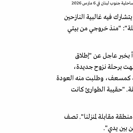
ب لبنان في 6 مارس 2026
تشارك فيه غالبية النازحين
جلة": "منذ خروجي من بيتي
أ بخبر عاجل عن "إطلاق
نتهت برحلة نزوح جديدة،
مله كمسعف، وطلبت منه العودة
قة. "حقيبة الطوارئ كانت
نطقة مقابلة لمنزلنا". تصف
 بين يدي".