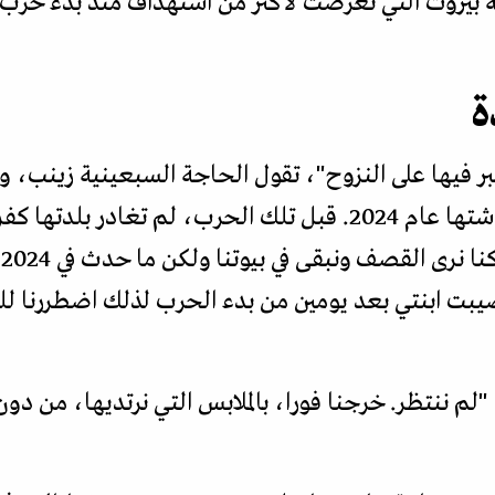
 بيروت التي تعرضت لأكثر من استهداف منذ بدء حرب 
ة
جبر فيها على النزوح"، تقول الحاجة السبعينية زينب،
تغادر بلدتها كفررمان–
ا
بت ابنتي بعد يومين من بدء الحرب لذلك اضطررنا للم
ع، "لم ننتظر. خرجنا فورا، بالملابس التي نرتديها، من 