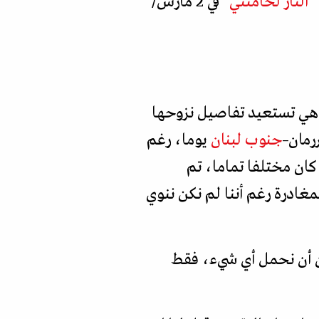
"
الثأر لخامنئي
" في 2 مارس/
 وهي تستعيد تفاصيل نزوحها
جنوب لبنان
يوما، رغم
لحروب التي عاشها الجنوب، "كنا نرى القصف ونبقى في بيوتنا ولكن ما حدث في 2024 كان مختلفا تماما، تم
غادرة رغم أننا لم نكن ننوي
دون أن نحمل أي شيء، فقط