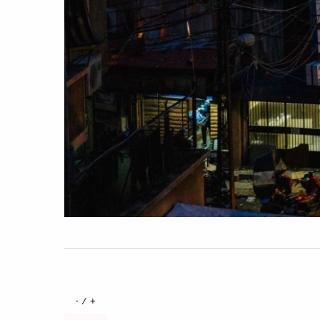
+ / -