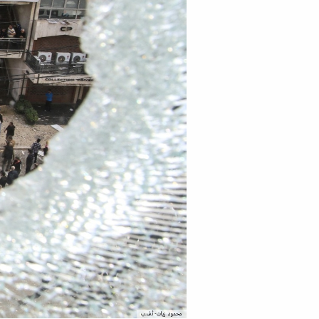
محمود زيات- أ.ف.ب