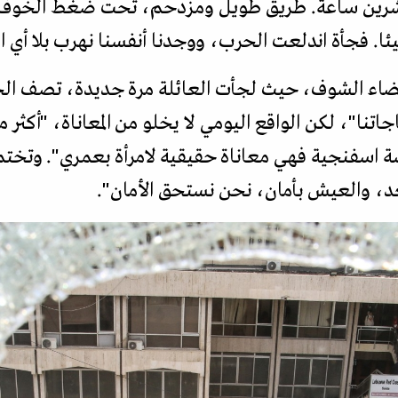
شرين ساعة. طريق طويل ومزدحم، تحت ضغط الخوف وان
. فجأة اندلعت الحرب، ووجدنا أنفسنا نهرب بلا أي ا
 قضاء الشوف، حيث لجأت العائلة مرة جديدة، تصف الحاج
اتنا"، لكن الواقع اليومي لا يخلو من المعاناة، "أك
رشة اسفنجية فهي معاناة حقيقية لامرأة بعمري". وتخ
غد، والعيش بأمان، نحن نستحق الأمان".