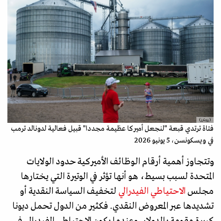
(رويترز)
فتاة ترتدي قبعة "لنجعل أميركا عظيمة مجددا" قبيل فعالية لدونالد ترمب
في ويسكونسن، 5 يونيو 2026
وتتجاوز أهمية أرقام الوظائف الأميركية حدود الولايات
المتحدة لسبب بسيط، هو أنها تؤثر في الوتيرة التي يختارها
مجلس
الاحتياطي الفيدرالي
لتخفيف السياسة النقدية أو
تشديدها عبر المعروض النقدي. فكثير من الدول تحمل ديونا