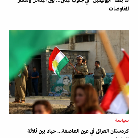
ما بعد "اليونيفيل" في جنوب لبنان... بين البدائل ومسار
المفاوضات
سياسة
كردستان العراق في عين العاصفة... حياد بين ثلاثة