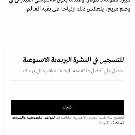
كبيرة مقومة بالدولار. وعندما يكون الاحتياطي الفيدرالي في
وضع مريح، ينعكس ذلك ارتياحا على بقية العالم.
للتسجيل في
النشرة البريدية
الاسبوعية
احصل على أفضل ما تقدمه "المجلة" مباشرة الى بريدك.
تخضع اشتراكات الرسائل الإخبارية الخاصة بك
لقواعد الخصوصية
والشروط
الخاصة
بـ “المجلة".