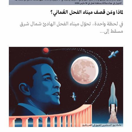
البترول في ميناء صلالة بسلطنة عُمان في 16 مارس 2026
لماذا ومَن قصف ميناء الفحل العُماني؟
في لحظة واحدة، تحوّل ميناء الفحل الهادئ شمال شرق
مسقط إلى…
ماسك يبيع للمستثمرين الطريق إلى القمر والمريخ