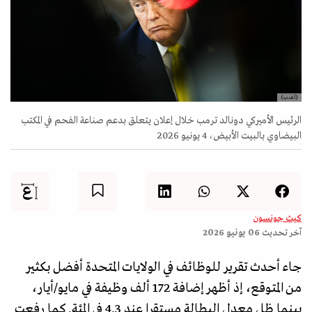
(أ.ف.ب)
الرئيس الأميركي دونالد ترمب خلال إعلان يتعلق بدعم صناعة الفحم في المكتب
البيضاوي بالبيت الأبيض، 4 يونيو 2026
كيث جونسون
آخر تحديث
06 يونيو 2026
جاء أحدث تقرير للوظائف في الولايات المتحدة أفضل بكثير
من المتوقع، إذ أظهر إضافة 172 ألف وظيفة في مايو/أيار،
بينما ظل معدل البطالة مستقرا عند 4.3 في المئة. كما رفعت