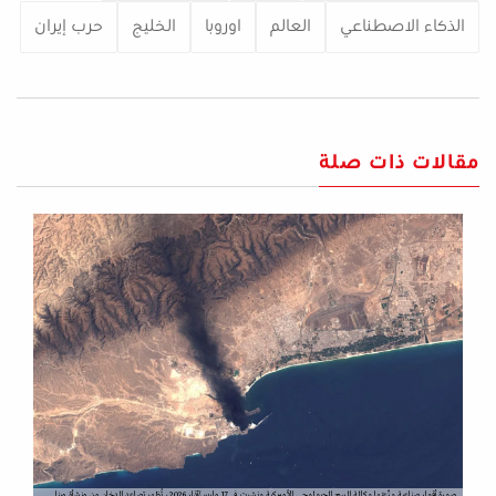
الذكاء الاصطناعي
العالم
اوروبا
الخليج
حرب إيران
مقالات ذات صلة
صورة أقمار صناعية وزّعتها وكالة المسح الجيولوجي الأميركية ونشرت في 17 مارس/آذار 2026، تُظهر تصاعد الدخان من منشأة مينا