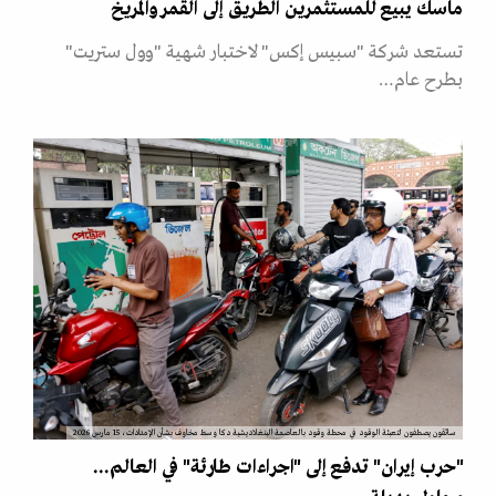
ماسك يبيع للمستثمرين الطريق إلى القمر والمريخ
تستعد شركة "سبيس إكس" لاختبار شهية "وول ستريت"
بطرح عام…
سائقون يصطفون لتعبئة الوقود في محطة وقود بالعاصمة البنغلاديشية دكا وسط مخاوف بشأن الإمدادات، 15 مارس 2026
"حرب إيران" تدفع إلى "اجراءات طارئة" في العالم...