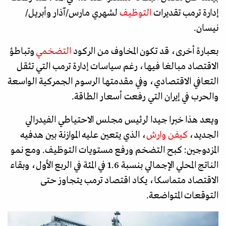
إدارة ترمب تقديرات
التوظيف
لشهري مارس/آذار وأبريل/
نيسان.
بعبارة أخرى، قد تكون المخاوف من الركود
التضخمي
وتباطؤ
الاقتصاد مبالغا فيها، رغم سياسات إدارة ترمب التي تثقل
التعافي الاقتصادي، وفي مقدمتها الرسوم الجمركية الواسعة
والحرب في إيران التي رفعت أسعار الطاقة.
ويعد هذا خبرا جيدا لرئيس مجلس الاحتياطي الفيدرالي
الجديد،
كيفن وارش
، الذي يتعين عليه الموازنة بين هدفيه
المزدوجين: كبح التضخم ورفع مستويات التوظيف. ومع نمو
الناتج المحلي الإجمالي بنسبة 1.6 في المئة في الربع الأول، وبقاء
الاقتصاد متماسكا، يكاد اقتصاد ترمب يتجاوز حتى
التوقعات المتواضعة.