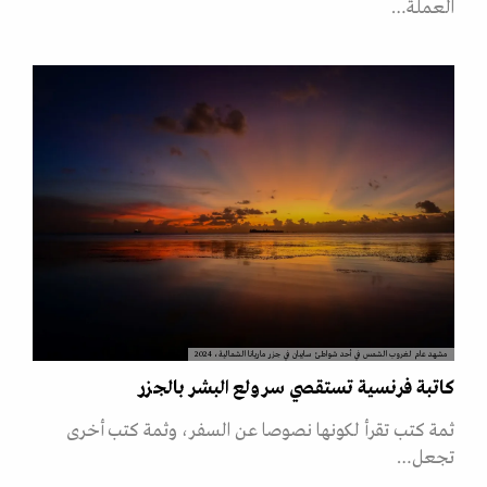
العملة…
مشهد عام لغروب الشمس في أحد شواطئ سايبان في جزر ماريانا الشمالية، 2024
كاتبة فرنسية تستقصي سر ولع البشر بالجزر
ثمة كتب تقرأ لكونها نصوصا عن السفر، وثمة كتب أخرى
تجعل…