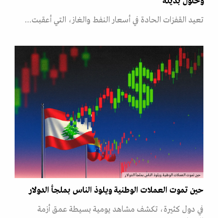
وحلول بديلة
تعيد القفزات الحادة في أسعار النفط والغاز، التي أعقبت…
حين تموت العملات الوطنية ويلوذ الناس بملجأ الدولار
حين تموت العملات الوطنية ويلوذ الناس بملجأ الدولار
في دول كثيرة، تكشف مشاهد يومية بسيطة عمق أزمة