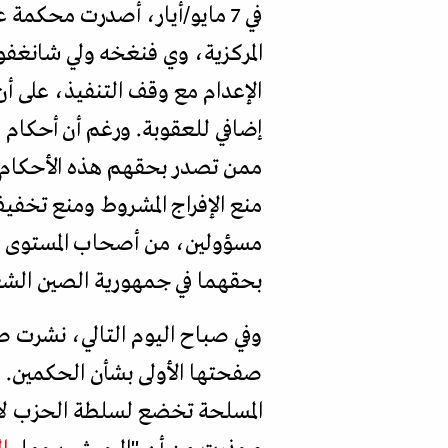
في 7 مايو/أيار، أصدرت محكم
المركزية، وي فنغخه ولي شانغفو
الإعدام مع وقف التنفيذ، على أ
إضافي للعقوبة. ورغم أن أحكام ا
ممن تصدر بحقهم هذه الأحكام ي
منع الإفراج المشروط ومنع تخفي
مسؤولين، من أصحاب المستوى ال
بحقهما في جمهورية الصين الشعب
وفي صباح اليوم التالي، نشرت
صفحتها الأولى بشأن الحكمين. و
المسلحة تخضع لسلطة الحزب لا ل