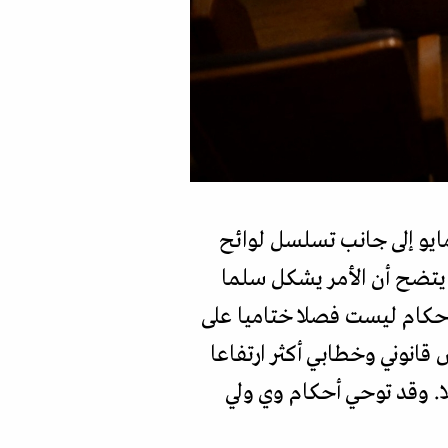
هذه الاختيارات كلها مقصودة. فعند قراءة الأحكام الصادرة في 7 مايو وتعليق 8 مايو إلى جانب تسلسل لوائح
 يتضح أن الأمر يشكل سلما
لأحكام ليست فصلا ختاميا على
قانوني وخطابي أكثر ارتفاعا
ا. وقد توحي أحكام وي ولي