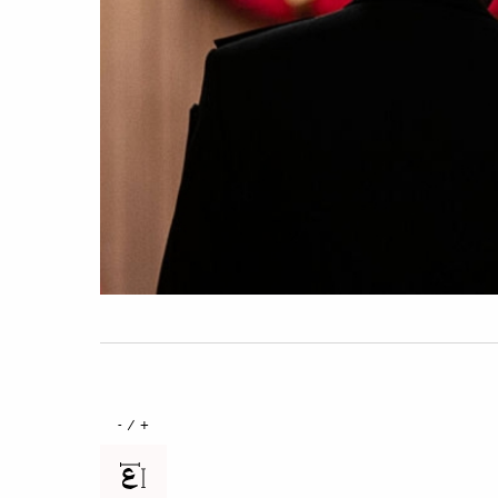
+ / -