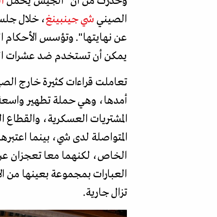
وحذرت من أن "الجيش يحمل
ا
الصيني
شي جينبينغ
، خلال جلس
عن نهايتها". وتؤسس الأحكام ا
يمكن أن تستخدم ضد عشرات الض
تعاملت قراءات كثيرة خارج الص
أمدها، وهي حملة تطهير واسعة في عام 2023 أطاحت ب
المشتريات العسكرية، والقطاع ال
المتواصلة لدى شي، بينما اعتبرها 
الخاص، لكنهما معا تعجزان عن 
العبارات بمجموعة بعينها من ال
تزال جارية.