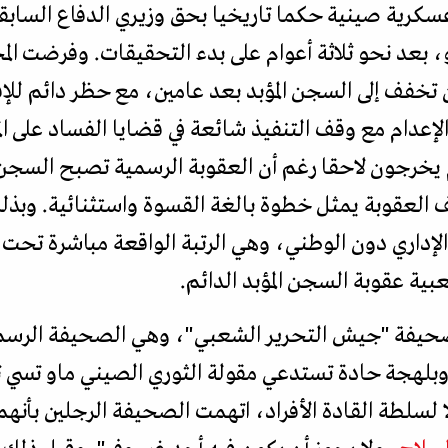
ة عسكرية صينية حكما تاريخيا بحق وزيري الدفاع السا
، بعد نحو ثلاثة أعوام على بدء التحقيقات. وفرضت الم
ن تخفف إلى السجن المؤبد بعد عامين، مع حظر دائم للإ
لإعدام مع وقف التنفيذ شائعة في قضايا الفساد على الم
خرجون لاحقا رغم أن العقوبة الرسمية تصبح السجن ا
ف العقوبة يمثل خطوة بالغة القسوة واستثنائية. وبذل
إداري دون الوطني، وهي الرتبة الواقعة مباشرة تحت 
ية عقوبة السجن المؤبد الدائم.
 صحيفة "جيش التحرير الشعبي"، وهي الصحيفة الرسم
بلهجة حادة تستدعي مقولة الثوري الصيني ماو تسي تو
سلطة القادة الأفراد، اتهمت الصحيفة الرجلين بأنهم