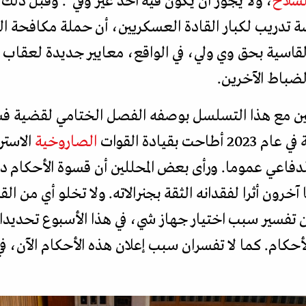
لسلاح
، ولا يجوز أن يكون فيه أحد غير وفي". وقبل ذلك 
ة تدريب لكبار القادة العسكريين، أن حملة مكافحة 
لقاسية بحق وي ولي، في الواقع، معايير جديدة لعقاب
باط الآخرين.
ين مع هذا التسلسل بوصفه الفصل الختامي لقضية فس
قيادة القوات
الصاروخية
الاستر
دفاعي عموما. ورأى بعض المحللين أن قسوة الأحكام دلي
آخرون أثرا لفقدانه الثقة بجنرالاته. ولا تخلو أي من ال
تفسير سبب اختيار جهاز شي، في هذا الأسبوع تحديدا
أحكام. كما لا تفسران سبب إعلان هذه الأحكام الآن، 