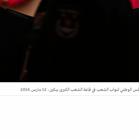
ني لنواب الشعب في قاعة الشعب الكبرى ببكين، 12 مارس 2026