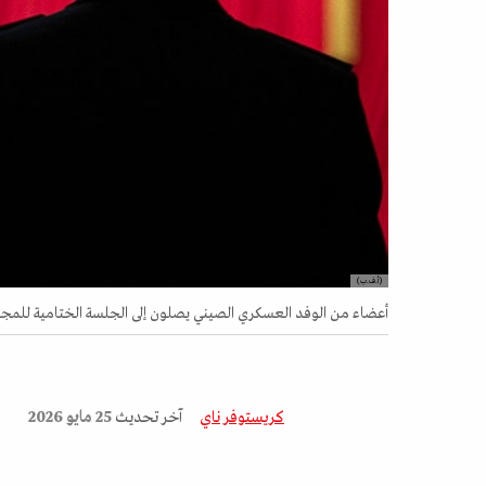
(أ.ف.ب)
أعضاء من الوفد العسكري الصيني يصلون إلى الجلسة الختامية للمجلس الوط
كريستوفر ناي
آخر تحديث
25 مايو 2026